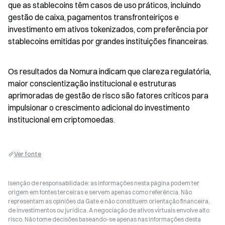
que as stablecoins têm casos de uso práticos, incluindo 
gestão de caixa, pagamentos transfronteiriços e 
investimento em ativos tokenizados, com preferência por 
stablecoins emitidas por grandes instituições financeiras.
Os resultados da Nomura indicam que clareza regulatória, 
maior conscientização institucional e estruturas 
aprimoradas de gestão de risco são fatores críticos para 
impulsionar o crescimento adicional do investimento 
institucional em criptomoedas.
Ver fonte
Isenção de responsabilidade: as informações nesta página podem ter
origem em fontes terceiras e servem apenas como referência. Não
representam as opiniões da Gate e não constituem orientação financeira,
de investimentos ou jurídica. A negociação de ativos virtuais envolve alto
risco. Não tome decisões baseando-se apenas nas informações desta