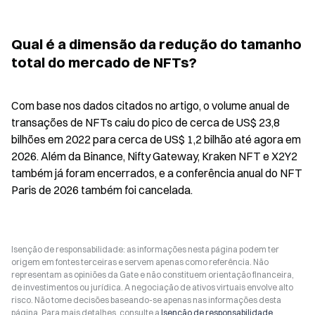
Qual é a dimensão da redução do tamanho 
total do mercado de NFTs?
Com base nos dados citados no artigo, o volume anual de 
transações de NFTs caiu do pico de cerca de US$ 23,8 
bilhões em 2022 para cerca de US$ 1,2 bilhão até agora em 
2026. Além da Binance, Nifty Gateway, Kraken NFT e X2Y2 
também já foram encerrados, e a conferência anual do NFT 
Paris de 2026 também foi cancelada.
Isenção de responsabilidade: as informações nesta página podem ter
origem em fontes terceiras e servem apenas como referência. Não
representam as opiniões da Gate e não constituem orientação financeira,
de investimentos ou jurídica. A negociação de ativos virtuais envolve alto
risco. Não tome decisões baseando-se apenas nas informações desta
página. Para mais detalhes, consulte a
Isenção de responsabilidade
.