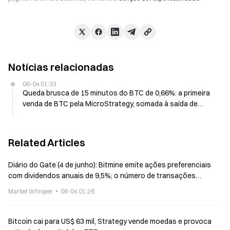
Notícias relacionadas
06-04 01:33
Queda brusca de 15 minutos do BTC de 0,66%: a primeira
venda de BTC pela MicroStrategy, somada à saída de
fundos institucionais, desencadeia pressão de venda
Related Articles
Diário do Gate (4 de junho): Bitmine emite ações preferenciais
com dividendos anuais de 9,5%; o número de transações
mensais de cripto venture capital em maio atinge a menor marca
Market Whisper
06-04 01:26
em 5 anos
Bitcoin cai para US$ 63 mil, Strategy vende moedas e provoca