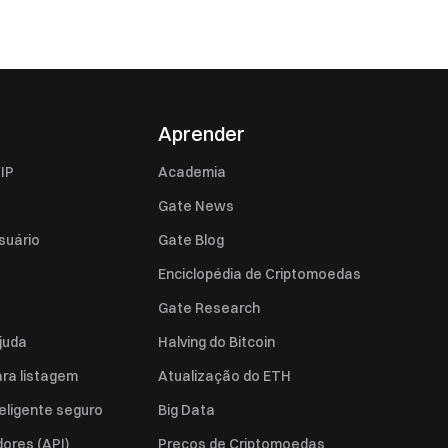
Aprender
IP
Academia
Gate News
suário
Gate Blog
Enciclopédia de Criptomoedas
Gate Research
juda
Halving do Bitcoin
ara listagem
Atualização do ETH
eligente seguro
Big Data
ores (API)
Preços de Criptomoedas