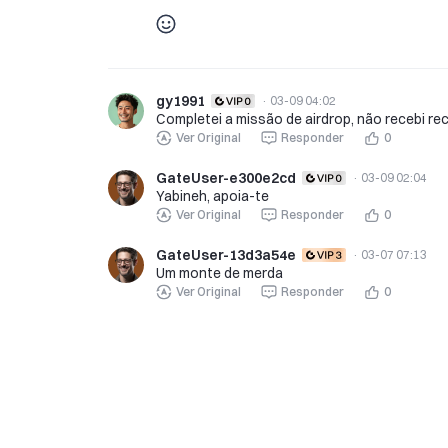
gy1991
·
03-09 04:02
Completei a missão de airdrop, não recebi re
Ver Original
Responder
0
GateUser-e300e2cd
·
03-09 02:04
Yabineh, apoia-te
Ver Original
Responder
0
GateUser-13d3a54e
·
03-07 07:13
Um monte de merda
Ver Original
Responder
0