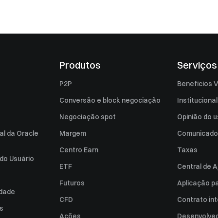
Produtos
Serviços
P2P
Benefícios V
Conversão e block negociação
Institucional
Negociação spot
Opinião do u
al da Oracle
Margem
Comunicado
Centro Earn
Taxas
do Usuário
ETF
Central de A
Futuros
Aplicação p
idade
CFD
Contrato int
es
Ações
Desenvolved