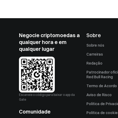
Negocie criptomoedas a
Sobre
qualquer hora e em
Sobre nós
qualquer lugar
Carreiras
Redação
Patrocinador ofici
Red Bull Racing
Termo de Acordo 
Aviso de Risco
Escaneie o código para baixar o app da
Gate
Política de Privac
Comunidade
Política de cooki