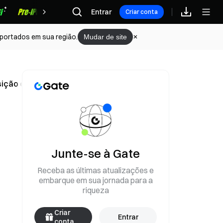
Recompensas
Entrar
Criar conta
portados em sua região.
Mudar de site
ão de 1GT para participar gratuitamente na 337ª edição d
Junte-se à Gate
Receba as últimas atualizações e
embarque em sua jornada para a
riqueza
Criar
Entrar
conta