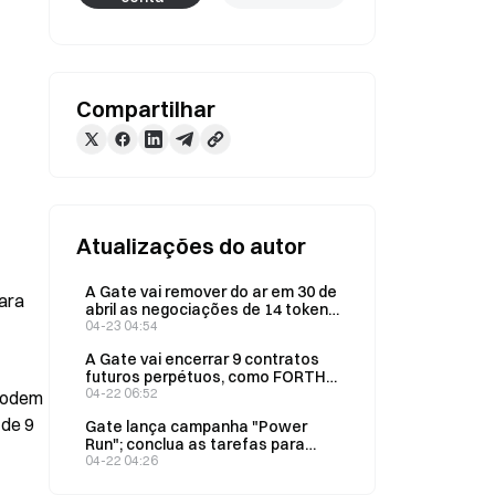
Compartilhar
Atualizações do autor
A Gate vai remover do ar em 30 de
ra 
abril as negociações de 14 tokens
como 5IRE, UNO, BLY etc.; os
04-23 04:54
usuários precisam retirar os
A Gate vai encerrar 9 contratos
ativos ou solicitar a recompra
futuros perpétuos, como FORTH,
dentro do prazo estipulado
A2Z e VFY, em 3 de abril; os
04-22 06:52
podem 
usuários precisam finalizar as
de 9 
Gate lança campanha "Power
posições antes das 16:00
Run"; conclua as tarefas para
desbloquear caixas cegas e
04-22 04:26
ganhar Mac Studio M3 Ultra;