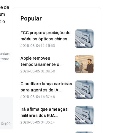
investimento em USDT com 6% ao
ano; staking de BTC/ETH/SOL
e de 
com até 16% ao ano
um 
Popular
 e 
FCC prepara proibição de
módulos ópticos chineses
para data centers;
2026-08-04 11:19:53
participação de mercado
esentam
da Xinyuan sofre impacto
Apple removeu
o tome
de 27%
temporariamente o
Telegram por causa de
2026-08-05 01:06:50
CSAM, e Durov rebateu
dizendo ter sido alvo de
Cloudflare lança carteiras
um “ataque de
para agentes de IA,
segurança”.
permitindo pagamentos
2026-08-04 15:37:45
autônomos de APIs em 4
de agosto
Irã afirma que ameaças
militares dos EUA
atrasam acordo com Omã
2026-08-05 04:35:14
0/400
sobre o Estreito de Ormuz