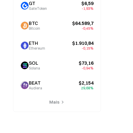
GT
$6,59
GateToken
-1,93%
BTC
$64.589,7
Bitcoin
-0,45%
ETH
$1.910,84
Ethereum
-0,15%
SOL
$73,16
Solana
-0,94%
BEAT
$2,154
Audiera
29,68%
Mais