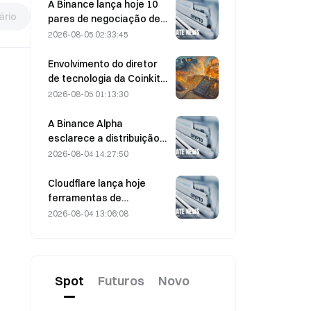
em 5 de agosto
A Binance lança hoje 10
rio
pares de negociação de
bStocks às 20:00 (UTC+8),
2026-08-05 02:33:45
oferecendo taxa zero
para makers.
Envolvimento do diretor
de tecnologia da Coinkite
em incidente envolvendo
2026-08-05 01:13:30
uma vulnerabilidade da
Coldcard desencadeia
A Binance Alpha
quatro ondas de ataques,
esclarece a distribuição
com perdas de US$ 114
de recompensas da
2026-08-04 14:27:50
milhões
MarsCoin: elas são
enviadas
Cloudflare lança hoje
automaticamente aos
ferramentas de
detentores de carteiras,
identidade e carteiras
2026-08-04 13:06:08
enquanto os usuários de
para agentes de IA
CEX recebem SPCXB com
base em um saldo médio
mensal mínimo de 10.000.
Spot
Futuros
Novo