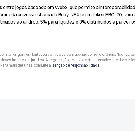
s entre jogos baseada em Web3, que permite a interoperabilidad
iptomoeda universal chamada Ruby. NEXI é um token ERC-20, com 
inados ao airdrop, 5% para liquidez e 3% distribuídos a parceiros
odem ter origem em fontes terceiras e servem apenas como referência. Não repr
 investimentos ou jurídica. A negociação de ativos virtuais envolve alto risco. Nã
Para mais detalhes, consulte a
Isenção de responsabilidade
.