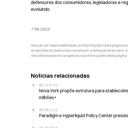
defensores dos consumidores, legisladores e re
evoluindo.
Ver fonte
Isenção de responsabilidade: as informações nesta página p
as opiniões da Gate e não constituem orientação financeira, de
decisões baseando-se apenas nas informações desta página. 
Notícias relacionadas
06-10 07:21
Nova York propõe estrutura para stablecoin
milhões+
06-09 21:22
Paradigm e Hyperliquid Policy Center pressi
06-09 18:49