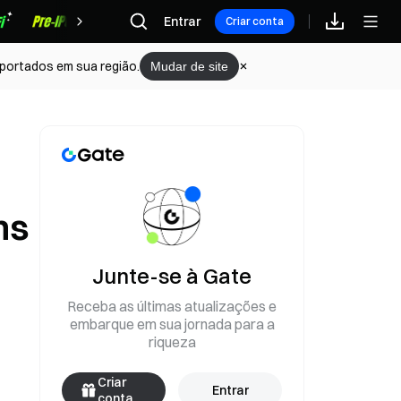
Recompensas
Entrar
Criar conta
portados em sua região.
Mudar de site
ns
Junte-se à Gate
Receba as últimas atualizações e
embarque em sua jornada para a
riqueza
Criar
Entrar
conta