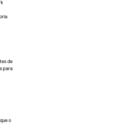
k 
ria 
tes de 
s para 
que o 