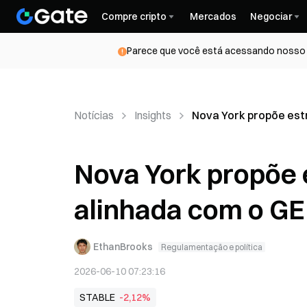
Compre cripto
Mercados
Negociar
Parece que você está acessando nosso s
Notícias
Insights
Nova York propõe estr
Nova York propõe 
alinhada com o GE
EthanBrooks
Regulamentação e política
2026-06-10 07:23:16
STABLE
-2,12%