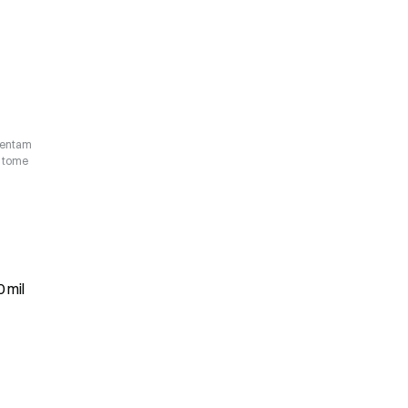
esentam
o tome
 mil