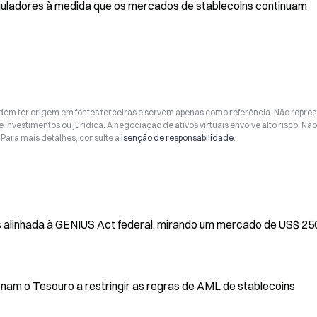
guladores à medida que os mercados de stablecoins continuam 
odem ter origem em fontes terceiras e servem apenas como referência. Não repr
 investimentos ou jurídica. A negociação de ativos virtuais envolve alto risco. Nã
Para mais detalhes, consulte a
Isenção de responsabilidade
.
s alinhada à GENIUS Act federal, mirando um mercado de US$ 250
onam o Tesouro a restringir as regras de AML de stablecoins