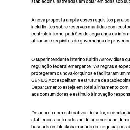
stablecoins lastreadas em dólar emitidas sob su
A nova proposta amplia esses requisitos para se 
inclui limites sobre reservas mantidas com custo
controle interno, padrões de segurança da inform
afiliadas e requisitos de governança de provedor
O superintendente interino Kaitlin Asrow disse q
regulação federal emergente. “As regras e expe
protegeram os nova-iorquinos e facilitaram um m
GENIUS Act espelham a estrutura de stablecoins 
Departamento esteja em total alinhamento com a
aos consumidores e estímulo à inovação respons
De acordo com estimativas do setor, a circulaçã
stablecoins lastreadas no dólar americano domin
baseada em blockchain usada em negociações de 