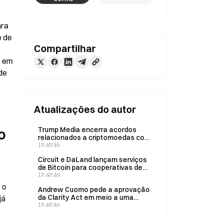
ra 
 de 
Compartilhar
 em 
e 
Atualizações do autor
Trump Media encerra acordos
 
relacionados a criptomoedas com
a Crypto.com e a Yorkville
1h atrás
Circuit e DaLand lançam serviços
de Bitcoin para cooperativas de
crédito
1h atrás
o 
Andrew Cuomo pede a aprovação
da Clarity Act em meio a uma
á 
disputa ética bipartidária
1h atrás