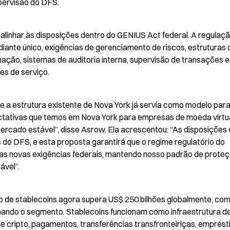
pervisão do DFS.
alinhar às disposições dentro do GENIUS Act federal. A regulaçã
diante único, exigências de gerenciamento de riscos, estruturas d
ação, sistemas de auditoria interna, supervisão de transações en
es de serviço.
ue a estrutura existente de Nova York já servia como modelo para 
ctativas que temos em Nova York para empresas de moeda virtua
ercado estável”, disse Asrow. Ela acrescentou: “As disposições 
do DFS, e esta proposta garantirá que o regime regulatório do 
s novas exigências federais, mantendo nosso padrão de proteç
ável”.
o de stablecoins agora supera US$ 250 bilhões globalmente, com
ando o segmento. Stablecoins funcionam como infraestrutura de 
cripto, pagamentos, transferências transfronteiriças, emprést