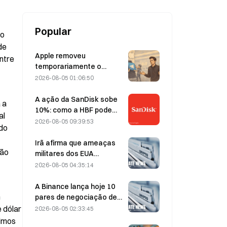
Popular
o 
e 
Apple removeu
tre 
temporariamente o
Telegram por causa de
2026-08-05 01:06:50
CSAM, e Durov rebateu
dizendo ter sido alvo de
A ação da SanDisk sobe
a 
um “ataque de
10%: como a HBF pode
l 
segurança”.
dar início a um novo ciclo
2026-08-05 09:39:53
do 
de armazenamento para
IA — e os resultados
Irã afirma que ameaças
ão 
financeiros podem validar
militares dos EUA
a tese de crescimento?
atrasam acordo com Omã
2026-08-05 04:35:14
sobre o Estreito de Ormuz
em 5 de agosto
A Binance lança hoje 10
 
pares de negociação de
bStocks às 20:00 (UTC+8),
dólar 
2026-08-05 02:33:45
oferecendo taxa zero
imos 