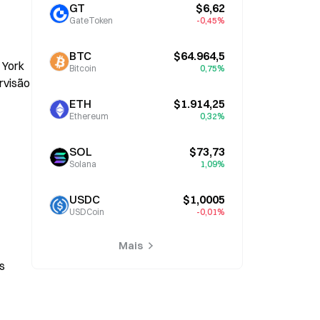
GT
$6,62
GateToken
-0,45%
BTC
$64.964,5
York 
Bitcoin
0,75%
visão 
ETH
$1.914,25
Ethereum
0,32%
SOL
$73,73
Solana
1,09%
USDC
$1,0005
USDCoin
-0,01%
Mais
s 