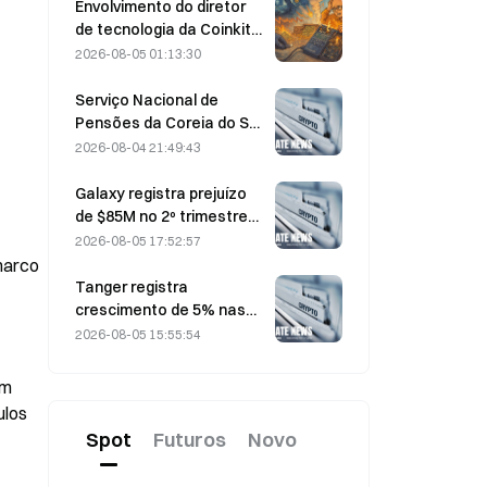
para makers.
Envolvimento do diretor
de tecnologia da Coinkite
em incidente envolvendo
2026-08-05 01:13:30
uma vulnerabilidade da
Coldcard desencadeia
Serviço Nacional de
quatro ondas de ataques,
Pensões da Coreia do Sul
com perdas de US$ 114
migra para ações mais
2026-08-04 21:49:43
milhões
estáveis em 4 de agosto,
em meio à volatilidade do
Galaxy registra prejuízo
mercado
de $85M no 2º trimestre
de 2026; receita fica US$
2026-08-05 17:52:57
300 milhões abaixo do
arco 
esperado, ação cai 7,23%
Tanger registra
crescimento de 5% nas
vendas, impulsionado pelo
2026-08-05 15:55:54
turismo relacionado à
Copa do Mundo entre
m 
junho e julho
los 
Spot
Futuros
Novo