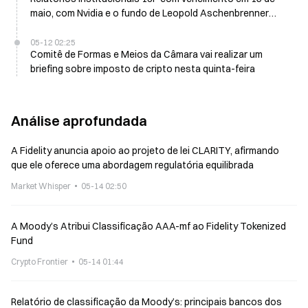
maio, com Nvidia e o fundo de Leopold Aschenbrenner
entre as principais divulgações
05-12 02:25
Comitê de Formas e Meios da Câmara vai realizar um
briefing sobre imposto de cripto nesta quinta-feira
Análise aprofundada
A Fidelity anuncia apoio ao projeto de lei CLARITY, afirmando
que ele oferece uma abordagem regulatória equilibrada
Market Whisper
05-14 02:50
A Moody’s Atribui Classificação AAA-mf ao Fidelity Tokenized
Fund
Crypto Frontier
05-14 01:44
Relatório de classificação da Moody’s: principais bancos dos