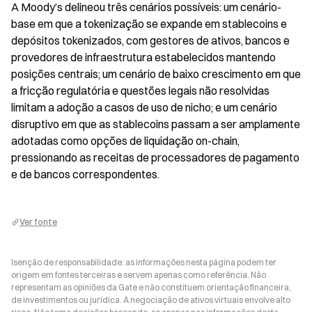
A Moody’s delineou três cenários possíveis: um cenário-
base em que a tokenização se expande em stablecoins e 
depósitos tokenizados, com gestores de ativos, bancos e 
provedores de infraestrutura estabelecidos mantendo 
posições centrais; um cenário de baixo crescimento em que 
a fricção regulatória e questões legais não resolvidas 
limitam a adoção a casos de uso de nicho; e um cenário 
disruptivo em que as stablecoins passam a ser amplamente 
adotadas como opções de liquidação on-chain, 
pressionando as receitas de processadores de pagamento 
e de bancos correspondentes.
Ver fonte
Isenção de responsabilidade: as informações nesta página podem ter
origem em fontes terceiras e servem apenas como referência. Não
representam as opiniões da Gate e não constituem orientação financeira,
de investimentos ou jurídica. A negociação de ativos virtuais envolve alto