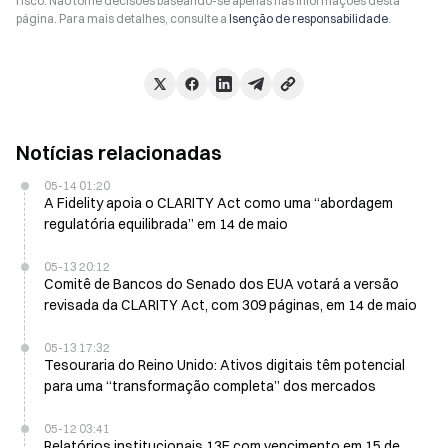
risco. Não tome decisões baseando-se apenas nas informações desta
página. Para mais detalhes, consulte a
Isenção de responsabilidade
.
Notícias relacionadas
05-14 01:20
A Fidelity apoia o CLARITY Act como uma “abordagem
regulatória equilibrada” em 14 de maio
05-13 20:12
Comitê de Bancos do Senado dos EUA votará a versão
revisada da CLARITY Act, com 309 páginas, em 14 de maio
05-13 17:32
Tesouraria do Reino Unido: Ativos digitais têm potencial
para uma “transformação completa” dos mercados
05-12 03:41
Relatórios institucionais 13F com vencimento em 15 de