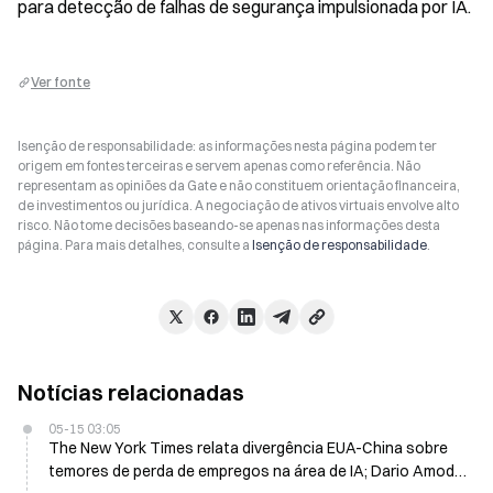
para detecção de falhas de segurança impulsionada por IA.
Ver fonte
Isenção de responsabilidade: as informações nesta página podem ter
origem em fontes terceiras e servem apenas como referência. Não
representam as opiniões da Gate e não constituem orientação financeira,
de investimentos ou jurídica. A negociação de ativos virtuais envolve alto
risco. Não tome decisões baseando-se apenas nas informações desta
página. Para mais detalhes, consulte a
Isenção de responsabilidade
.
Notícias relacionadas
05-15 03:05
The New York Times relata divergência EUA-China sobre
temores de perda de empregos na área de IA; Dario Amodei