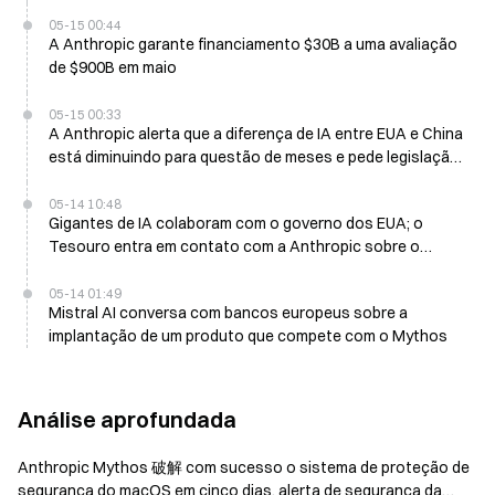
prevê que 50% das funções corporativas de nível iniciante
podem desaparecer até 2030
05-15 00:44
A Anthropic garante financiamento $30B a uma avaliação
de $900B em maio
05-15 00:33
A Anthropic alerta que a diferença de IA entre EUA e China
está diminuindo para questão de meses e pede legislação
para proibir a destilação de modelos
05-14 10:48
Gigantes de IA colaboram com o governo dos EUA; o
Tesouro entra em contato com a Anthropic sobre o
modelo Mythos
05-14 01:49
Mistral AI conversa com bancos europeus sobre a
implantação de um produto que compete com o Mythos
Análise aprofundada
Anthropic Mythos 破解 com sucesso o sistema de proteção de
segurança do macOS em cinco dias, alerta de segurança da