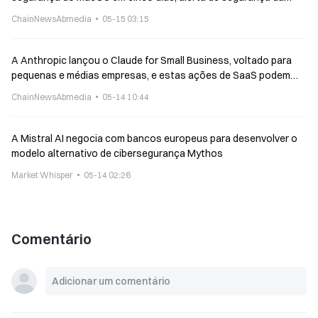
Apple
ChainNewsAbmedia
05-15 03:15
A Anthropic lançou o Claude for Small Business, voltado para
pequenas e médias empresas, e estas ações de SaaS podem
enfrentar pressão.
ChainNewsAbmedia
05-14 10:44
A Mistral AI negocia com bancos europeus para desenvolver o
modelo alternativo de cibersegurança Mythos
Market Whisper
05-14 02:26
Comentário