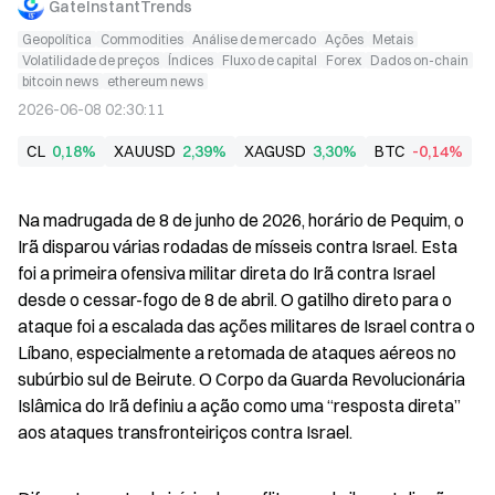
GateInstantTrends
Geopolítica
Commodities
Análise de mercado
Ações
Metais
Volatilidade de preços
Índices
Fluxo de capital
Forex
Dados on-chain
bitcoin news
ethereum news
2026-06-08 02:30:11
CL
0,18%
XAUUSD
2,39%
XAGUSD
3,30%
BTC
-0,14%
Na madrugada de 8 de junho de 2026, horário de Pequim, o 
Irã disparou várias rodadas de mísseis contra Israel. Esta 
foi a primeira ofensiva militar direta do Irã contra Israel 
desde o cessar-fogo de 8 de abril. O gatilho direto para o 
ataque foi a escalada das ações militares de Israel contra o 
Líbano, especialmente a retomada de ataques aéreos no 
subúrbio sul de Beirute. O Corpo da Guarda Revolucionária 
Islâmica do Irã definiu a ação como uma “resposta direta” 
aos ataques transfronteiriços contra Israel.