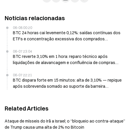
Notícias relacionadas
06-08 00:20
BTC 24 horas cai levemente 0,12%: saídas contínuas dos
ETFs e concentração excessiva dos comprados
pressionam o curto prazo
06-07 23:04
BTC reverte 3,10% em 1 hora: reparo técnico após
liquidações de alavancagem e confluência de compras
com a divisão entre investidores institucionais
06-07 22:21
BTC dispara forte em 15 minutos: alta de 3,10% — repique
após sobrevenda somado ao suporte da barreira
psicológica de 60 mil inteiros, acionando uma correção de
curto prazo
Related Articles
Ataque de mísseis do Irã a Israel; o “bloqueio ao contra-ataque”
de Trump causa uma alta de 2% no Bitcoin