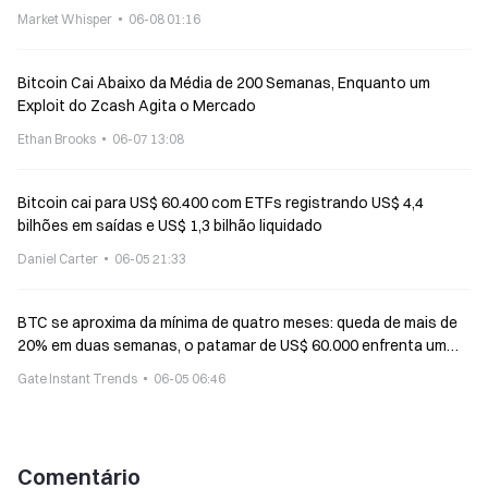
Market Whisper
06-08 01:16
Bitcoin Cai Abaixo da Média de 200 Semanas, Enquanto um
Exploit do Zcash Agita o Mercado
Ethan Brooks
06-07 13:08
Bitcoin cai para US$ 60.400 com ETFs registrando US$ 4,4
bilhões em saídas e US$ 1,3 bilhão liquidado
Daniel Carter
06-05 21:33
BTC se aproxima da mínima de quatro meses: queda de mais de
20% em duas semanas, o patamar de US$ 60.000 enfrenta um
teste
Gate Instant Trends
06-05 06:46
Comentário