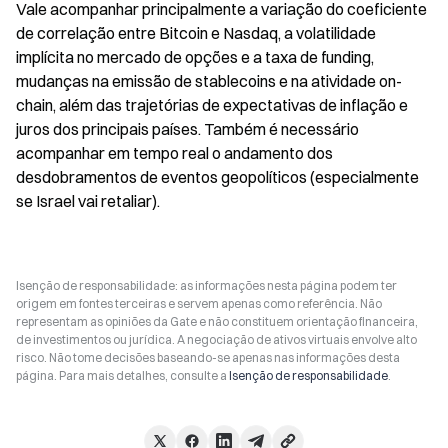
Vale acompanhar principalmente a variação do coeficiente 
de correlação entre Bitcoin e Nasdaq, a volatilidade 
implícita no mercado de opções e a taxa de funding, 
mudanças na emissão de stablecoins e na atividade on-
chain, além das trajetórias de expectativas de inflação e 
juros dos principais países. Também é necessário 
acompanhar em tempo real o andamento dos 
desdobramentos de eventos geopolíticos (especialmente 
se Israel vai retaliar).
Isenção de responsabilidade: as informações nesta página podem ter
origem em fontes terceiras e servem apenas como referência. Não
representam as opiniões da Gate e não constituem orientação financeira,
de investimentos ou jurídica. A negociação de ativos virtuais envolve alto
risco. Não tome decisões baseando-se apenas nas informações desta
página. Para mais detalhes, consulte a
Isenção de responsabilidade
.