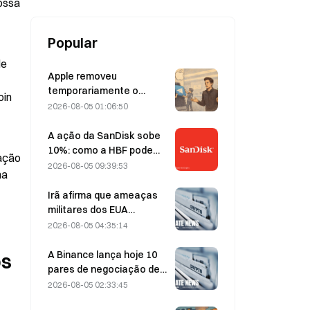
ossa 
Popular
e 
Apple removeu
temporariamente o
in 
Telegram por causa de
2026-08-05 01:06:50
CSAM, e Durov rebateu
dizendo ter sido alvo de
A ação da SanDisk sobe
um “ataque de
10%: como a HBF pode
ação 
segurança”.
dar início a um novo ciclo
2026-08-05 09:39:53
a 
de armazenamento para
IA — e os resultados
Irã afirma que ameaças
financeiros podem validar
militares dos EUA
a tese de crescimento?
atrasam acordo com Omã
2026-08-05 04:35:14
sobre o Estreito de Ormuz
em 5 de agosto
A Binance lança hoje 10
s 
pares de negociação de
bStocks às 20:00 (UTC+8),
2026-08-05 02:33:45
oferecendo taxa zero