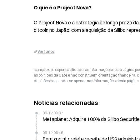
O que é o Project Nova?
O Project Nova é a estratégia de longo prazo da
bitcoin no Japão, com a aquisição da Siiibo repr
Ver fonte
Isenção de responsabilidade: as informações nesta página p
as opiniões da Gate e não constituem orientação financeira, de
decisões baseando-se apenas nas informações desta página. 
Notícias relacionadas
06-12 08:37
Metaplanet Adquire 100% da Siiibo Securitie
06-12 06:46
Remixpoint projeta receita de US$ administra