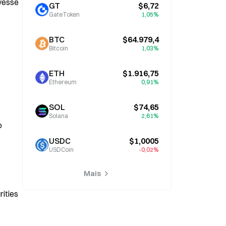
vesse 
GT
$6,72
GateToken
1,05%
BTC
$64.979,4
Bitcoin
1,03%
ETH
$1.916,75
Ethereum
0,91%
SOL
$74,65
Solana
2,61%
 
USDC
$1,0005
USDCoin
-0,02%
Mais
ities 