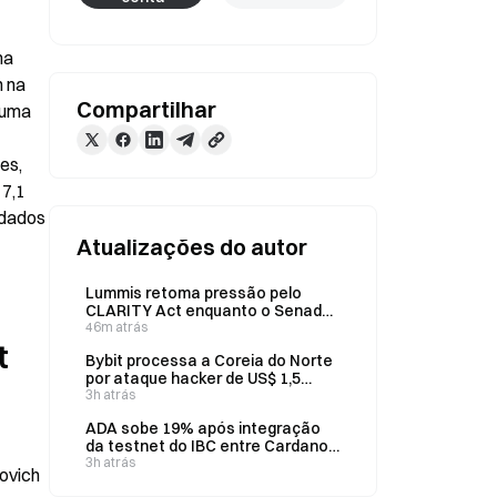
a 
 na 
Compartilhar
uma 
s, 
7,1 
dados 
Atualizações do autor
Lummis retoma pressão pelo
CLARITY Act enquanto o Senado
adia votação para setembro
46m atrás
 
Bybit processa a Coreia do Norte
por ataque hacker de US$ 1,5
bilhão em criptomoedas
3h atrás
ADA sobe 19% após integração
da testnet do IBC entre Cardano
e Injective
3h atrás
ovich 