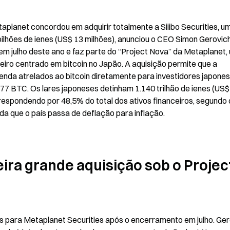
planet concordou em adquirir totalmente a Siiibo Securities, um
1 bilhões de ienes (US$ 13 milhões), anunciou o CEO Simon Gerovich
em julho deste ano e faz parte do “Project Nova” da Metaplanet, 
iro centrado em bitcoin no Japão. A aquisição permite que a 
enda atrelados ao bitcoin diretamente para investidores japonese
7 BTC. Os lares japoneses detinham 1.140 trilhão de ienes (US$ 
, respondendo por 48,5% do total dos ativos financeiros, segundo 
a que o país passa de deflação para inflação.
ra grande aquisição sob o Project
es para Metaplanet Securities após o encerramento em julho. Ger