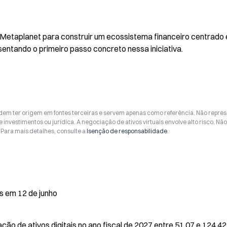
 Metaplanet para construir um ecossistema financeiro centrado 
esentando o primeiro passo concreto nessa iniciativa.
odem ter origem em fontes terceiras e servem apenas como referência. Não repr
 investimentos ou jurídica. A negociação de ativos virtuais envolve alto risco. Nã
Para mais detalhes, consulte a
Isenção de responsabilidade
.
s em 12 de junho
ção de ativos digitais no ano fiscal de 2027 entre 51,07 e 124,42