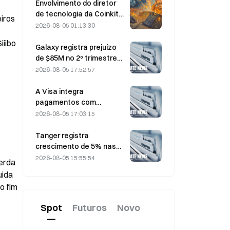
para makers.
Envolvimento do diretor
de tecnologia da Coinkite
ros 
em incidente envolvendo
2026-08-05 01:13:30
uma vulnerabilidade da
iibo 
Coldcard desencadeia
Galaxy registra prejuízo
quatro ondas de ataques,
de $85M no 2º trimestre
com perdas de US$ 114
de 2026; receita fica US$
2026-08-05 17:52:57
milhões
300 milhões abaixo do
esperado, ação cai 7,23%
A Visa integra
pagamentos com
stablecoins à Visa Direct
2026-08-05 17:03:15
por meio de uma parceria
com a Zero Hash
Tanger registra
crescimento de 5% nas
vendas, impulsionado pelo
2026-08-05 15:55:54
erda 
turismo relacionado à
ida 
Copa do Mundo entre
 fim 
junho e julho
Spot
Futuros
Novo