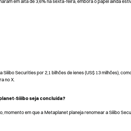
haram em alta de 3,6% na sexta-feira, embora o papel ainda esti
Siiibo Securities por 2,1 bilhões de ienes (US$ 13 milhões), como
a no X.
lanet-Siiibo seja concluída?
o, momento em que a Metaplanet planeja renomear a Siiibo Secur