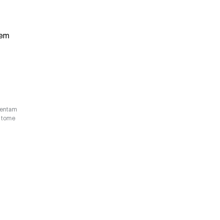
em 
esentam
o tome