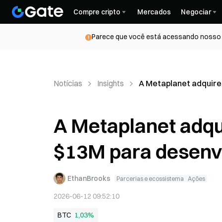
Compre cripto
Mercados
Negociar
Parece que você está acessando nosso s
Notícias
Insights
A Metaplanet adquire 
A Metaplanet adqui
$13M para desenvo
EthanBrooks
Parcerias e ecossistema
Ações
2026-06-12 09:52:10
BTC
1,03%