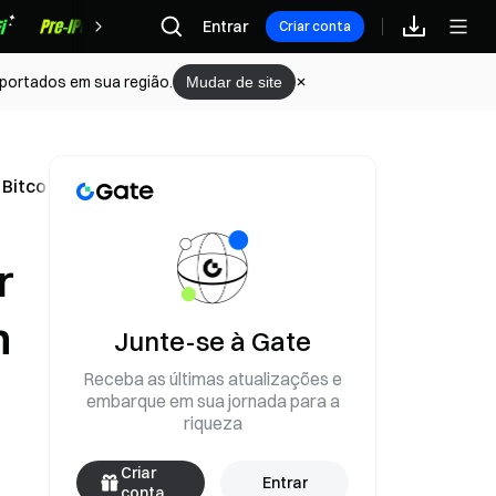
Recompensas
Entrar
Criar conta
portados em sua região.
Mudar de site
 Bitcoin
r
n
Junte-se à Gate
Receba as últimas atualizações e
embarque em sua jornada para a
riqueza
Criar
Entrar
conta