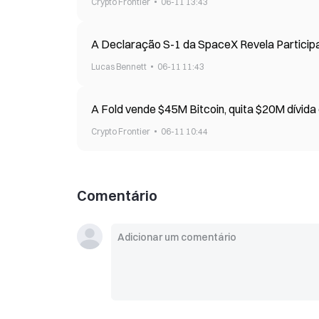
Crypto Frontier
06-11 13:43
A Declaração S-1 da SpaceX Revela Participa
Lucas Bennett
06-11 11:43
A Fold vende $45M Bitcoin, quita $20M dívida
Crypto Frontier
06-11 10:44
Comentário