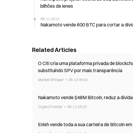
bilhões de ienes
06-11 20:21
Nakamoto vende 600 BTC para cortar a dívi
Related Articles
O Citi cria uma plataforma privada de blockc
substituindo SPV por mais transparência
Market Whisper
06-12 05:52
Nakamoto vende $48M Bitcoin, reduz a dívid
Crypto Frontier
06-11 20:23
Enish vende toda a sua carteira de Bitcoin em