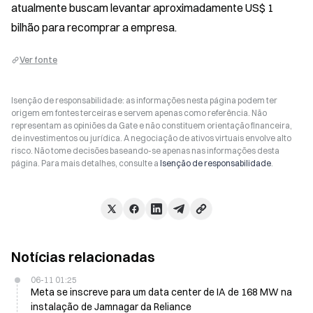
atualmente buscam levantar aproximadamente US$ 1 
bilhão para recomprar a empresa.
Ver fonte
Isenção de responsabilidade: as informações nesta página podem ter
origem em fontes terceiras e servem apenas como referência. Não
representam as opiniões da Gate e não constituem orientação financeira,
de investimentos ou jurídica. A negociação de ativos virtuais envolve alto
risco. Não tome decisões baseando-se apenas nas informações desta
página. Para mais detalhes, consulte a
Isenção de responsabilidade
.
Notícias relacionadas
06-11 01:25
Meta se inscreve para um data center de IA de 168 MW na
instalação de Jamnagar da Reliance