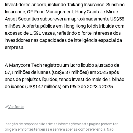
Investidores âncora, incluindo Taikang Insurance, Sunshine 
Insurance, GF Fund Management, Hony Capital e Mirae 
Asset Securities subscreveram aproximadamente US$58 
milhões. A oferta pública em Hong Kong foi distribuída com 
excesso de 1.591 vezes, refletindo o forte interesse dos 
investidores nas capacidades de inteligência espacial da 
empresa.
A Manycore Tech registrou um lucro líquido ajustado de 
57,1 milhões de iuanes (US$8,37 milhões) em 2025 após 
anos de prejuízos líquidos, tendo investido mais de 1 bilhão 
de iuanes (US$147 milhões) em P&D de 2023 a 2025.
Ver fonte
Isenção de responsabilidade: as informações nesta página podem ter
origem em fontes terceiras e servem apenas como referência. Não