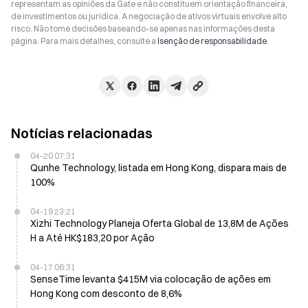
representam as opiniões da Gate e não constituem orientação financeira,
de investimentos ou jurídica. A negociação de ativos virtuais envolve alto
risco. Não tome decisões baseando-se apenas nas informações desta
página. Para mais detalhes, consulte a
Isenção de responsabilidade
.
Notícias relacionadas
04-20 07:31
Qunhe Technology, listada em Hong Kong, dispara mais de
100%
04-19 23:21
Xizhi Technology Planeja Oferta Global de 13,8M de Ações
H a Até HK$183,20 por Ação
04-17 06:31
SenseTime levanta $415M via colocação de ações em
Hong Kong com desconto de 8,6%