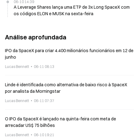
06-10 14:39
A Leverage Shares lança uma ETP de 3x Long SpaceX com
os códigos ELON e MUSK na sexta-feira
Análise aprofundada
IPO da SpaceX para criar 4.400 milionários funcionários em 12 de
junho
Lucas Bennett
06-11 08:13
Linde é identificada como alternativa de baixo risco à SpaceX
por analista da Morningstar
Lucas Bennett
06-11 07:37
O IPO da SpaceX é lançado na quinta-feira com meta de
arrecadar US$ 75 bilhões
Lucas Bennett
06-10 19:21