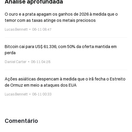
Análise aprofundada
O ouro e a prata apagam os ganhos de 2026 à medida que o
temor com as taxas atinge os metais preciosos
Lucas Bennett
06-11 08:47
Bitcoin cai para US$ 61.336, com 50% da oferta mantida em
perda
Daniel Carter
06-11 04:28
Ações asiáticas despencam à medida que o Irã fecha o Estreito
de Ormuz em meio a ataques dos EUA
Lucas Bennett
06-11 00:33
Comentário