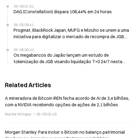
05-09 01:52
DAG (Constellation) dispara 106,44% em 24 horas
05-08 09:41
Progmat, BlackRock Japan, MUFG e Mizuho se unem a uma
iniciativa para digitalizar o mercado de recompra de JGB
com liquidação T+0
05-08 06:42
Os megabancos do Japão lançam um estudo de
tokenização de JGB visando liquidação T+0 24/7 nesta
semana
Related Articles
A mineradora de Bitcoin IREN fecha acordo de AI de 3,4 bilhões,
com a NVIDIA recebendo opções de ações de 2,1 bilhões
Market Whisper
05-09 05:26
Morgan Stanley: Para incluir o Bitcoin no balanço patrimonial