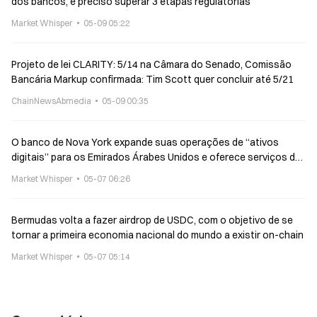
dos bancos, é preciso superar 3 etapas regulatórias
Market Whisper
05-09 05:22
Projeto de lei CLARITY: 5/14 na Câmara do Senado, Comissão
Bancária Markup confirmada: Tim Scott quer concluir até 5/21
ChainNewsAbmedia
05-09 00:35
O banco de Nova York expande suas operações de “ativos
digitais” para os Emirados Árabes Unidos e oferece serviços de
custódia de BTC e ETH
Market Whisper
05-07 06:26
Bermudas volta a fazer airdrop de USDC, com o objetivo de se
tornar a primeira economia nacional do mundo a existir on-chain
Market Whisper
05-07 05:14