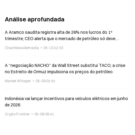
abastecimento
Análise aprofundada
A Aramco saudita registra alta de 26% nos lucros do 1º
trimestre; CEO alerta que o mercado de petróleo só deve
restabelecer o equilíbrio entre oferta e demanda no próximo ano
ChainNewsAbmedia
05-10 22:33
A “negociação NACHO” da Wall Street substitui TACO; a crise
no Estreito de Ormuz impulsiona os preços do petróleo
Market Whisper
05-09 02:52
Indonésia vai lançar incentivos para veículos elétricos em junho
de 2026
Crypto Frontier
05-08 06:41