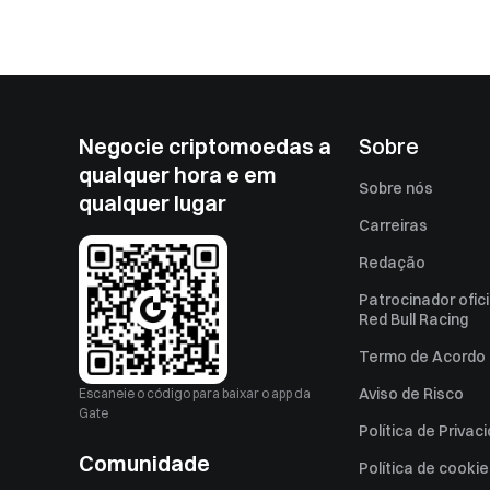
Negocie criptomoedas a
Sobre
qualquer hora e em
Sobre nós
qualquer lugar
Carreiras
Redação
Patrocinador ofici
Red Bull Racing
Termo de Acordo 
Aviso de Risco
Escaneie o código para baixar o app da
Gate
Política de Privac
Comunidade
Política de cooki