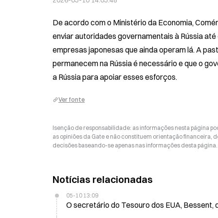
2026-05-10 14:05:48
De acordo com o Ministério da Economia, Comérci
enviar autoridades governamentais à Rússia até 
empresas japonesas que ainda operam lá. A past
permanecem na Rússia é necessário e que o gov
a Rússia para apoiar esses esforços.
Ver fonte
Isenção de responsabilidade: as informações nesta página p
as opiniões da Gate e não constituem orientação financeira, de
decisões baseando-se apenas nas informações desta página. 
Notícias relacionadas
05-10 13:09
O secretário do Tesouro dos EUA, Bessent, de