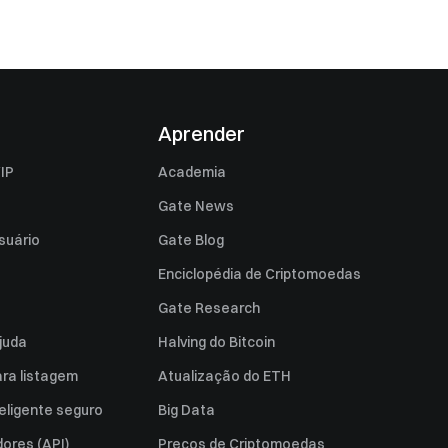
Aprender
IP
Academia
Gate News
suário
Gate Blog
Enciclopédia de Criptomoedas
Gate Research
juda
Halving do Bitcoin
ara listagem
Atualização do ETH
eligente seguro
Big Data
ores (API)
Preços de Criptomoedas