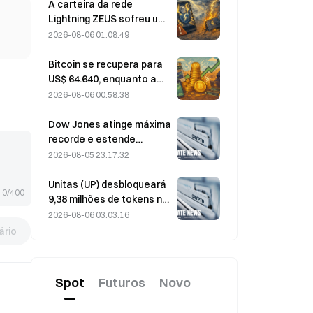
força; a Block eleva sua
A carteira da rede
previsão de resultados
Lightning ZEUS sofreu um
para todo o ano de 2026
ataque e está
2026-08-06 01:08:49
temporariamente fora do
ar; a equipe oficial afirma
Bitcoin se recupera para
que os fundos dos
US$ 64.640, enquanto a
usuários não foram
vulnerabilidade da
2026-08-06 00:58:38
perdidos.
Coldcard faz as carteiras
ativas atingirem a máxima
Dow Jones atinge máxima
dos últimos três meses
recorde e estende
sequência de cinco dias
2026-08-05 23:17:32
de alta nas negociações
overnight; investimentos
Unitas (UP) desbloqueará
0/400
em IA impulsionam
9,38 milhões de tokens no
ganhos
valor de US$ 3,18 milhões
2026-08-06 03:03:16
em 13 de agosto
rio
Spot
Futuros
Novo