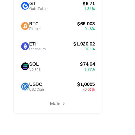
GT
$6,71
GateToken
1,35%
BTC
$65.003
Bitcoin
0,26%
ETH
$1.920,02
Ethereum
0,31%
SOL
$74,94
Solana
1,77%
USDC
$1,0005
USDCoin
-0,01%
Mais