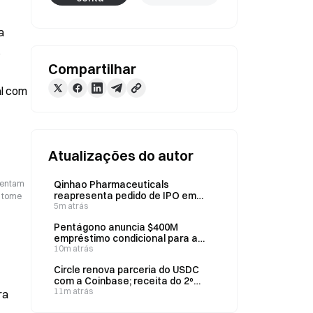
 
 
Compartilhar
l com 
Atualizações do autor
esentam
Qinhao Pharmaceuticals
reapresenta pedido de IPO em
o tome
Hong Kong e registra receita de
5m atrás
558 milhões de yuans nos
Pentágono anuncia $400M
primeiros cinco meses
empréstimo condicional para a
mineração de escândio na
10m atrás
Austrália em 8 de agosto
Circle renova parceria do USDC
com a Coinbase; receita do 2º
trimestre atinge US$ 701 milhões,
11m atrás
ra
alta de 7% na comparação anual