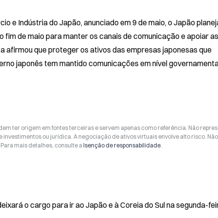
o e Indústria do Japão, anunciado em 9 de maio, o Japão planeja
o fim de maio para manter os canais de comunicação e apoiar as
a afirmou que proteger os ativos das empresas japonesas que 
erno japonês tem mantido comunicações em nível governamenta
odem ter origem em fontes terceiras e servem apenas como referência. Não repr
 investimentos ou jurídica. A negociação de ativos virtuais envolve alto risco. Nã
Para mais detalhes, consulte a
Isenção de responsabilidade
.
ixará o cargo para ir ao Japão e à Coreia do Sul na segunda-fei