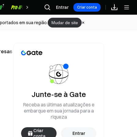
Recompensas
Entrar
Criar conta
portados em sua região.
Mudar de site
resas nacionais
Junte-se à Gate
Receba as últimas atualizações e
embarque em sua jornada para a
riqueza
Criar
Entrar
conta