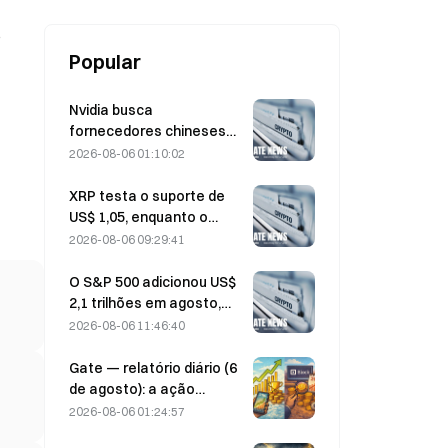
o
Popular
Nvidia busca
fornecedores chineses
de estações-base de IA
2026-08-06 01:10:02
para a implementação da
rede 6G
XRP testa o suporte de
US$ 1,05, enquanto o
Ethereum se mantém em
2026-08-06 09:29:41
US$ 1.908 em meio ao
baixo volume
O S&P 500 adicionou US$
2,1 trilhões em agosto,
uma alta de 3,12%,
2026-08-06 11:46:40
enquanto o Bitcoin subiu
apenas 2%.
Gate — relatório diário (6
de agosto): a ação
preferencial STRC da
2026-08-06 01:24:57
Strategy se recupera com