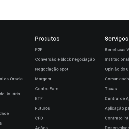
Produtos
Serviços
P2P
Benefícios V
Conversão e block negociação
Institucional
Negociação spot
Opinião do u
al da Oracle
Margem
Comunicado
Centro Earn
Taxas
do Usuário
ETF
Central de A
Futuros
Aplicação p
idade
CFD
Contrato int
es
Ações
Desenvolved