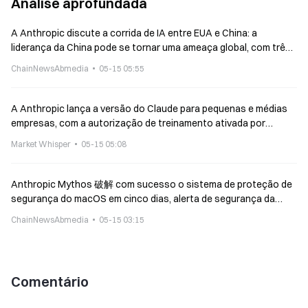
Análise aprofundada
A Anthropic discute a corrida de IA entre EUA e China: a
liderança da China pode se tornar uma ameaça global, com três
recomendações para fortalecer o fosso de proteção dos EUA
ChainNewsAbmedia
05-15 05:55
A Anthropic lança a versão do Claude para pequenas e médias
empresas, com a autorização de treinamento ativada por
padrão
Market Whisper
05-15 05:08
Anthropic Mythos 破解 com sucesso o sistema de proteção de
segurança do macOS em cinco dias, alerta de segurança da
Apple
ChainNewsAbmedia
05-15 03:15
Comentário