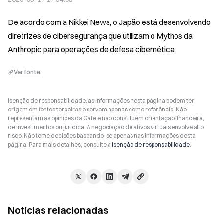
De acordo com a Nikkei News, o Japão está desenvolvendo 
diretrizes de cibersegurança que utilizam o Mythos da 
Anthropic para operações de defesa cibernética.
Ver fonte
Isenção de responsabilidade: as informações nesta página podem ter
origem em fontes terceiras e servem apenas como referência. Não
representam as opiniões da Gate e não constituem orientação financeira,
de investimentos ou jurídica. A negociação de ativos virtuais envolve alto
risco. Não tome decisões baseando-se apenas nas informações desta
página. Para mais detalhes, consulte a
Isenção de responsabilidade
.
Notícias relacionadas