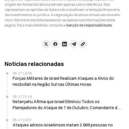
origem em fontes terceiras e servem apenas como referência. Não
representam as opiniões da Gate e não constituem orientação financeira,
de investimentos ou jurídica. A negociação de ativos virtuais envolve alto
risco. Não tome decisões baseando-se apenas nas informações desta
página. Para mais detalhes, consulte a
Isenção de responsabilidade
.
Notícias relacionadas
05-17 16:08
Forças Militares de Israel Realizam Ataques a Alvos do
Hezbollah na Região Sul nas Últimas Horas
05-17 15:19
Netanyahu Afirma que Israel Eliminou Todos os
Planejadores do Ataque de 7 de Outubro; Comandante do
Hamas Morre em Ataque Aéreo em Gaza em 17 de Maio
05-17 13:57
Ataques aéreos israelenses matam 2.969 pessoas no