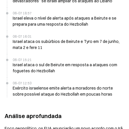
devastadores” se Israel ampliar os ataques ao Líbano
06-07 18:57
Israel eleva o nível de alerta após ataques a Beirute e se
prepara para uma resposta do Hezbollah
06-07 16:01
Israel ataca os subúrbios de Beirute e Tyro em 7 de junho,
mata 2 e fere 11
06-07 15:21
Israel ataca o sul de Beirute em resposta a ataques com
foguetes do Hezbollah
06-07 12:53
Exército israelense emite alerta a moradores do norte
sobre possível ataque do Hezbollah em poucas horas
Análise aprofundada
Foco geopolítico: os EUA anunciarão um novo acordo com o Irã