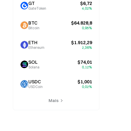
GT
$6,72
GateToken
4,02%
BTC
$64.828,8
Bitcoin
0,95%
ETH
$1.912,29
Ethereum
2,36%
SOL
$74,01
Solana
0,12%
USDC
$1,001
USDCoin
0,02%
Mais