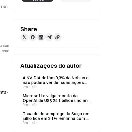
 as 
Share
esentam
o tome
Atualizações do autor
A NVIDIA detém 9,3% da Nebius e
não poderá vender suas ações
até 11 de setembro.
2m atrás
nta-
Microsoft divulga receita da
OpenAI de US$ 24,1 bilhões no ano
fiscal encerrado em junho de 2026
3m atrás
Taxa de desemprego da Suíça em
julho fica em 3,1%, em linha com a
previsão de 3,10%
3m atrás