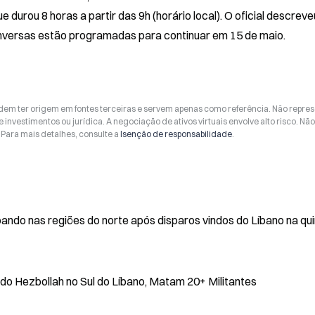
urou 8 horas a partir das 9h (horário local). O oficial descreveu
onversas estão programadas para continuar em 15 de maio.
odem ter origem em fontes terceiras e servem apenas como referência. Não repr
 investimentos ou jurídica. A negociação de ativos virtuais envolve alto risco. Nã
Para mais detalhes, consulte a
Isenção de responsabilidade
.
ando nas regiões do norte após disparos vindos do Líbano na qui
 do Hezbollah no Sul do Líbano, Matam 20+ Militantes