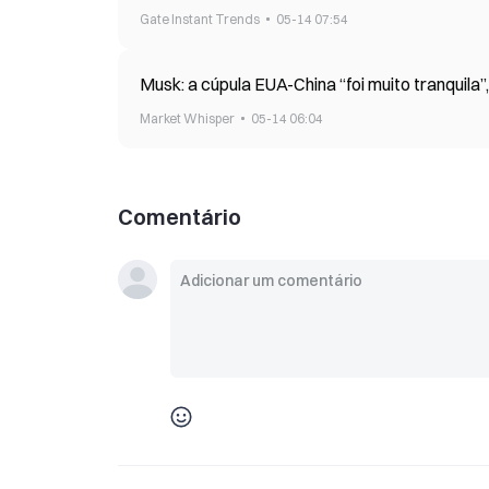
Gate Instant Trends
05-14 07:54
Musk: a cúpula EUA-China “foi muito tranquil
Market Whisper
05-14 06:04
Comentário