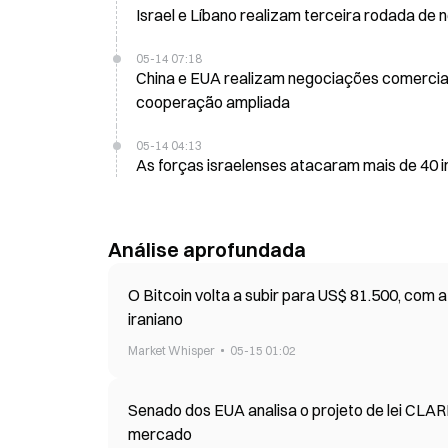
Israel e Líbano realizam terceira rodada d
05-14 07:18
China e EUA realizam negociações comercia
cooperação ampliada
05-14 04:13
As forças israelenses atacaram mais de 40 i
Análise aprofundada
O Bitcoin volta a subir para US$ 81.500, com 
iraniano
Market Whisper
05-15 01:02
Senado dos EUA analisa o projeto de lei CLAR
mercado