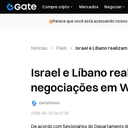
Compre cripto
Mercados
Negociar
Parece que você está acessando nosso s
Notícias
Flash
Israel e Líbano realiz
Israel e Líbano re
negociações em W
GateNews
2026-05-15 04:07:25
De acordo com funcionários do Departamento de 