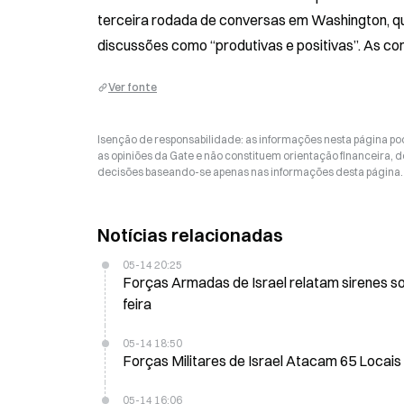
terceira rodada de conversas em Washington, que d
discussões como “produtivas e positivas”. As c
Ver fonte
Isenção de responsabilidade: as informações nesta página p
as opiniões da Gate e não constituem orientação financeira, de
decisões baseando-se apenas nas informações desta página. 
Notícias relacionadas
05-14 20:25
Forças Armadas de Israel relatam sirenes so
feira
05-14 18:50
Forças Militares de Israel Atacam 65 Locais
05-14 16:06