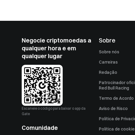
Negocie criptomoedas a
Sobre
qualquer hora e em
Sobre nós
qualquer lugar
Carreiras
Redação
Patrocinador ofici
Red Bull Racing
Termo de Acordo 
Aviso de Risco
Escaneie o código para baixar o app da
Gate
Política de Privac
Comunidade
Política de cooki