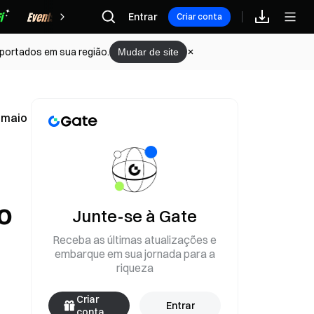
Recompensas
Entrar
Criar conta
portados em sua região.
Mudar de site
 maio
o
Junte-se à Gate
Receba as últimas atualizações e
embarque em sua jornada para a
riqueza
Criar
Entrar
conta