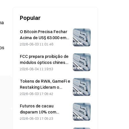
Popular
ma
O Bitcoin Precisa Fechar
Acima de US$ 63.000 em
Agosto para Confirmar o
2026-08-03 11:01:46
tos
Fundo do Mercado de
Baixa, Diz uma Pesquisa
FCC prepara proibição de
que Aponta Valorização
módulos ópticos chineses
de 10x
para data centers;
2026-08-04 11:19:53
participação de mercado
da Xinyuan sofre impacto
Tokens de RWA, GameFi e
de 27%
Restaking Lideram o
Desempenho do Mercado
2026-08-03 17:05:42
em Jul.
Futuros de cacau
disparam 10% com
preocupações sobre a
2026-08-03 17:05:23
Oferta, chegando perto