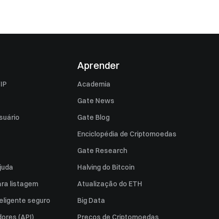
Aprender
IP
Academia
Gate News
suário
Gate Blog
Enciclopédia de Criptomoedas
Gate Research
juda
Halving do Bitcoin
ara listagem
Atualização do ETH
eligente seguro
Big Data
ores (API)
Preços de Criptomoedas