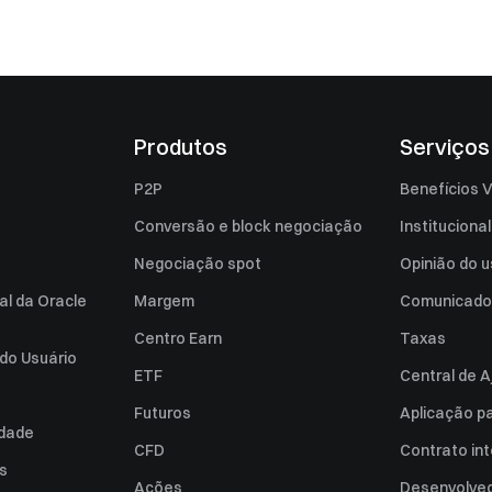
Produtos
Serviços
P2P
Benefícios V
Conversão e block negociação
Institucional
Negociação spot
Opinião do u
al da Oracle
Margem
Comunicado
Centro Earn
Taxas
do Usuário
ETF
Central de A
Futuros
Aplicação p
idade
CFD
Contrato int
es
Ações
Desenvolved