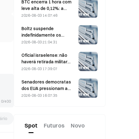
de US$ 6.000 por tonelada
BTC encerra 1 hora com
leve alta de 0,12%: a
melhora nas tensões
2026-08-03 14:07:46
geopolíticas e o
alinhamento do
Boltz suspende
sentimento macro
indefinidamente os
impulsionam um repique
serviços de bridge do
2026-08-03 21:04:31
de curto prazo
Bitcoin após ataques
assistidos por IA
Oficial israelense: não
haverá retirada militar
antes que o Hamas
2026-08-03 17:39:07
desarme
Senadores democratas
dos EUA pressionam a
CFTC a restringir produtos
2026-08-03 16:07:35
de apostas sobre
0/400
incêndios florestais
durante a temporada
rio
recorde de queimadas
Spot
Futuros
Novo