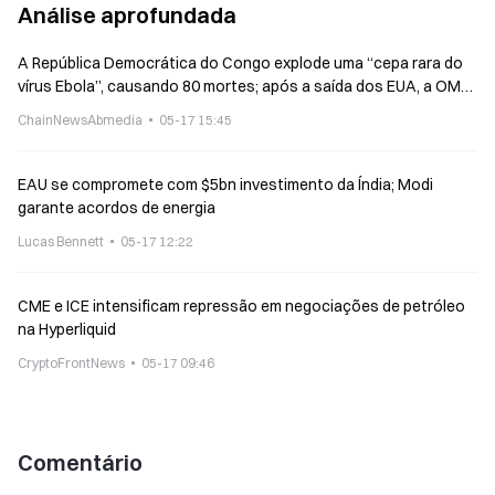
Análise aprofundada
A República Democrática do Congo explode uma “cepa rara do
vírus Ebola”, causando 80 mortes; após a saída dos EUA, a OMS
anuncia às pressas o status de PHEIC
ChainNewsAbmedia
05-17 15:45
EAU se compromete com $5bn investimento da Índia; Modi
garante acordos de energia
Lucas Bennett
05-17 12:22
CME e ICE intensificam repressão em negociações de petróleo
na Hyperliquid
CryptoFrontNews
05-17 09:46
Comentário