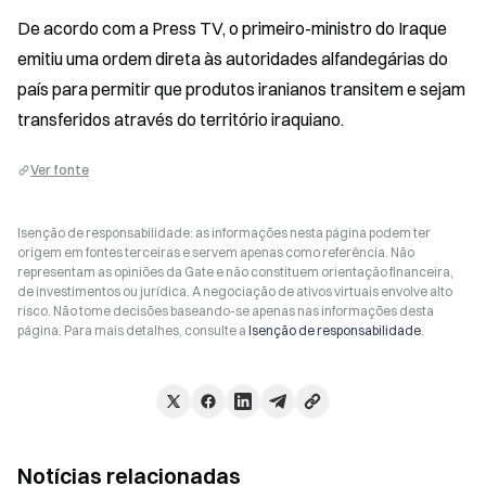
De acordo com a Press TV, o primeiro-ministro do Iraque 
emitiu uma ordem direta às autoridades alfandegárias do 
país para permitir que produtos iranianos transitem e sejam 
transferidos através do território iraquiano.
Ver fonte
Isenção de responsabilidade: as informações nesta página podem ter
origem em fontes terceiras e servem apenas como referência. Não
representam as opiniões da Gate e não constituem orientação financeira,
de investimentos ou jurídica. A negociação de ativos virtuais envolve alto
risco. Não tome decisões baseando-se apenas nas informações desta
página. Para mais detalhes, consulte a
Isenção de responsabilidade
.
Notícias relacionadas