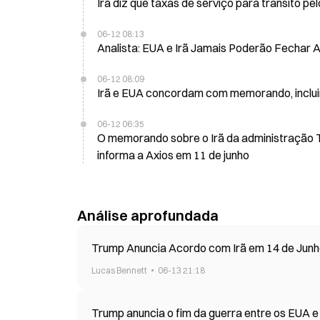
Irã diz que taxas de serviço para trânsito p
06-12 08:13
Analista: EUA e Irã Jamais Poderão Fecha
06-12 08:09
Irã e EUA concordam com memorando, incluin
06-12 06:35
O memorando sobre o Irã da administração Tr
informa a Axios em 11 de junho
Análise aprofundada
Trump Anuncia Acordo com Irã em 14 de Junh
Lucas Bennett
06-13 21:18
Trump anuncia o fim da guerra entre os EUA e