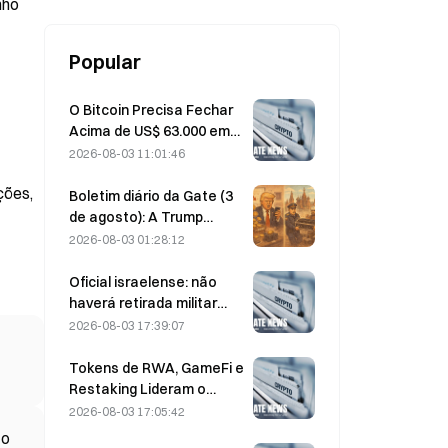
nho
Popular
O Bitcoin Precisa Fechar
Acima de US$ 63.000 em
Agosto para Confirmar o
2026-08-03 11:01:46
Fundo do Mercado de
ções,
Baixa, Diz uma Pesquisa
Boletim diário da Gate (3
que Aponta Valorização
de agosto): A Trump
de 10x
Media volta a comprar e
2026-08-03 01:28:12
vender com lucro e, em
seguida, transfere 2628
Oficial israelense: não
BTC; a proibição da
haverá retirada militar
mineração cripto em
antes que o Hamas
2026-08-03 17:39:07
Moscou entra em vigor a
desarme
partir de agosto
Tokens de RWA, GameFi e
Restaking Lideram o
Desempenho do Mercado
2026-08-03 17:05:42
em Jul.
 o