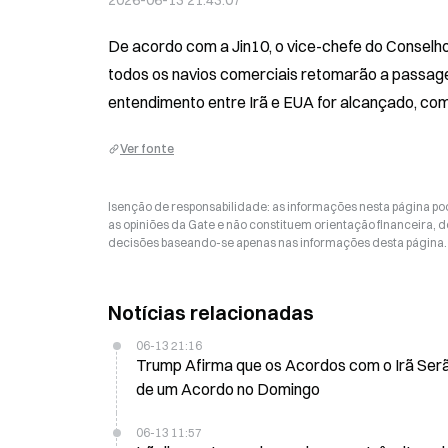
2026-06-13 21:43:07
De acordo com a Jin10, o vice-chefe do Conselho
todos os navios comerciais retomarão a passage
entendimento entre Irã e EUA for alcançado, com 
Ver fonte
Isenção de responsabilidade: as informações nesta página p
as opiniões da Gate e não constituem orientação financeira, de
decisões baseando-se apenas nas informações desta página. 
Notícias relacionadas
06-13 21:16
Trump Afirma que os Acordos com o Irã Ser
de um Acordo no Domingo
06-13 11:57