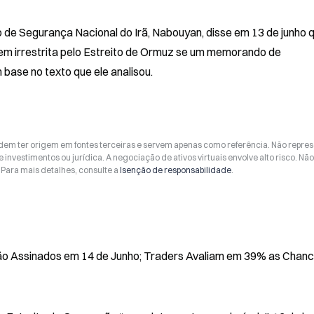
 de Segurança Nacional do Irã, Nabouyan, disse em 13 de junho q
m irrestrita pelo Estreito de Ormuz se um memorando de 
base no texto que ele analisou.
odem ter origem em fontes terceiras e servem apenas como referência. Não repr
 investimentos ou jurídica. A negociação de ativos virtuais envolve alto risco. Nã
Para mais detalhes, consulte a
Isenção de responsabilidade
.
ão Assinados em 14 de Junho; Traders Avaliam em 39% as Chan