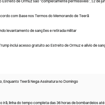
elo Estreito de Ormuz são “completamente permissíveis”, 12 de ju
r Acordo com Base nos Termos do Memorando de Teerã
do levantamento de sanções e retirada militar
ump inclui acesso gratuito ao Estreito de Ormuz e alívio de san
o, Enquanto Teerã Nega Assinatura no Domingo
 o Irã, linha do tempo completa das 36 horas de bombardeios até