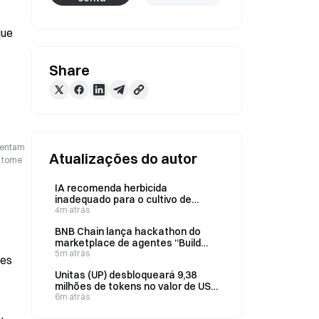
ue 
Share
esentam
Atualizações do autor
o tome
IA recomenda herbicida
inadequado para o cultivo de
gergelim, e agricultor perde
4m atrás
plantações em 150 acres
BNB Chain lança hackathon do
marketplace de agentes “Build
the Era” com a TermiX
5m atrás
ces
Unitas (UP) desbloqueará 9,38
milhões de tokens no valor de US$
3,18 milhões em 13 de agosto
6m atrás