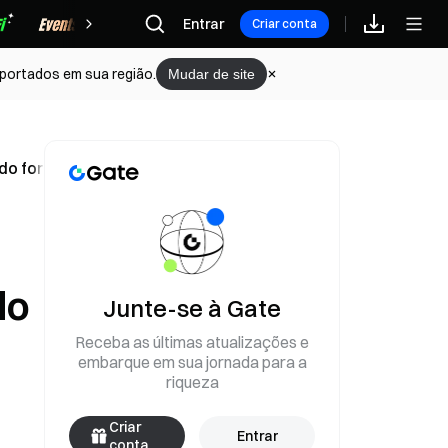
Recompensas
Entrar
Criar conta
portados em sua região.
Mudar de site
do for alcançado em 13 de junho
do
Junte-se à Gate
Receba as últimas atualizações e
embarque em sua jornada para a
riqueza
Criar
Entrar
conta