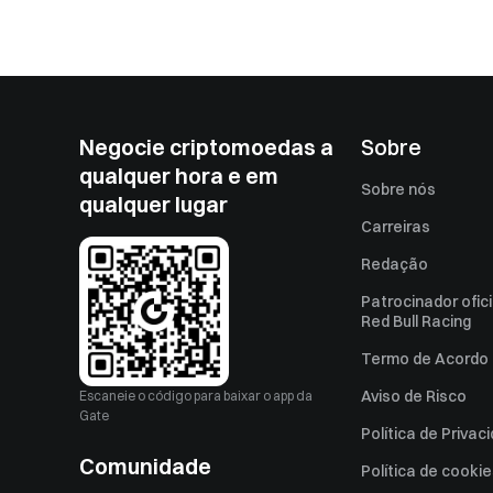
Negocie criptomoedas a
Sobre
qualquer hora e em
Sobre nós
qualquer lugar
Carreiras
Redação
Patrocinador ofici
Red Bull Racing
Termo de Acordo 
Aviso de Risco
Escaneie o código para baixar o app da
Gate
Política de Privac
Comunidade
Política de cooki