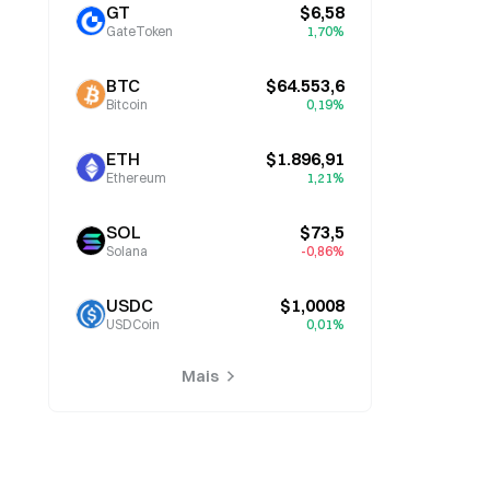
GT
$6,58
GateToken
1,70%
BTC
$64.553,6
Bitcoin
0,19%
ETH
$1.896,91
Ethereum
1,21%
SOL
$73,5
Solana
-0,86%
USDC
$1,0008
USDCoin
0,01%
Mais