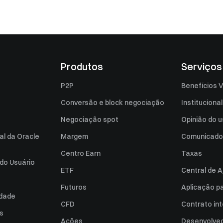
Produtos
Serviços
P2P
Benefícios V
Conversão e block negociação
Institucional
Negociação spot
Opinião do u
al da Oracle
Margem
Comunicado
Centro Earn
Taxas
do Usuário
ETF
Central de A
Futuros
Aplicação p
idade
CFD
Contrato int
es
Ações
Desenvolved