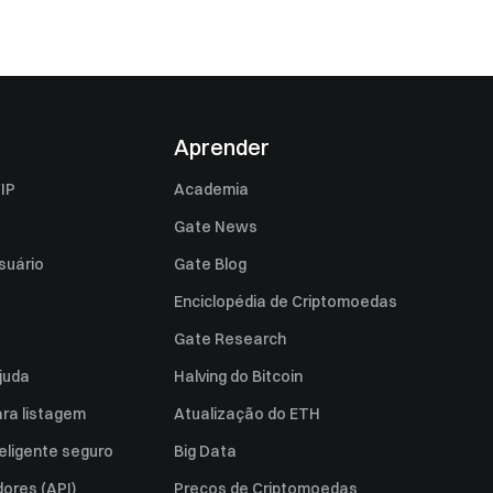
Aprender
IP
Academia
Gate News
suário
Gate Blog
Enciclopédia de Criptomoedas
Gate Research
juda
Halving do Bitcoin
ara listagem
Atualização do ETH
eligente seguro
Big Data
ores (API)
Preços de Criptomoedas