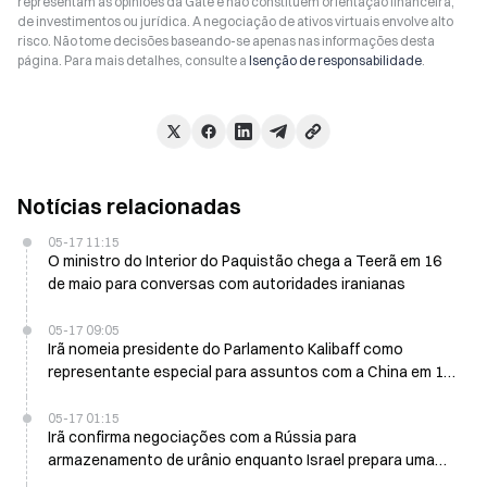
representam as opiniões da Gate e não constituem orientação financeira,
de investimentos ou jurídica. A negociação de ativos virtuais envolve alto
risco. Não tome decisões baseando-se apenas nas informações desta
página. Para mais detalhes, consulte a
Isenção de responsabilidade
.
Notícias relacionadas
05-17 11:15
O ministro do Interior do Paquistão chega a Teerã em 16
de maio para conversas com autoridades iranianas
05-17 09:05
Irã nomeia presidente do Parlamento Kalibaff como
representante especial para assuntos com a China em 17
de maio
05-17 01:15
Irã confirma negociações com a Rússia para
armazenamento de urânio enquanto Israel prepara uma
ação militar em 16 de maio