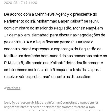
2026-05-17 17:11:20
De acordo com a Mehr News Agency, o presidente do 
Parlamento do Irã, Mohammad Baqer Kalibaff, se reuniu 
com o ministro do Interior do Paquistão, Mohsin Naqvi, em 
17 de maio, em Islamabad, para discutir as negociações de 
paz entre EUA e Irã que ficaram paradas. Durante o 
encontro, Naqvi expressou a esperança do Paquistão de 
facilitar um desfecho bem-sucedido nas conversas entre os 
EUA e o Irã, afirmando que Kalibaff “defendeu firmemente 
os interesses nacionais do Irã enquanto trabalhava para 
resolver vários problemas” durante as discussões.
Ver fonte
Isenção de responsabilidade: as informações nesta página podem ter
origem em fontes terceiras e servem apenas como referência. Não