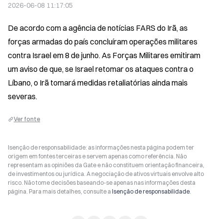
2026-06-08 11:17:05
De acordo com a agência de notícias FARS do Irã, as 
forças armadas do país concluíram operações militares 
contra Israel em 8 de junho. As Forças Militares emitiram 
um aviso de que, se Israel retomar os ataques contra o 
Líbano, o Irã tomará medidas retaliatórias ainda mais 
severas.
Ver fonte
Isenção de responsabilidade: as informações nesta página podem ter
origem em fontes terceiras e servem apenas como referência. Não
representam as opiniões da Gate e não constituem orientação financeira,
de investimentos ou jurídica. A negociação de ativos virtuais envolve alto
risco. Não tome decisões baseando-se apenas nas informações desta
página. Para mais detalhes, consulte a
Isenção de responsabilidade
.