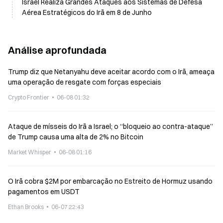
Israel Realiza Grandes Ataques aos Sistemas de Defesa
Aérea Estratégicos do Irã em 8 de Junho
Análise aprofundada
Trump diz que Netanyahu deve aceitar acordo com o Irã, ameaça
uma operação de resgate com forças especiais
Crypto Frontier
06-08 01:32
Ataque de mísseis do Irã a Israel; o “bloqueio ao contra-ataque”
de Trump causa uma alta de 2% no Bitcoin
Market Whisper
06-08 01:16
O Irã cobra $2M por embarcação no Estreito de Hormuz usando
pagamentos em USDT
Ethan Brooks
06-07 22:43