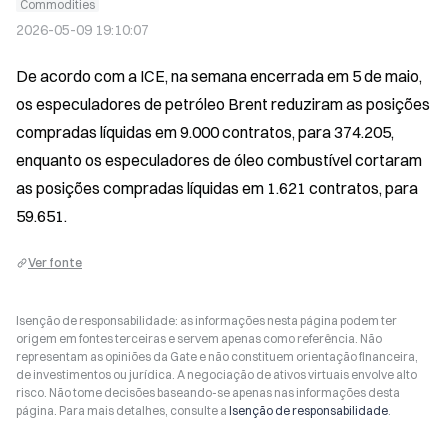
Commodities
2026-05-09 19:10:07
De acordo com a ICE, na semana encerrada em 5 de maio, 
os especuladores de petróleo Brent reduziram as posições 
compradas líquidas em 9.000 contratos, para 374.205, 
enquanto os especuladores de óleo combustível cortaram 
as posições compradas líquidas em 1.621 contratos, para 
59.651.
Ver fonte
Isenção de responsabilidade: as informações nesta página podem ter
origem em fontes terceiras e servem apenas como referência. Não
representam as opiniões da Gate e não constituem orientação financeira,
de investimentos ou jurídica. A negociação de ativos virtuais envolve alto
risco. Não tome decisões baseando-se apenas nas informações desta
página. Para mais detalhes, consulte a
Isenção de responsabilidade
.