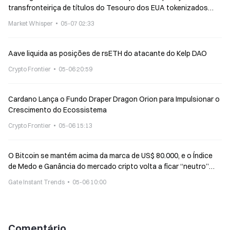
transfronteiriça de títulos do Tesouro dos EUA tokenizados
com um livro-razão XRP
Market Whisper
05-07 02:33
Aave liquida as posições de rsETH do atacante do Kelp DAO
Crypto Frontier
05-06 20:59
Cardano Lança o Fundo Draper Dragon Orion para Impulsionar o
Crescimento do Ecossistema
Crypto Frontier
05-06 15:13
O Bitcoin se mantém acima da marca de US$ 80.000, e o Índice
de Medo e Ganância do mercado cripto volta a ficar “neutro”
pela primeira vez desde janeiro
Gate Instant Trends
05-06 10:00
Comentário