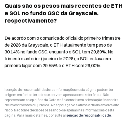
Quais são os pesos mais recentes de ETH 
e SOL no fundo GSC da Grayscale, 
respectivamente?
De acordo com o comunicado oficial do primeiro trimestre 
de 2026 da Grayscale, o ETH atualmente tem peso de 
30,14% no fundo GSC, enquanto o SOL tem 29,69%. No 
trimestre anterior (janeiro de 2026), o SOL estava em 
primeiro lugar com 29,55% e o ETH com 29,00%.
Isenção de responsabilidade: as informações nesta página podem ter
origem em fontes terceiras e servem apenas como referência. Não
representam as opiniões da Gate e não constituem orientação financeira,
de investimentos ou jurídica. A negociação de ativos virtuais envolve alto
risco. Não tome decisões baseando-se apenas nas informações desta
página. Para mais detalhes, consulte a
Isenção de responsabilidade
.