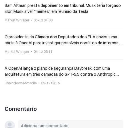
Sam Altman presta depoimento em tribunal: Musk teria forçado
Elon Musk a ver “memes” em reunião da Tesla
Market Whisper
05-13 04:00
O presidente da Câmara dos Deputados dos EUA enviou uma
carta à OpenAI para investigar possíveis conflitos de interesses
relacionados a investimentos pessoais de Sam Altman
Market Whisper
05-12 06:11
A OpenAI lança o plano de segurança Daybreak, com uma
arquitetura em três camadas do GPT-5,5 contra o Anthropic
Mythos
ChainNewsAbmedia
05-12 03:15
Comentário