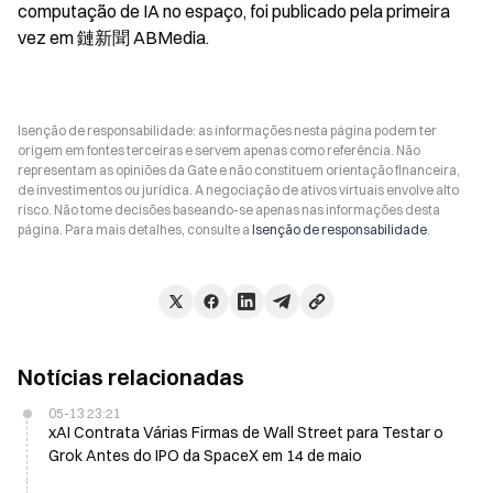
computação de IA no espaço, foi publicado pela primeira 
vez em 鏈新聞 ABMedia.
Isenção de responsabilidade: as informações nesta página podem ter
origem em fontes terceiras e servem apenas como referência. Não
representam as opiniões da Gate e não constituem orientação financeira,
de investimentos ou jurídica. A negociação de ativos virtuais envolve alto
risco. Não tome decisões baseando-se apenas nas informações desta
página. Para mais detalhes, consulte a
Isenção de responsabilidade
.
Notícias relacionadas
05-13 23:21
xAI Contrata Várias Firmas de Wall Street para Testar o
Grok Antes do IPO da SpaceX em 14 de maio