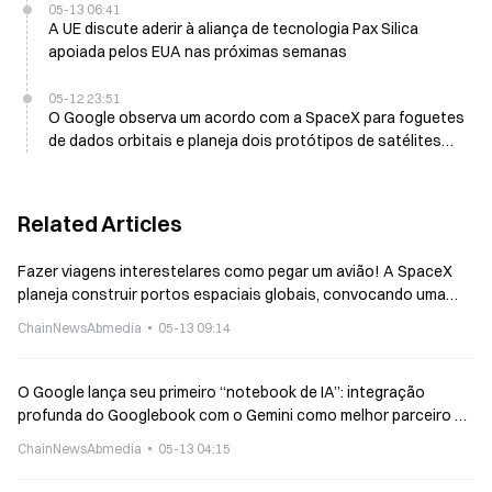
05-13 06:41
A UE discute aderir à aliança de tecnologia Pax Silica
apoiada pelos EUA nas próximas semanas
05-12 23:51
O Google observa um acordo com a SpaceX para foguetes
de dados orbitais e planeja dois protótipos de satélites
até o início de 2027
Related Articles
Fazer viagens interestelares como pegar um avião! A SpaceX
planeja construir portos espaciais globais, convocando uma
preparação para IPO com o objetivo de realizar 1 mil
ChainNewsAbmedia
05-13 09:14
lançamentos por ano.
O Google lança seu primeiro “notebook de IA”: integração
profunda do Googlebook com o Gemini como melhor parceiro de
colaboração
ChainNewsAbmedia
05-13 04:15