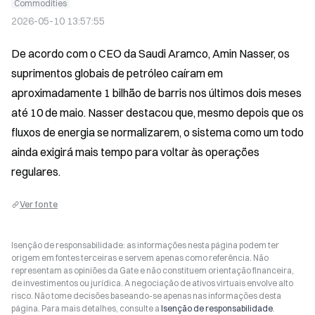
Commodities
2026-05-10 13:57:55
De acordo com o CEO da Saudi Aramco, Amin Nasser, os 
suprimentos globais de petróleo caíram em 
aproximadamente 1 bilhão de barris nos últimos dois meses 
até 10 de maio. Nasser destacou que, mesmo depois que os 
fluxos de energia se normalizarem, o sistema como um todo 
ainda exigirá mais tempo para voltar às operações 
regulares.
Ver fonte
Isenção de responsabilidade: as informações nesta página podem ter
origem em fontes terceiras e servem apenas como referência. Não
representam as opiniões da Gate e não constituem orientação financeira,
de investimentos ou jurídica. A negociação de ativos virtuais envolve alto
risco. Não tome decisões baseando-se apenas nas informações desta
página. Para mais detalhes, consulte a
Isenção de responsabilidade
.