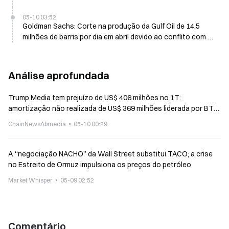
05-10 03:52
Goldman Sachs: Corte na produção da Gulf Oil de 14,5
milhões de barris por dia em abril devido ao conflito com o
Irã
Análise aprofundada
Trump Media tem prejuízo de US$ 406 milhões no 1T:
amortização não realizada de US$ 369 milhões liderada por BTC
e CRO
ChainNewsAbmedia
05-10 00:29
A “negociação NACHO” da Wall Street substitui TACO; a crise
no Estreito de Ormuz impulsiona os preços do petróleo
Market Whisper
05-09 02:52
Comentário