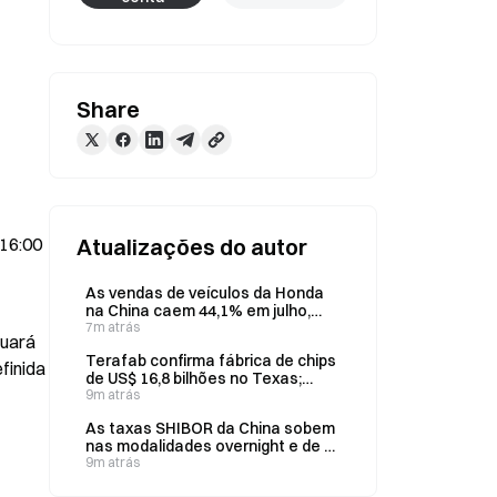
Share
16:00 
Atualizações do autor
As vendas de veículos da Honda
na China caem 44,1% em julho,
para 25.052 unidades
7m atrás
uará 
Terafab confirma fábrica de chips
inida 
de US$ 16,8 bilhões no Texas;
primeira fase criará 3 mil
9m atrás
empregos
As taxas SHIBOR da China sobem
nas modalidades overnight e de 7
dias, e permanecem inalteradas
9m atrás
para 3 meses em 6 de agosto