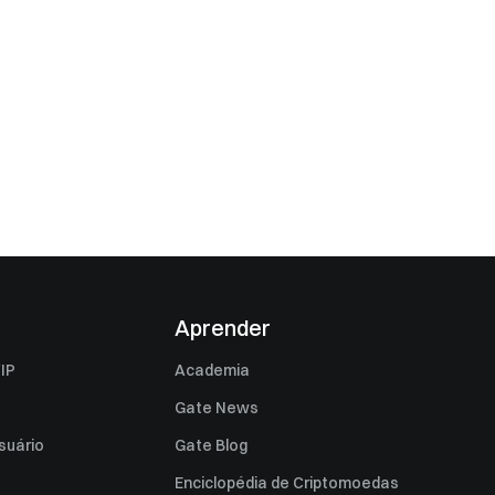
Aprender
IP
Academia
Gate News
suário
Gate Blog
Enciclopédia de Criptomoedas