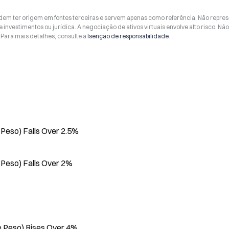
odem ter origem em fontes terceiras e servem apenas como referência. Não repr
 investimentos ou jurídica. A negociação de ativos virtuais envolve alto risco. Nã
Para mais detalhes, consulte a
Isenção de responsabilidade
.
e Peso) Falls Over 2.5%
e Peso) Falls Over 2%
le Peso) Rises Over 4%