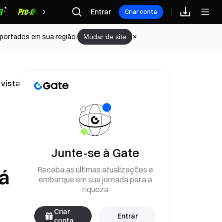
Recompensas
Entrar
Criar conta
portados em sua região.
Mudar de site
vista LTC5L. A precisão de LTC5L_USDT será alterada de 5
Junte-se à Gate
Receba as últimas atualizações e
rá
embarque em sua jornada para a
riqueza
Criar
Entrar
conta