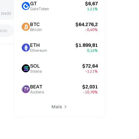
GT
$6,67
GateToken
1,21%
0/400
BTC
$64.276,2
Bitcoin
-0,40%
rio
ETH
$1.899,81
Ethereum
0,12%
SOL
$72,64
Solana
-1,21%
BEAT
$2,031
Audiera
-10,76%
Mais