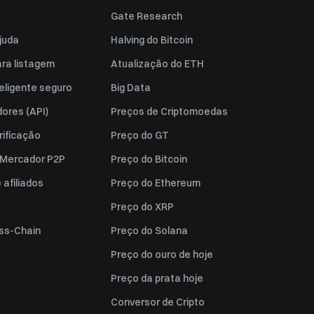
Gate Research
juda
Halving do Bitcoin
ara listagem
Atualização do ETH
eligente seguro
Big Data
ores (API)
Preços de Criptomoedas
rificação
Preço do GT
a Mercador P2P
Preço do Bitcoin
afiliados
Preço do Ethereum
Preço do XRP
ss-Chain
Preço do Solana
Preço do ouro de hoje
Preço da prata hoje
Conversor de Cripto