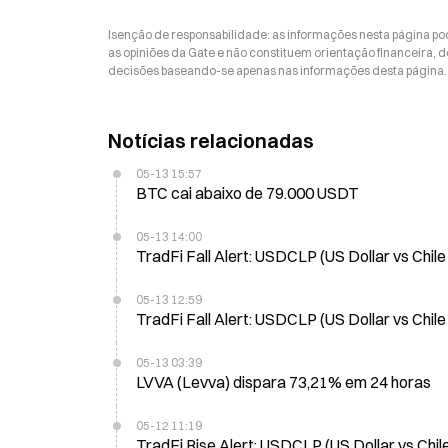
Isenção de responsabilidade: as informações nesta página p
as opiniões da Gate e não constituem orientação financeira, de
decisões baseando-se apenas nas informações desta página. 
Notícias relacionadas
05-13 15:57
BTC cai abaixo de 79.000 USDT
05-13 14:00
TradFi Fall Alert: USDCLP (US Dollar vs Chil
05-13 12:59
TradFi Fall Alert: USDCLP (US Dollar vs Chil
05-13 03:39
LVVA (Levva) dispara 73,21% em 24 horas
05-12 11:19
TradFi Rise Alert: USDCLP (US Dollar vs Chi