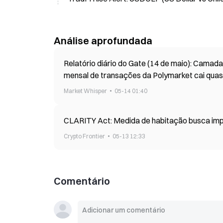
Análise aprofundada
Relatório diário do Gate (14 de maio): Camad
mensal de transações da Polymarket cai qua
Market Whisper
05-14 01:40
CLARITY Act: Medida de habitação busca imp
Crypto Frontier
05-13 12:33
Comentário