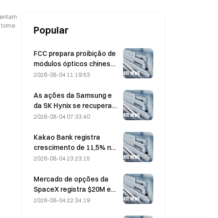
esentam
o tome
Popular
FCC prepara proibição de
módulos ópticos chineses
para data centers;
2026-08-04 11:19:53
participação de mercado
da Xinyuan sofre impacto
As ações da Samsung e
de 27%
da SK Hynix se recuperam
de perdas de 5% com
2026-08-04 07:33:40
compras no varejo
Kakao Bank registra
crescimento de 11,5% no
lucro líquido do 2º
2026-08-04 23:23:15
trimestre, enquanto o
lucro do 1º semestre
Mercado de opções da
atinge recorde histórico
SpaceX registra $20M em
misteriosas posições de
2026-08-04 22:34:19
calls com strike de US$