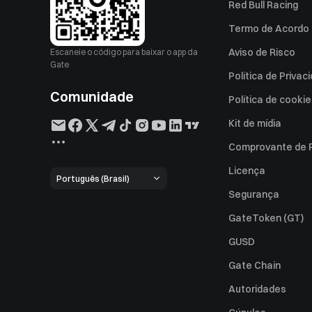
Red Bull Racing
Termo de Acordo 
Aviso de Risco
Escaneie o código para baixar o app da
Gate
Política de Privac
Comunidade
Política de cooki
Kit de mídia
Comprovante de 
Licença
Português (Brasil)
Segurança
GateToken (GT)
GUSD
Gate Chain
Autoridades