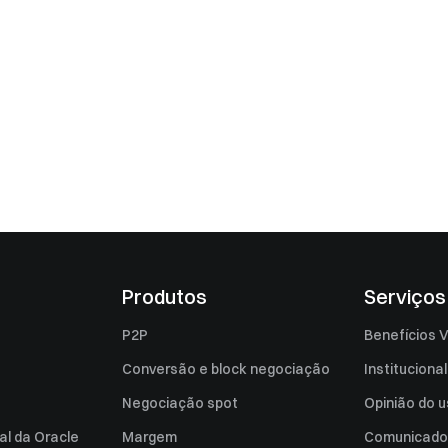
Produtos
Serviços
P2P
Benefícios V
Conversão e block negociação
Institucional
Negociação spot
Opinião do u
al da Oracle
Margem
Comunicado