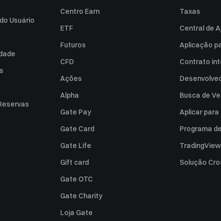
Centro Earn
Taxas
do Usuário
ETF
Central de A
Futuros
Aplicação p
idade
CFD
Contrato int
es
Ações
Desenvolved
Alpha
Busca de Ve
Reservas
Gate Pay
Aplicar par
Gate Card
Programa de 
Gate Life
TradingView
Gift card
Solução Cro
Gate OTC
Gate Charity
Loja Gate