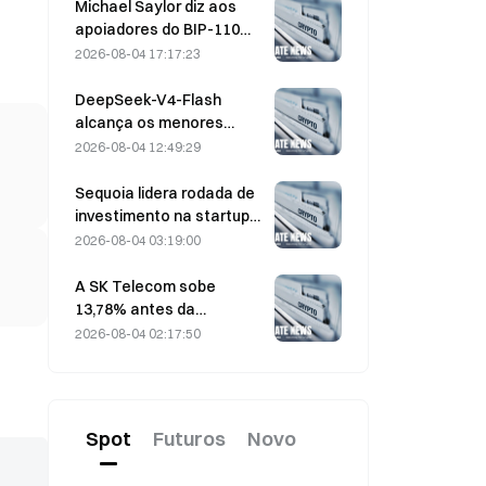
330 antes do vencimento
Michael Saylor diz aos
na sexta-feira
apoiadores do BIP-110
para “recuarem”
2026-08-04 17:17:23
enquanto o apoio dos
mineradores estagna em
DeepSeek-V4-Flash
2,70%
alcança os menores
custos operacionais
2026-08-04 12:49:29
entre os principais
modelos de IA nos
Sequoia lidera rodada de
benchmarks mais
investimento na startup
recentes
nuclear Valar Atomics em
2026-08-04 03:19:00
3 de agosto
A SK Telecom sobe
13,78% antes da
avaliação da segunda
2026-08-04 02:17:50
rodada do modelo de IA
soberano da Coreia do Sul
Spot
Futuros
Novo