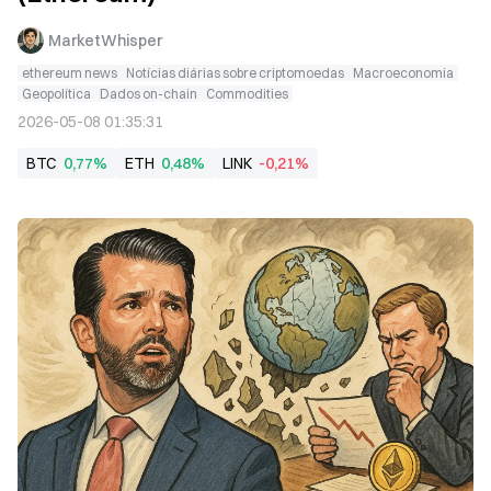
MarketWhisper
ethereum news
Notícias diárias sobre criptomoedas
Macroeconomia
Geopolítica
Dados on-chain
Commodities
2026-05-08 01:35:31
BTC
0,77%
ETH
0,48%
LINK
-0,21%