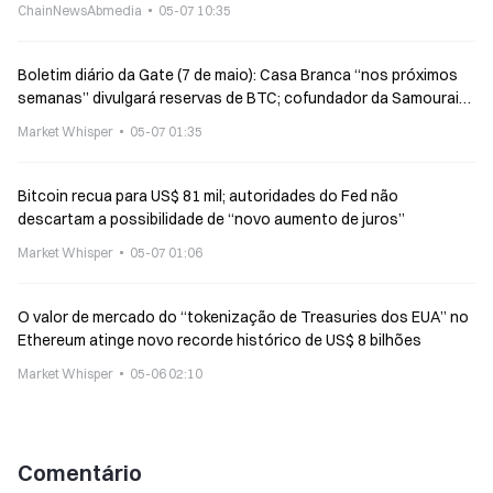
ChainNewsAbmedia
05-07 10:35
Boletim diário da Gate (7 de maio): Casa Branca “nos próximos
semanas” divulgará reservas de BTC; cofundador da Samourai
faz apelo por doações em criptomoedas
Market Whisper
05-07 01:35
Bitcoin recua para US$ 81 mil; autoridades do Fed não
descartam a possibilidade de “novo aumento de juros”
Market Whisper
05-07 01:06
O valor de mercado do “tokenização de Treasuries dos EUA” no
Ethereum atinge novo recorde histórico de US$ 8 bilhões
Market Whisper
05-06 02:10
Comentário