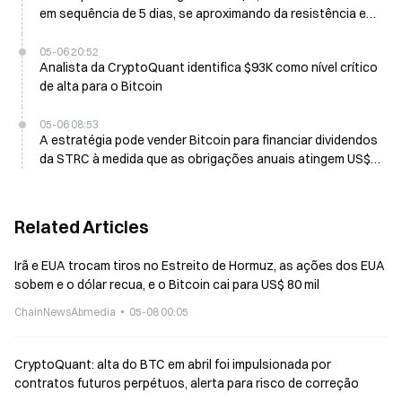
em sequência de 5 dias, se aproximando da resistência em
$85K
05-06 20:52
Analista da CryptoQuant identifica $93K como nível crítico
de alta para o Bitcoin
05-06 08:53
A estratégia pode vender Bitcoin para financiar dividendos
da STRC à medida que as obrigações anuais atingem US$
1,5 bilhão
Related Articles
Irã e EUA trocam tiros no Estreito de Hormuz, as ações dos EUA
sobem e o dólar recua, e o Bitcoin cai para US$ 80 mil
ChainNewsAbmedia
05-08 00:05
CryptoQuant: alta do BTC em abril foi impulsionada por
contratos futuros perpétuos, alerta para risco de correção