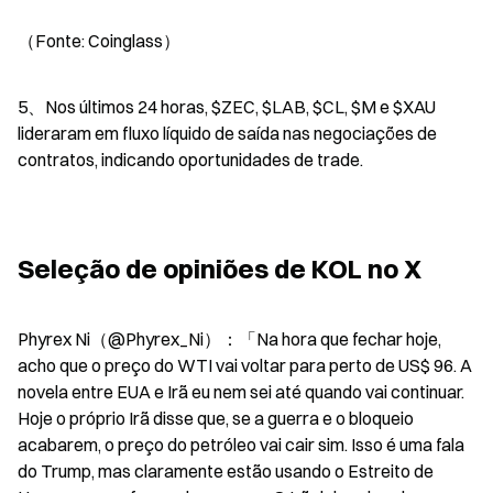
（Fonte: Coinglass）
5、Nos últimos 24 horas, $ZEC, $LAB, $CL, $M e $XAU  
lideraram em fluxo líquido de saída nas negociações de 
contratos, indicando oportunidades de trade.
Seleção de opiniões de KOL no X
Phyrex Ni（@Phyrex_Ni）：「Na hora que fechar hoje, 
acho que o preço do WTI vai voltar para perto de US$ 96. A 
novela entre EUA e Irã eu nem sei até quando vai continuar. 
Hoje o próprio Irã disse que, se a guerra e o bloqueio 
acabarem, o preço do petróleo vai cair sim. Isso é uma fala 
do Trump, mas claramente estão usando o Estreito de 