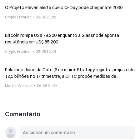
O Projeto Eleven alerta que o Q-Day pode chegar até 2030
Crypto Frontier
05-06 21:22
Bitcoin rompe US$ 78.200 enquanto a Glassnode aponta
resistência em US$ 85.200
Crypto Frontier
05-06 12:44
Relatório diário da Gate (6 de maio): Strategy registra prejuízo de
12,5 bilhões no 1º trimestre; a CFTC propõe medidas de
proteção para desenvolvedores de softwares não custodiais
Market Whisper
05-06 01:35
Comentário