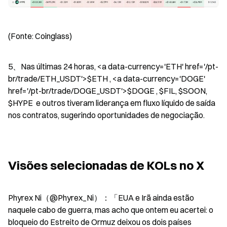
(Fonte: Coinglass)
5、Nas últimas 24 horas, <a data-currency='ETH' href='/pt-
br/trade/ETH_USDT'>$ETH , <a data-currency='DOGE' 
href='/pt-br/trade/DOGE_USDT'>$DOGE , $FIL, $SOON, 
$HYPE  e outros tiveram liderança em fluxo líquido de saída 
nos contratos, sugerindo oportunidades de negociação.
Visões selecionadas de KOLs no X
Phyrex Ni（@Phyrex_Ni）：「EUA e Irã ainda estão 
naquele cabo de guerra, mas acho que ontem eu acertei: o 
bloqueio do Estreito de Ormuz deixou os dois países 