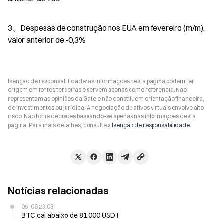
3、Despesas de construção nos EUA em fevereiro (m/m), 
valor anterior de -0,3%
Isenção de responsabilidade: as informações nesta página podem ter
origem em fontes terceiras e servem apenas como referência. Não
representam as opiniões da Gate e não constituem orientação financeira,
de investimentos ou jurídica. A negociação de ativos virtuais envolve alto
risco. Não tome decisões baseando-se apenas nas informações desta
página. Para mais detalhes, consulte a
Isenção de responsabilidade
.
Notícias relacionadas
05-06 23:03
BTC cai abaixo de 81.000 USDT