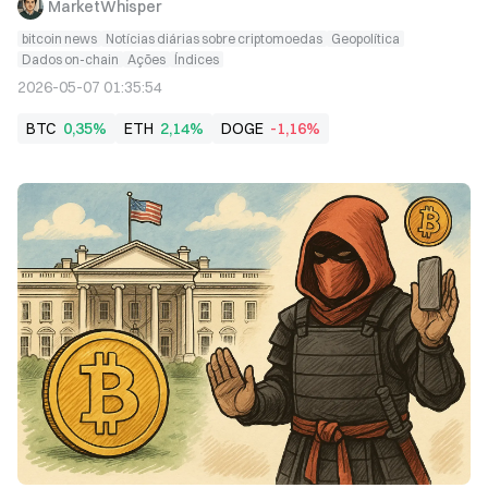
MarketWhisper
bitcoin news
Notícias diárias sobre criptomoedas
Geopolítica
Dados on-chain
Ações
Índices
2026-05-07 01:35:54
BTC
0,35%
ETH
2,14%
DOGE
-1,16%