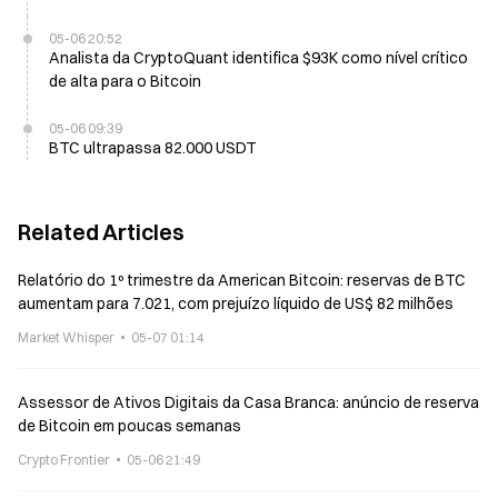
05-06 20:52
Analista da CryptoQuant identifica $93K como nível crítico
de alta para o Bitcoin
05-06 09:39
BTC ultrapassa 82.000 USDT
Related Articles
Relatório do 1º trimestre da American Bitcoin: reservas de BTC
aumentam para 7.021, com prejuízo líquido de US$ 82 milhões
Market Whisper
05-07 01:14
Assessor de Ativos Digitais da Casa Branca: anúncio de reserva
de Bitcoin em poucas semanas
Crypto Frontier
05-06 21:49