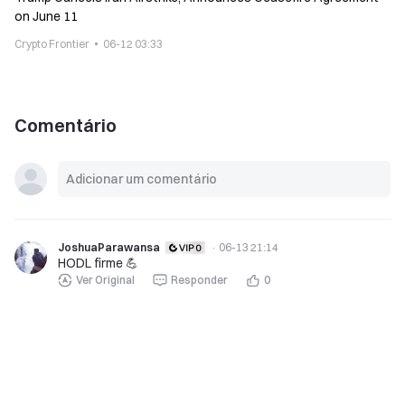
on June 11
Crypto Frontier
06-12 03:33
Comentário
JoshuaParawansa
·
06-13 21:14
HODL firme 💪
Ver Original
Responder
0