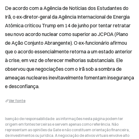
De acordo com a Agência de Notícias dos Estudantes do 
Irã, o ex-diretor-geral da Agência Internacional de Energia 
Atômica criticou Trump em 14 de junho por tentar retratar 
seu novo acordo nuclear como superior ao JCPOA (Plano 
de Ação Conjunto Abrangente). O ex-funcionário afirmou 
que o acordo essencialmente retorna a um estado anterior 
à crise, em vez de oferecer melhorias substanciais. Ele 
observou que negociações com o Irã sob a sombra de 
ameaças nucleares inevitavelmente fomentam insegurança 
e desconfiança.
Ver fonte
Isenção de responsabilidade: as informações nesta página podem ter
origem em fontes terceiras e servem apenas como referência. Não
representam as opiniões da Gate e não constituem orientação financeira,
de investimentos ou jurídica. A negociação de ativos virtuais envolve alto