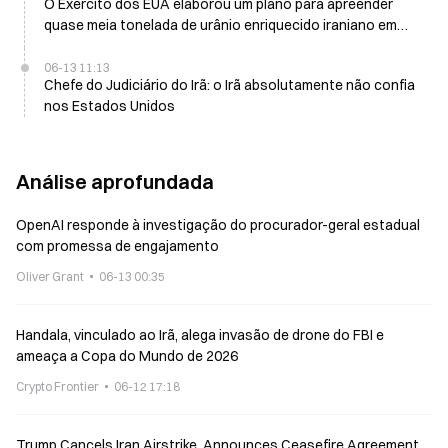
O Exército dos EUA elaborou um plano para apreender
quase meia tonelada de urânio enriquecido iraniano em
maio, e Trump não aprovou
06-13 11:13
Chefe do Judiciário do Irã: o Irã absolutamente não confia
nos Estados Unidos
Análise aprofundada
OpenAI responde à investigação do procurador-geral estadual
com promessa de engajamento
Oliver Grant
06-13 00:35
Handala, vinculado ao Irã, alega invasão de drone do FBI e
ameaça a Copa do Mundo de 2026
Crypto Frontier
06-12 17:18
Trump Cancels Iran Airstrike, Announces Ceasefire Agreement