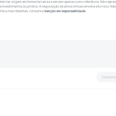
odem ter origem em fontes terceiras e servem apenas como referência. Não repr
 investimentos ou jurídica. A negociação de ativos virtuais envolve alto risco. Nã
Para mais detalhes, consulte a
Isenção de responsabilidade
.
Comentá