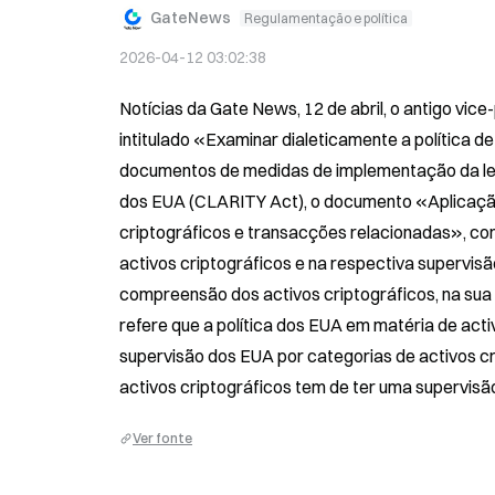
GateNews
Regulamentação e política
2026-04-12 03:02:38
Notícias da Gate News, 12 de abril, o antigo vic
intitulado «Examinar dialeticamente a política de
documentos de medidas de implementação da legi
dos EUA (CLARITY Act), o documento «Aplicação d
criptográficos e transacções relacionadas», con
activos criptográficos e na respectiva supervisã
compreensão dos activos criptográficos, na sua 
refere que a política dos EUA em matéria de activ
supervisão dos EUA por categorias de activos cr
activos criptográficos tem de ter uma supervisã
Ver fonte