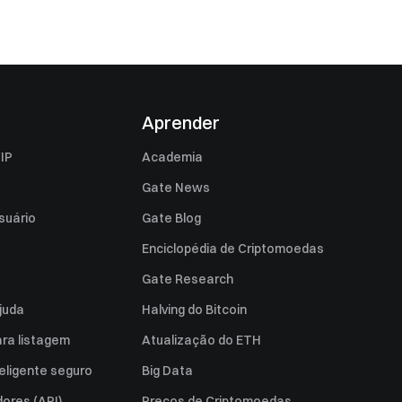
Aprender
IP
Academia
Gate News
suário
Gate Blog
Enciclopédia de Criptomoedas
Gate Research
juda
Halving do Bitcoin
ara listagem
Atualização do ETH
eligente seguro
Big Data
ores (API)
Preços de Criptomoedas