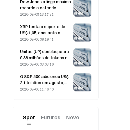
ativas atingirem a máxima
Dow Jones atinge máxima
dos últimos três meses
recorde e estende
sequência de cinco dias
2026-08-05 23:17:32
de alta nas negociações
overnight; investimentos
XRP testa o suporte de
em IA impulsionam
US$ 1,05, enquanto o
ganhos
Ethereum se mantém em
2026-08-06 09:29:41
US$ 1.908 em meio ao
baixo volume
Unitas (UP) desbloqueará
9,38 milhões de tokens no
valor de US$ 3,18 milhões
2026-08-06 03:03:16
em 13 de agosto
O S&P 500 adicionou US$
2,1 trilhões em agosto,
uma alta de 3,12%,
2026-08-06 11:46:40
enquanto o Bitcoin subiu
apenas 2%.
Spot
Futuros
Novo