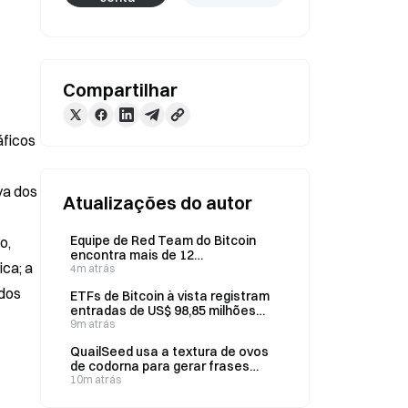
Compartilhar
ficos 
a dos 
Atualizações do autor
Equipe de Red Team do Bitcoin
, 
encontra mais de 12
ca; a 
vulnerabilidades ao analisar 150
4m atrás
repositórios usando IA, diz CEO
dos 
ETFs de Bitcoin à vista registram
entradas de US$ 98,85 milhões
pelo quinto dia consecutivo; IBIT,
9m atrás
da BlackRock, capta US$ 479
QuailSeed usa a textura de ovos
milhões
de codorna para gerar frases
mnemônicas BIP-39 de 24
10m atrás
palavras para Bitcoin