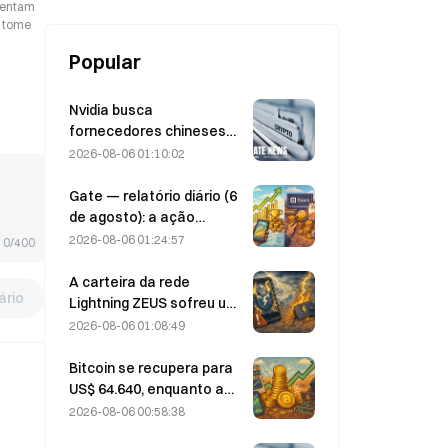
esentam
o tome
Popular
Nvidia busca
fornecedores chineses
de estações-base de IA
2026-08-06 01:10:02
para a implementação da
rede 6G
Gate — relatório diário (6
de agosto): a ação
preferencial STRC da
2026-08-06 01:24:57
0/400
Strategy se recupera com
força; a Block eleva sua
A carteira da rede
rio
previsão de resultados
Lightning ZEUS sofreu um
para todo o ano de 2026
ataque e está
2026-08-06 01:08:49
temporariamente fora do
ar; a equipe oficial afirma
Bitcoin se recupera para
que os fundos dos
US$ 64.640, enquanto a
usuários não foram
vulnerabilidade da
2026-08-06 00:58:38
perdidos.
Coldcard faz as carteiras