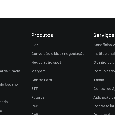
Produtos
Serviços
P2P
Benefícios V
Conversão e block negociação
Institucional
Negociação spot
Opinião do u
al da Oracle
Margem
Comunicado
Centro Earn
Taxas
do Usuário
ETF
Central de A
Futuros
Aplicação p
idade
CFD
Contrato int
es
Ações
Desenvolved