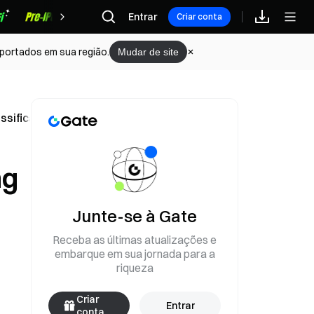
Recompensas
Entrar
Criar conta
portados em sua região.
Mudar de site
lassificação de ativos criptográficos dos EUA são dignas d
ng
Junte-se à Gate
Receba as últimas atualizações e
embarque em sua jornada para a
riqueza
Criar
Entrar
conta