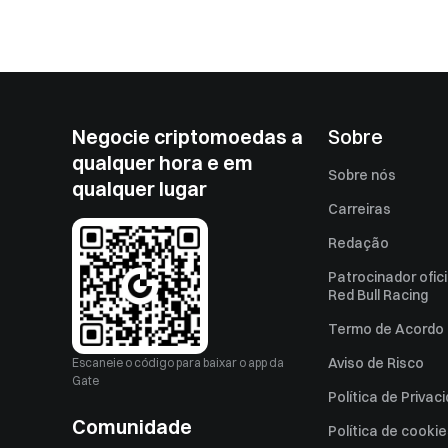
Negocie criptomoedas a
Sobre
qualquer hora e em
Sobre nós
qualquer lugar
Carreiras
Redação
Patrocinador ofici
Red Bull Racing
Termo de Acordo 
Aviso de Risco
Escaneie o código para baixar o app da
Gate
Política de Privac
Comunidade
Política de cooki