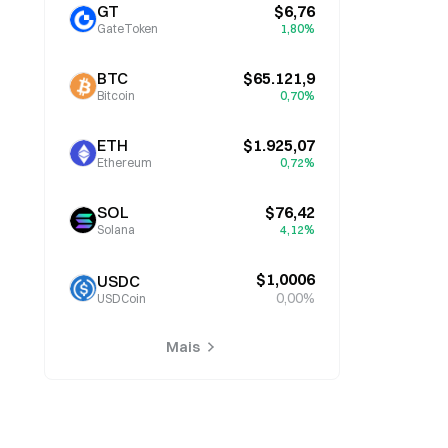
GT
$6,76
GateToken
1,80%
BTC
$65.121,9
Bitcoin
0,70%
ETH
$1.925,07
Ethereum
0,72%
SOL
$76,42
Solana
4,12%
$1,0006
USDC
0,00%
USDCoin
Mais