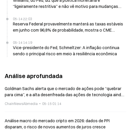
Williams, do Fed, diz que a política monetária é
“ligeiramente restritiva” e não vê motivo para mudanças
nas taxas
05-14 22:03
Reserva Federal provavelmente manterá as taxas estáveis
em junho com 96,8% de probabilidade, mostra o CME
FedWatch
05-14 14:19
Vice-presidente do Fed, Schmeltzer: A inflação continua
sendo o principal risco em meio à resiliência econômica
Análise aprofundada
Goldman Sachs alerta que o mercado de ações pode “quebrar
para cima”, e a alta desenfreada das ações de tecnologia ainda
não acabou
ChainNewsAbmedia
05-15 01:14
Análise macro do mercado cripto em 2026: dados de PPI
disparam, o risco de novos aumentos de juros cresce