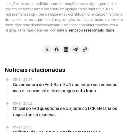
Isenção de responsabilidade: as informações nesta página podem ter
origem em fontes terceiras e servem apenas como referência. Não
representam as opiniões da Gate e não constituem orientação financeira,
de investimentos ou jurídica. A negociação de ativos virtuais envolve alto
risco. Não tome decisões baseando-se apenas nas informações desta
página. Para mais detalhes, consulte a
Isenção de responsabilidade
.
Notícias relacionadas
05-14 23:37
Governadora do Fed, Barr: EUA não estão em recessão,
mas o crescimento de empregos está fraco
05-14 23:02
Oficial do Fed questiona se o ajuste do LCR afetaria os
requisitos de reservas
05-14 22:35