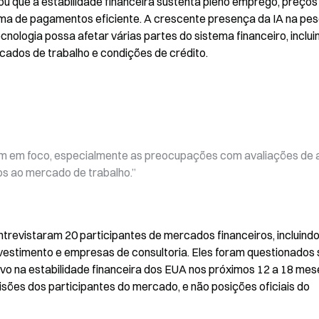
u que a estabilidade financeira sustenta pleno emprego, preços 
ma de pagamentos eficiente. A crescente presença da IA na pesq
ologia possa afetar várias partes do sistema financeiro, incluin
rcados de trabalho e condições de crédito.
am em foco, especialmente as preocupações com avaliações de a
cos ao mercado de trabalho.”
trevistaram 20 participantes de mercados financeiros, incluindo
nvestimento e empresas de consultoria. Eles foram questionados 
vo na estabilidade financeira dos EUA nos próximos 12 a 18 mese
isões dos participantes do mercado, e não posições oficiais do 