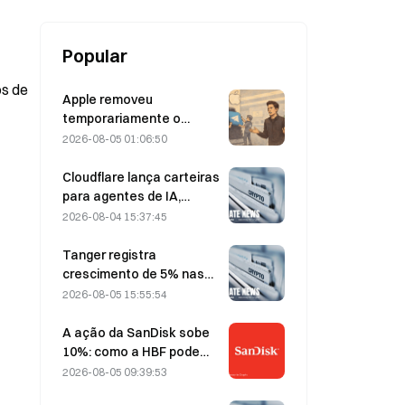
Popular
s de 
Apple removeu
temporariamente o
Telegram por causa de
2026-08-05 01:06:50
CSAM, e Durov rebateu
dizendo ter sido alvo de
Cloudflare lança carteiras
um “ataque de
para agentes de IA,
segurança”.
permitindo pagamentos
2026-08-04 15:37:45
autônomos de APIs em 4
de agosto
Tanger registra
crescimento de 5% nas
vendas, impulsionado pelo
2026-08-05 15:55:54
turismo relacionado à
Copa do Mundo entre
A ação da SanDisk sobe
junho e julho
10%: como a HBF pode
dar início a um novo ciclo
2026-08-05 09:39:53
de armazenamento para