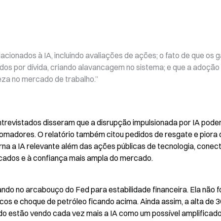
acionados à IA, incluindo avaliações de ações; o fato de que os g
dos por dívida, criando alavancagem no sistema; e que a adoção 
eza no mercado de trabalho.”
ntrevistados disseram que a disrupção impulsionada por IA poderi
tomadores. O relatório também citou pedidos de resgate e piora d
orna a IA relevante além das ações públicas de tecnologia, conec
cados e à confiança mais ampla do mercado.
ndo no arcabouço do Fed para estabilidade financeira. Ela não foi
icos e choque de petróleo ficando acima. Ainda assim, a alta de 
o estão vendo cada vez mais a IA como um possível amplificador