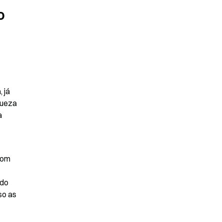
 
já 
ueza 
 
om 
do 
o as 