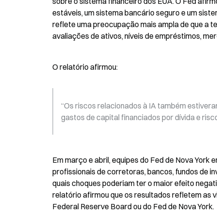
sobre o sistema financeiro dos EUA. O Fed afirmo
estáveis, um sistema bancário seguro e um siste
reflete uma preocupação mais ampla de que a tecn
avaliações de ativos, níveis de empréstimos, me
O relatório afirmou:
“Os riscos relacionados à IA também estiver
gastos de capital financiados por dívida e ris
Em março e abril, equipes do Fed de Nova York en
profissionais de corretoras, bancos, fundos de i
quais choques poderiam ter o maior efeito negati
relatório afirmou que os resultados refletem as v
Federal Reserve Board ou do Fed de Nova York.