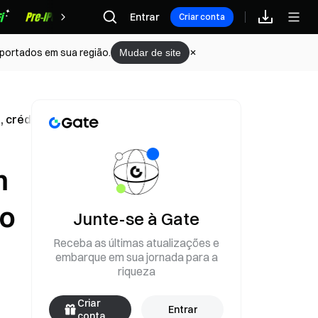
Recompensas
Entrar
Criar conta
portados em sua região.
Mudar de site
 crédito e empregos
m
to
Junte-se à Gate
Receba as últimas atualizações e
embarque em sua jornada para a
riqueza
Criar
Entrar
conta