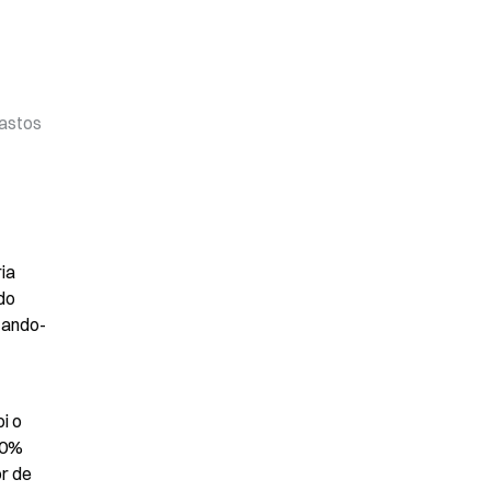
astos 
a 
o 
tando-
 o 
30% 
 de 