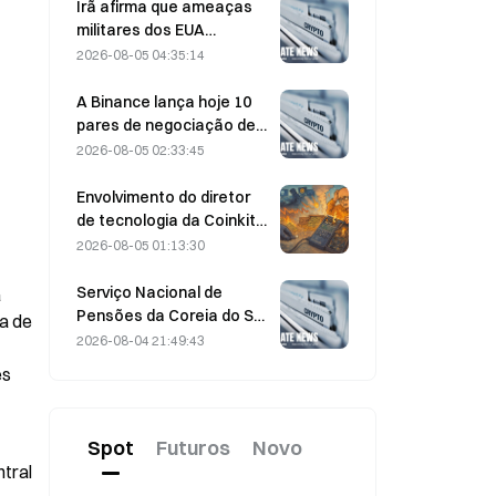
IA — e os resultados
Irã afirma que ameaças
financeiros podem validar
militares dos EUA
a tese de crescimento?
atrasam acordo com Omã
2026-08-05 04:35:14
sobre o Estreito de Ormuz
em 5 de agosto
A Binance lança hoje 10
pares de negociação de
bStocks às 20:00 (UTC+8),
2026-08-05 02:33:45
oferecendo taxa zero
para makers.
Envolvimento do diretor
de tecnologia da Coinkite
em incidente envolvendo
2026-08-05 01:13:30
uma vulnerabilidade da
Coldcard desencadeia
Serviço Nacional de
 
quatro ondas de ataques,
Pensões da Coreia do Sul
a de 
com perdas de US$ 114
migra para ações mais
2026-08-04 21:49:43
milhões
estáveis em 4 de agosto,
s 
em meio à volatilidade do
mercado
Spot
Futuros
Novo
tral 