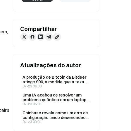
Compartilhar
em, 
Atualizações do autor
A produção de Bitcoin da Bitdeer
atinge 990, à medida que a taxa
de processamento na nuvem de
07-23 06:33
IA chega a US$ 76 milhões
Uma IA acabou de resolver um
problema quântico em um laptop
comum — algo que supostamente
07-23 05:31
exigiria um computador quântico
eira 
Coinbase revela como um erro de
configuração único desencadeou
uma interrupção de 50 minutos
07-23 03:31