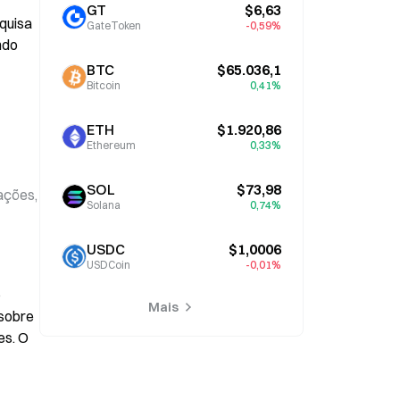
GT
$6,63
uisa 
GateToken
-0,59%
do 
BTC
$65.036,1
Bitcoin
0,41%
ETH
$1.920,86
Ethereum
0,33%
SOL
$73,98
ções, 
Solana
0,74%
USDC
$1,0006
USDCoin
-0,01%
 
Mais
sobre 
s. O 