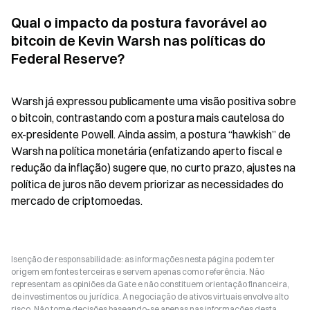
Qual o impacto da postura favorável ao 
bitcoin de Kevin Warsh nas políticas do 
Federal Reserve?
Warsh já expressou publicamente uma visão positiva sobre 
o bitcoin, contrastando com a postura mais cautelosa do 
ex-presidente Powell. Ainda assim, a postura “hawkish” de 
Warsh na política monetária (enfatizando aperto fiscal e 
redução da inflação) sugere que, no curto prazo, ajustes na 
política de juros não devem priorizar as necessidades do 
mercado de criptomoedas.
Isenção de responsabilidade: as informações nesta página podem ter
origem em fontes terceiras e servem apenas como referência. Não
representam as opiniões da Gate e não constituem orientação financeira,
de investimentos ou jurídica. A negociação de ativos virtuais envolve alto
risco. Não tome decisões baseando-se apenas nas informações desta