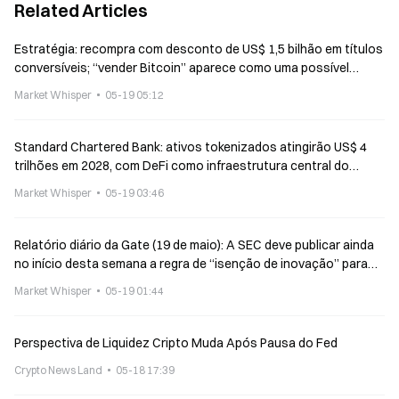
Related Articles
Estratégia: recompra com desconto de US$ 1,5 bilhão em títulos
conversíveis; “vender Bitcoin” aparece como uma possível
forma de captação
Market Whisper
05-19 05:12
Standard Chartered Bank: ativos tokenizados atingirão US$ 4
trilhões em 2028, com DeFi como infraestrutura central do
mundo de tokenização
Market Whisper
05-19 03:46
Relatório diário da Gate (19 de maio): A SEC deve publicar ainda
no início desta semana a regra de “isenção de inovação” para
ações tokenizadas; Echo Protocl sofre ataque de hackers
Market Whisper
05-19 01:44
Perspectiva de Liquidez Cripto Muda Após Pausa do Fed
Crypto News Land
05-18 17:39