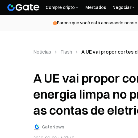
Compre cripto
Mercados
Negociar
Parece que você está acessando nosso s
Notícias
Flash
A UE vai propor cortes 
A UE vai propor co
energia limpa no 
as contas de eletr
GateNews