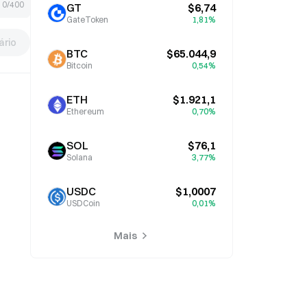
0/400
GT
$6,74
GateToken
1,81%
rio
BTC
$65.044,9
Bitcoin
0,54%
ETH
$1.921,1
Ethereum
0,70%
SOL
$76,1
Solana
3,77%
USDC
$1,0007
USDCoin
0,01%
Mais