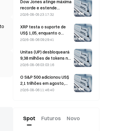
ativas atingirem a máxima
Dow Jones atinge máxima
dos últimos três meses
recorde e estende
sequência de cinco dias
2026-08-05 23:17:32
de alta nas negociações
to
overnight; investimentos
XRP testa o suporte de
em IA impulsionam
US$ 1,05, enquanto o
ganhos
Ethereum se mantém em
2026-08-06 09:29:41
US$ 1.908 em meio ao
baixo volume
Unitas (UP) desbloqueará
9,38 milhões de tokens no
valor de US$ 3,18 milhões
2026-08-06 03:03:16
em 13 de agosto
O S&P 500 adicionou US$
2,1 trilhões em agosto,
uma alta de 3,12%,
2026-08-06 11:46:40
enquanto o Bitcoin subiu
apenas 2%.
Spot
Futuros
Novo