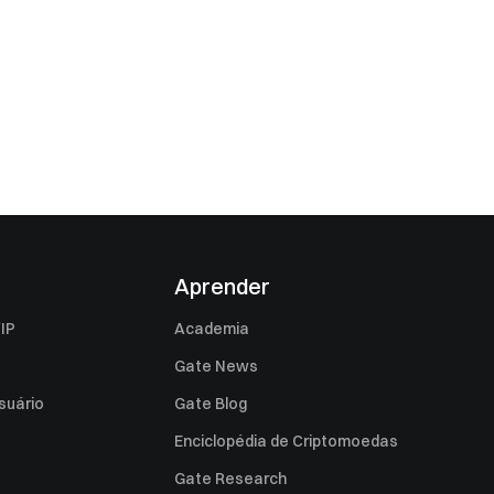
Aprender
IP
Academia
Gate News
suário
Gate Blog
Enciclopédia de Criptomoedas
Gate Research