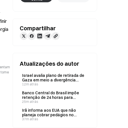
 
nir 
Compartilhar
rgia 
Atualizações do autor
esentam
o tome
Israel avalia plano de retirada de
Gaza em meio a divergência
interna sobre a ordem de
12m atrás
desarmamento
Banco Central do Brasil impõe
retenção de 24 horas para
transferências de criptomoedas
25m atrás
de US$ 10 mil ou mais
Irã informa aos EUA que não
planeja cobrar pedágios no
Estreito de Ormuz, diz o vice-
37m atrás
presidente Vance em 9 de agosto