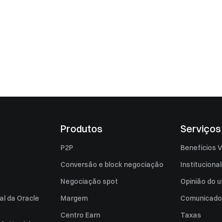
Produtos
Serviços
P2P
Benefícios V
Conversão e block negociação
Institucional
Negociação spot
Opinião do u
al da Oracle
Margem
Comunicado
Centro Earn
Taxas