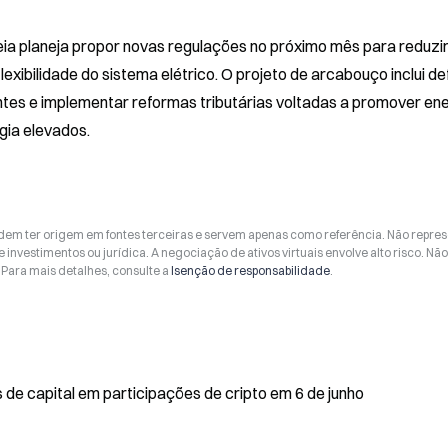
 planeja propor novas regulações no próximo mês para reduzir
xibilidade do sistema elétrico. O projeto de arcabouço inclui defi
tes e implementar reformas tributárias voltadas a promover ene
gia elevados.
odem ter origem em fontes terceiras e servem apenas como referência. Não repr
 investimentos ou jurídica. A negociação de ativos virtuais envolve alto risco. Nã
Para mais detalhes, consulte a
Isenção de responsabilidade
.
de capital em participações de cripto em 6 de junho