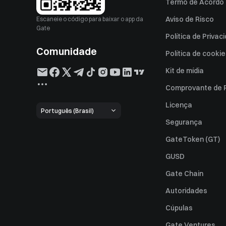
Termo de Acordo 
Aviso de Risco
Escaneie o código para baixar o app da
Gate
Política de Privac
Comunidade
Política de cooki
Kit de mídia
Comprovante de 
Licença
Português (Brasil)
Segurança
GateToken (GT)
GUSD
Gate Chain
Autoridades
Cúpulas
Gate Ventures