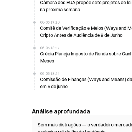
Câmara dos EUA propõe sete projetos de lei 
na próxima semana
06-05 17:20
Comitê de Verificação e Meios (Ways and Me
Cripto Antes de Audiência de 9 de Junho
06-05 13:27
Grécia Planeja Imposto de Renda sobre Gan
Meses
06-05 13:24
Comissão de Finanças (Ways and Means) da Câ
em 5 de junho
Análise aprofundada
Sem mais distrações — o verdadeiro mercado d
explosivo rali de fim de tendência