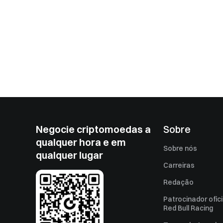
Negocie criptomoedas a
Sobre
qualquer hora e em
Sobre nós
qualquer lugar
Carreiras
Redação
Patrocinador ofici
Red Bull Racing