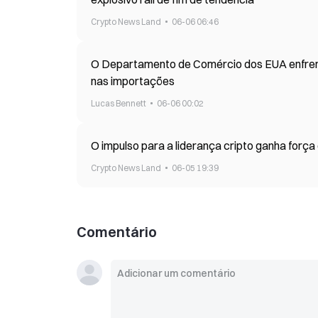
Crypto News Land
06-06 06:46
O Departamento de Comércio dos EUA enfrenta
nas importações
Lucas Bennett
06-06 00:02
O impulso para a liderança cripto ganha forç
Crypto News Land
06-05 19:39
Comentário