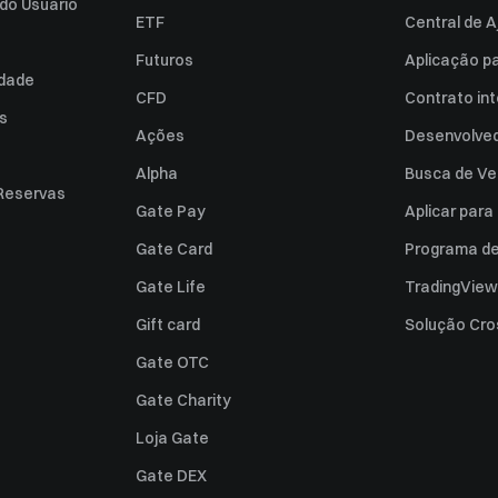
do Usuário
ETF
Central de A
Futuros
Aplicação p
idade
CFD
Contrato int
es
Ações
Desenvolved
Alpha
Busca de Ve
Reservas
Gate Pay
Aplicar par
Gate Card
Programa de 
Gate Life
TradingView
Gift card
Solução Cro
Gate OTC
Gate Charity
Loja Gate
Gate DEX