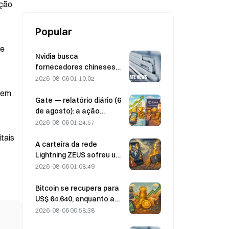
ação
Popular
re
Nvidia busca
fornecedores chineses
de estações-base de IA
2026-08-06 01:10:02
para a implementação da
 em
rede 6G
Gate — relatório diário (6
de agosto): a ação
preferencial STRC da
2026-08-06 01:24:57
Strategy se recupera com
tais
força; a Block eleva sua
A carteira da rede
previsão de resultados
Lightning ZEUS sofreu um
para todo o ano de 2026
ataque e está
2026-08-06 01:08:49
temporariamente fora do
ar; a equipe oficial afirma
Bitcoin se recupera para
que os fundos dos
US$ 64.640, enquanto a
usuários não foram
vulnerabilidade da
2026-08-06 00:58:38
perdidos.
Coldcard faz as carteiras