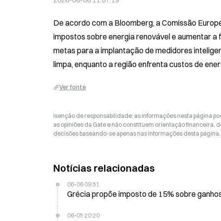
2026-06-06 11:07:19
De acordo com a Bloomberg, a Comissão Europeia
impostos sobre energia renovável e aumentar a fle
metas para a implantação de medidores inteligen
limpa, enquanto a região enfrenta custos de ener
Ver fonte
Isenção de responsabilidade: as informações nesta página p
as opiniões da Gate e não constituem orientação financeira, de
decisões baseando-se apenas nas informações desta página. 
Notícias relacionadas
06-06 09:51
Grécia propõe imposto de 15% sobre ganhos 
06-05 20:20