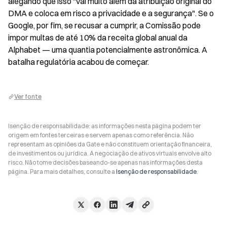
alegando que isso "vai muito além da atribuição original do 
DMA e coloca em risco a privacidade e a segurança". Se o 
Google, por fim, se recusar a cumprir, a Comissão pode 
impor multas de até 10% da receita global anual da 
Alphabet — uma quantia potencialmente astronômica. A 
batalha regulatória acabou de começar.
Ver fonte
Isenção de responsabilidade: as informações nesta página podem ter
origem em fontes terceiras e servem apenas como referência. Não
representam as opiniões da Gate e não constituem orientação financeira,
de investimentos ou jurídica. A negociação de ativos virtuais envolve alto
risco. Não tome decisões baseando-se apenas nas informações desta
página. Para mais detalhes, consulte a
Isenção de responsabilidade
.