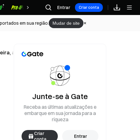
Recompensas
Entrar
Criar conta
portados em sua região.
Mudar de site
feira, a Maior em Quase Três Meses
Junte-se à Gate
Receba as últimas atualizações e
embarque em sua jornada para a
riqueza
Criar
Entrar
conta