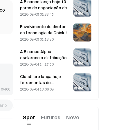
em 5 de agosto
A Binance lança hoje 10
pares de negociação de
ico
bStocks às 20:00 (UTC+8),
2026-08-05 02:33:45
oferecendo taxa zero
para makers.
Envolvimento do diretor
de tecnologia da Coinkite
em incidente envolvendo
2026-08-05 01:13:30
uma vulnerabilidade da
Coldcard desencadeia
A Binance Alpha
quatro ondas de ataques,
esclarece a distribuição
com perdas de US$ 114
de recompensas da
2026-08-04 14:27:50
milhões
MarsCoin: elas são
enviadas
Cloudflare lança hoje
automaticamente aos
ferramentas de
detentores de carteiras,
identidade e carteiras
2026-08-04 13:06:08
0/400
enquanto os usuários de
para agentes de IA
CEX recebem SPCXB com
rio
base em um saldo médio
mensal mínimo de 10.000.
Spot
Futuros
Novo