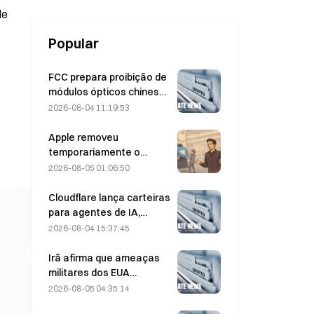
de
Popular
FCC prepara proibição de
módulos ópticos chineses
para data centers;
2026-08-04 11:19:53
participação de mercado
da Xinyuan sofre impacto
Apple removeu
de 27%
temporariamente o
Telegram por causa de
2026-08-05 01:06:50
CSAM, e Durov rebateu
dizendo ter sido alvo de
Cloudflare lança carteiras
um “ataque de
para agentes de IA,
segurança”.
permitindo pagamentos
2026-08-04 15:37:45
autônomos de APIs em 4
de agosto
Irã afirma que ameaças
militares dos EUA
atrasam acordo com Omã
2026-08-05 04:35:14
sobre o Estreito de Ormuz