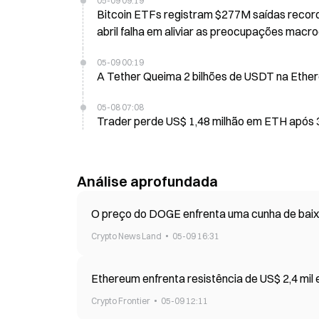
05-09 09:19
Bitcoin ETFs registram $277M saídas recor
abril falha em aliviar as preocupações mac
05-09 00:19
A Tether Queima 2 bilhões de USDT na Ethere
05-08 07:08
Trader perde US$ 1,48 milhão em ETH após 3
Análise aprofundada
O preço do DOGE enfrenta uma cunha de bai
Crypto News Land
05-09 16:31
Ethereum enfrenta resistência de US$ 2,4 mil 
Crypto Frontier
05-09 12:11