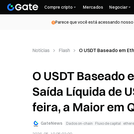
Compre cripto
Mercados
Negociar
Parece que você está acessando nosso s
Notícias
Flash
O USDT Baseado em Ethe
O USDT Baseado e
Saída Líquida de U
feira, a Maior em
GateNews
Dados on-chain
Fluxo de capital
ether