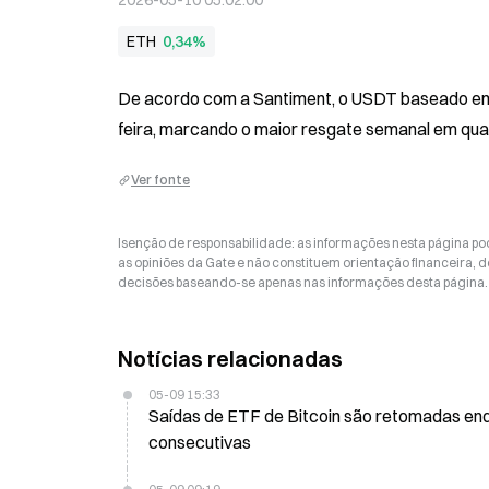
2026-05-10 05:02:00
ETH
0,34%
De acordo com a Santiment, o USDT baseado em E
feira, marcando o maior resgate semanal em qua
Ver fonte
Isenção de responsabilidade: as informações nesta página p
as opiniões da Gate e não constituem orientação financeira, de
decisões baseando-se apenas nas informações desta página. 
Notícias relacionadas
05-09 15:33
Saídas de ETF de Bitcoin são retomadas enquanto o BTC cai
consecutivas