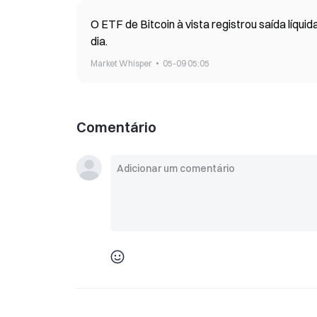
O ETF de Bitcoin à vista registrou saída líqu
dia.
Market Whisper
05-09 05:05
Comentário