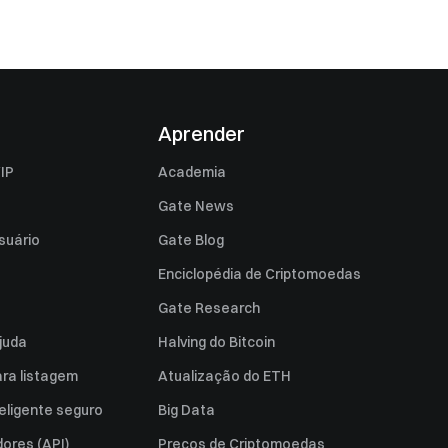
Aprender
IP
Academia
Gate News
suário
Gate Blog
Enciclopédia de Criptomoedas
Gate Research
juda
Halving do Bitcoin
ara listagem
Atualização do ETH
eligente seguro
Big Data
ores (API)
Preços de Criptomoedas