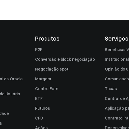
Produtos
Serviços
P2P
Benefícios V
Conversão e block negociação
Institucional
Negociação spot
Opinião do u
al da Oracle
Margem
Comunicado
Centro Earn
Taxas
do Usuário
ETF
Central de A
Futuros
Aplicação p
idade
CFD
Contrato int
es
Ações
Desenvolved