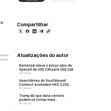
ta-
Compartilhar
Atualizações do autor
esentam
o tome
Bernstein eleva o preço-alvo da
SpaceX de US$ 239 para US$ 248
4m atrás
Investidores do Southbound
Connect acumulam HKD 2,225
bilhões em MINIMAX-W em um
5m atrás
único dia; total de dois dias supera
Trump diz que data centers
HKD 4,9 bilhões
podem se tornar mais
importantes que o petróleo
6m atrás