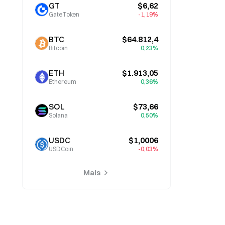
GT
$6,62
GateToken
-1,19%
BTC
$64.812,4
Bitcoin
0,23%
ETH
$1.913,05
Ethereum
0,36%
SOL
$73,66
Solana
0,50%
USDC
$1,0006
USDCoin
-0,03%
Mais