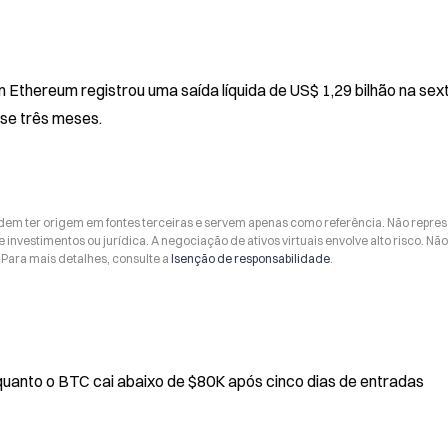
thereum registrou uma saída líquida de US$ 1,29 bilhão na sex
se três meses.
odem ter origem em fontes terceiras e servem apenas como referência. Não repr
 investimentos ou jurídica. A negociação de ativos virtuais envolve alto risco. Nã
Para mais detalhes, consulte a
Isenção de responsabilidade
.
 abaixo de $80K após cinco dias de entradas