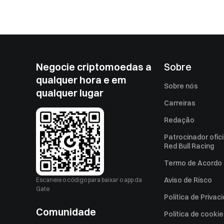
Negocie criptomoedas a
Sobre
qualquer hora e em
Sobre nós
qualquer lugar
Carreiras
Redação
Patrocinador ofici
Red Bull Racing
Termo de Acordo 
Aviso de Risco
Escaneie o código para baixar o app da
Gate
Política de Privac
Comunidade
Política de cooki