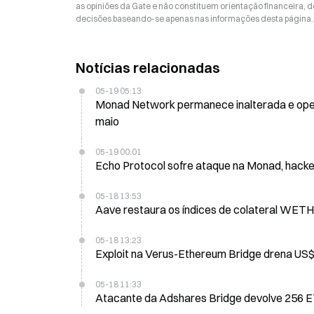
as opiniões da Gate e não constituem orientação financeira, de
decisões baseando-se apenas nas informações desta página. 
Notícias relacionadas
05-19 05:13
Monad Network permanece inalterada e operacio
maio
05-19 00:01
Echo Protocol sofre ataque na Monad, hacke
05-18 13:53
Aave restaura os índices de colateral WETH
05-18 13:23
Exploit na Verus-Ethereum Bridge drena US$ 
05-18 11:33
Atacante da Adshares Bridge devolve 256 E