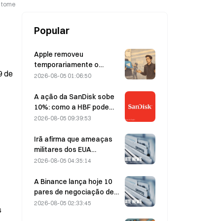
o tome
Popular
Apple removeu
temporariamente o
Telegram por causa de
2026-08-05 01:06:50
CSAM, e Durov rebateu
dizendo ter sido alvo de
A ação da SanDisk sobe
um “ataque de
10%: como a HBF pode
segurança”.
dar início a um novo ciclo
2026-08-05 09:39:53
de armazenamento para
IA — e os resultados
Irã afirma que ameaças
financeiros podem validar
militares dos EUA
a tese de crescimento?
atrasam acordo com Omã
2026-08-05 04:35:14
sobre o Estreito de Ormuz
em 5 de agosto
A Binance lança hoje 10
pares de negociação de
bStocks às 20:00 (UTC+8),
2026-08-05 02:33:45
s
oferecendo taxa zero