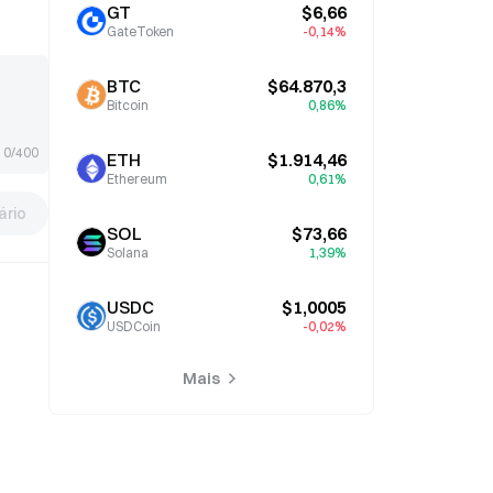
GT
$6,66
GateToken
-0,14%
BTC
$64.870,3
Bitcoin
0,86%
0/400
ETH
$1.914,46
Ethereum
0,61%
rio
SOL
$73,66
Solana
1,39%
USDC
$1,0005
USDCoin
-0,02%
Mais