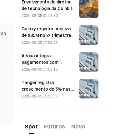
para makers.
Envolvimento do diretor
de tecnologia da Coinkite
em incidente envolvendo
2026-08-05 01:13:30
uma vulnerabilidade da
Coldcard desencadeia
Galaxy registra prejuízo
ndo
quatro ondas de ataques,
de $85M no 2º trimestre
com perdas de US$ 114
de 2026; receita fica US$
2026-08-05 17:52:57
milhões
300 milhões abaixo do
esperado, ação cai 7,23%
A Visa integra
pagamentos com
stablecoins à Visa Direct
2026-08-05 17:03:15
por meio de uma parceria
com a Zero Hash
Tanger registra
crescimento de 5% nas
vendas, impulsionado pelo
2026-08-05 15:55:54
turismo relacionado à
Copa do Mundo entre
junho e julho
Spot
Futuros
Novo