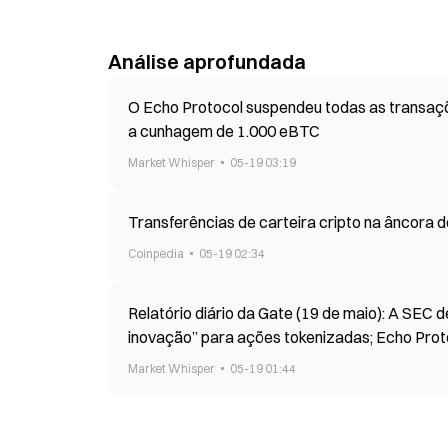
Análise aprofundada
O Echo Protocol suspendeu todas as transaçõe
a cunhagem de 1.000 eBTC
Market Whisper
05-19 03:19
Transferências de carteira cripto na âncora d
Coinpedia
05-19 02:34
Relatório diário da Gate (19 de maio): A SEC d
inovação” para ações tokenizadas; Echo Prot
Market Whisper
05-19 01:44