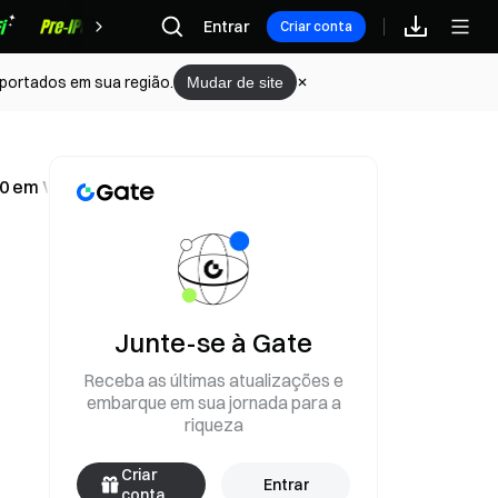
Recompensas
Entrar
Criar conta
portados em sua região.
Mudar de site
700 em WBTC na segunda-feira
Junte-se à Gate
Receba as últimas atualizações e
embarque em sua jornada para a
riqueza
Criar
Entrar
conta