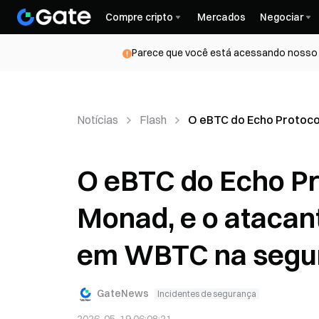
Compre cripto
Mercados
Negociar
Parece que você está acessando nosso s
Notícias
Flash
O eBTC do Echo Protoco
O eBTC do Echo Pr
Monad, e o atacan
em WBTC na segun
GateNews
Incidentes de segurança