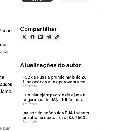
Compartilhar
Monad, 
 
dor 
Cash.
Atualizações do autor
e 
FSB da Rússia prende mais de 20
funcionários que operavam uma
ausou 
exchange de criptoativos não
4m atrás
Llama.
registrada; fundos apreendidos
EUA planejam pacote de ajuda à
eram desviados para a Ucrânia
segurança de US$ 1 bilhão para a
Colômbia
4m atrás
Índices de ações dos EUA fecham
em alta na sexta-feira; S&P 500
atinge recorde, SpaceX dispara
6m atrás
15,8%
esentam