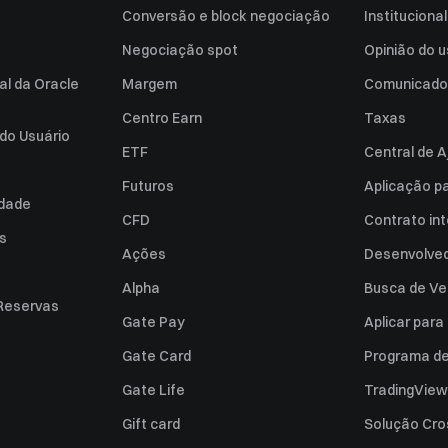
Conversão e block negociação
Institucional
Negociação spot
Opinião do u
al da Oracle
Margem
Comunicado
Centro Earn
Taxas
do Usuário
ETF
Central de A
Futuros
Aplicação p
idade
CFD
Contrato int
es
Ações
Desenvolved
Alpha
Busca de Ve
Reservas
Gate Pay
Aplicar par
Gate Card
Programa de 
Gate Life
TradingView
Gift card
Solução Cro