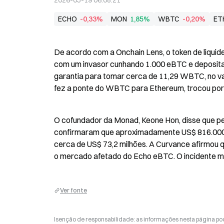
2026-05-19 06:08:21
ECHO
-0,33%
MON
1,85%
WBTC
-0,20%
ET
De acordo com a Onchain Lens, o token de liquid
com um invasor cunhando 1.000 eBTC e deposit
garantia para tomar cerca de 11,29 WBTC, no va
fez a ponte do WBTC para Ethereum, trocou por 
O cofundador da Monad, Keone Hon, disse que pe
confirmaram que aproximadamente US$ 816.000 
cerca de US$ 73,2 milhões. A Curvance afirmou 
o mercado afetado do Echo eBTC. O incidente m
Ver fonte
Isenção de responsabilidade: as informações nesta página p