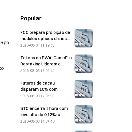
de 202.000
Popular
FCC prepara proibição de
módulos ópticos chineses
25 pb
para data centers;
2026-08-04 11:19:53
participação de mercado
da Xinyuan sofre impacto
Tokens de RWA, GameFi e
de 27%
Restaking Lideram o
to
Desempenho do Mercado
2026-08-03 17:05:42
em Jul.
Futuros de cacau
disparam 10% com
preocupações sobre a
2026-08-03 17:05:23
Oferta, chegando perto
de US$ 6.000 por tonelada
BTC encerra 1 hora com
leve alta de 0,12%: a
melhora nas tensões
2026-08-03 14:07:46
geopolíticas e o