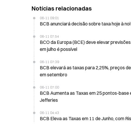
Notícias relacionadas
06-11 09:01
BCB anunciará decisão sobre taxa hoje à n
06-11 07:54
BCO da Europa (BCE) deve elevar previsões de
em julho é possível
06-11 07:39
BCB elevará as taxas para 2,25%, preços 
em setembro
06-11 07:00
BCB Aumenta as Taxas em 25 pontos-base es
Jefferies
06-11 04:43
BCB Eleva as Taxas em 11 de Junho, com Ri