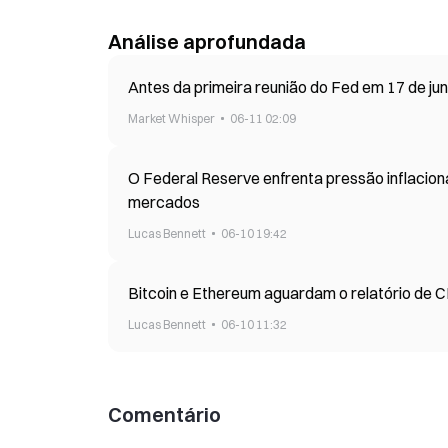
Análise aprofundada
Antes da primeira reunião do Fed em 17 de ju
Market Whisper
06-11 02:09
O Federal Reserve enfrenta pressão inflacioná
mercados
Lucas Bennett
06-10 19:42
Bitcoin e Ethereum aguardam o relatório de C
Lucas Bennett
06-10 11:32
Comentário