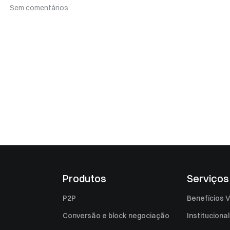
Sem comentários
Produtos
Serviços
P2P
Benefícios V
Conversão e block negociação
Institucional