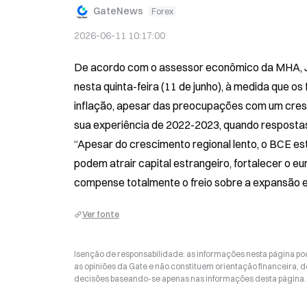
GateNews
Forex
2026-06-11 10:17:00
De acordo com o assessor econômico da MHA, Joe
nesta quinta-feira (11 de junho), à medida que os
inflação, apesar das preocupações com um cres
sua experiência de 2022-2023, quando respostas
“Apesar do crescimento regional lento, o BCE est
podem atrair capital estrangeiro, fortalecer o eu
compense totalmente o freio sobre a expansão 
Ver fonte
Isenção de responsabilidade: as informações nesta página p
as opiniões da Gate e não constituem orientação financeira, de
decisões baseando-se apenas nas informações desta página. 