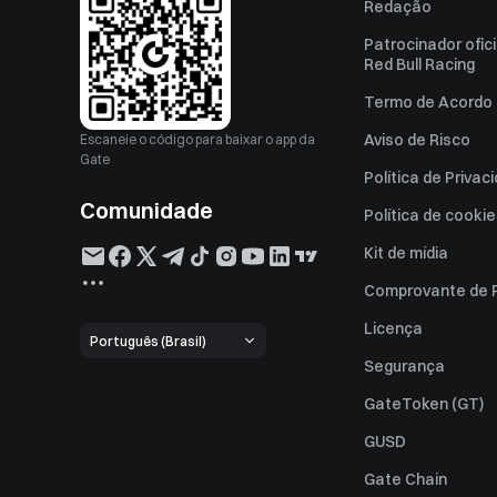
Redação
Patrocinador ofici
Red Bull Racing
Termo de Acordo 
Aviso de Risco
Escaneie o código para baixar o app da
Gate
Política de Privac
Comunidade
Política de cooki
Kit de mídia
Comprovante de 
Licença
Português (Brasil)
Segurança
GateToken (GT)
GUSD
Gate Chain