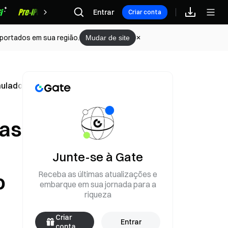
Recompensas
Entrar
Criar conta
portados em sua região.
Mudar de site
ladores de Política Enfrentam a Lição da Inflação de 10%
 as
Junte-se à Gate
Receba as últimas atualizações e
o
embarque em sua jornada para a
riqueza
Criar
Entrar
conta