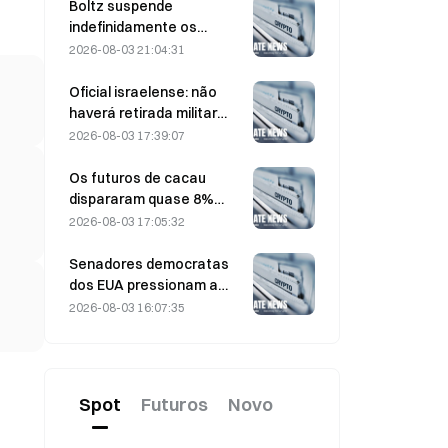
alinhamento do
Boltz suspende
sentimento macro
indefinidamente os
impulsionam um repique
serviços de bridge do
2026-08-03 21:04:31
de curto prazo
Bitcoin após ataques
assistidos por IA
Oficial israelense: não
haverá retirada militar
antes que o Hamas
2026-08-03 17:39:07
desarme
Os futuros de cacau
dispararam quase 8%
intradiário na última
2026-08-03 17:05:32
sexta-feira,
surpreendendo os
Senadores democratas
participantes do mercado
dos EUA pressionam a
CFTC a restringir produtos
2026-08-03 16:07:35
de apostas sobre
incêndios florestais
durante a temporada
recorde de queimadas
Spot
Futuros
Novo