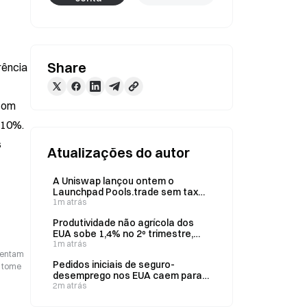
Share
ência 
com 
10%. 
 
Atualizações do autor
A Uniswap lançou ontem o
Launchpad Pools.trade sem taxas
na Robinhood Chain.
1m atrás
Produtividade não agrícola dos
EUA sobe 1,4% no 2º trimestre,
superando a previsão de 0,3%
1m atrás
esentam
Pedidos iniciais de seguro-
o tome
desemprego nos EUA caem para
199.000 na semana encerrada em
2m atrás
1º de agosto, abaixo da previsão