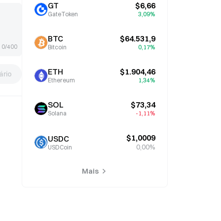
GT
$6,66
GateToken
3,09%
BTC
$64.531,9
0/400
Bitcoin
0,17%
ETH
$1.904,46
rio
Ethereum
1,34%
SOL
$73,34
Solana
-1,11%
$1,0009
USDC
0,00%
USDCoin
Mais