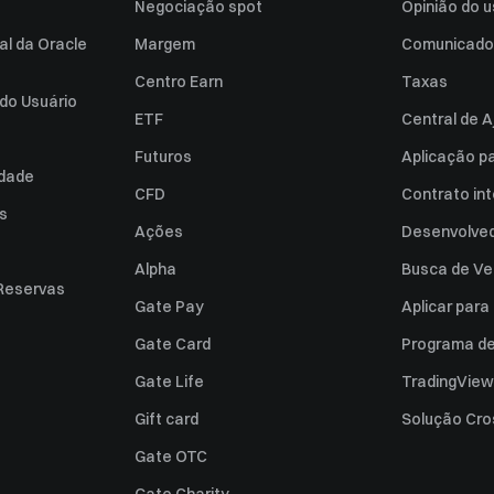
Negociação spot
Opinião do u
al da Oracle
Margem
Comunicado
Centro Earn
Taxas
do Usuário
ETF
Central de A
Futuros
Aplicação p
idade
CFD
Contrato int
es
Ações
Desenvolved
Alpha
Busca de Ve
Reservas
Gate Pay
Aplicar par
Gate Card
Programa de 
Gate Life
TradingView
Gift card
Solução Cro
Gate OTC