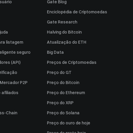
suário
Gate Blog
Enciclopédia de Criptomoedas
Gate Research
juda
Halving do Bitcoin
ara listagem
Atualização do ETH
eligente seguro
Big Data
ores (API)
Preços de Criptomoedas
rificação
Preço do GT
a Mercador P2P
Preço do Bitcoin
afiliados
Preço do Ethereum
Preço do XRP
ss-Chain
Preço do Solana
Preço do ouro de hoje