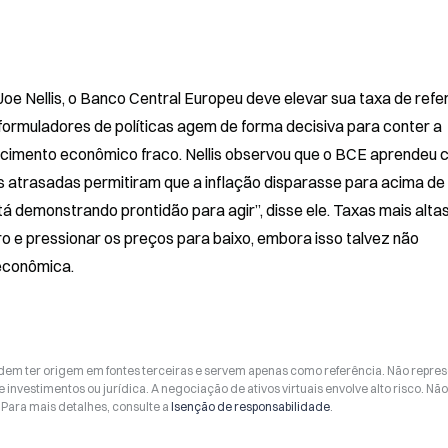
 Nellis, o Banco Central Europeu deve elevar sua taxa de refer
 formuladores de políticas agem de forma decisiva para conter a 
cimento econômico fraco. Nellis observou que o BCE aprendeu 
 atrasadas permitiram que a inflação disparasse para acima de 
á demonstrando prontidão para agir”, disse ele. Taxas mais altas
ro e pressionar os preços para baixo, embora isso talvez não 
econômica.
odem ter origem em fontes terceiras e servem apenas como referência. Não repr
 investimentos ou jurídica. A negociação de ativos virtuais envolve alto risco. Nã
Para mais detalhes, consulte a
Isenção de responsabilidade
.