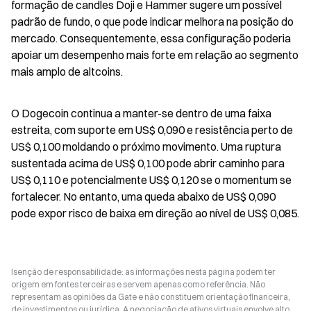
formação de candles Doji e Hammer sugere um possível 
padrão de fundo, o que pode indicar melhora na posição do 
mercado. Consequentemente, essa configuração poderia 
apoiar um desempenho mais forte em relação ao segmento 
mais amplo de altcoins.
O Dogecoin continua a manter-se dentro de uma faixa 
estreita, com suporte em US$ 0,090 e resistência perto de 
US$ 0,100 moldando o próximo movimento. Uma ruptura 
sustentada acima de US$ 0,100 pode abrir caminho para 
US$ 0,110 e potencialmente US$ 0,120 se o momentum se 
fortalecer. No entanto, uma queda abaixo de US$ 0,090 
pode expor risco de baixa em direção ao nível de US$ 0,085.
Isenção de responsabilidade: as informações nesta página podem ter
origem em fontes terceiras e servem apenas como referência. Não
representam as opiniões da Gate e não constituem orientação financeira,
de investimentos ou jurídica. A negociação de ativos virtuais envolve alto