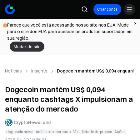
Criar conta
Parece que você está acessando nosso site nos EUA. Mude
para o site dos EUA para acessar os produtos suportados em
sua região.
Mudar de site
Notícias
Insights
Dogecoin mantém US$ 0,094 enquanto 
Dogecoin mantém US$ 0,094
enquanto cashtags X impulsionam a
atenção do mercado
CryptoNewsLand
dogecoin news
Análise de mercado
Volatilidade de preços
Ações
2026-04-19 19:36:21