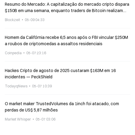
Resumo do Mercado: A capitalização do mercado cripto dispara
$150B em uma semana, enquanto traders de Bitcoin realizam
lucros e os rendimentos atingem 5%
Blockzeit
05-09 04:33
Homem da Califórnia recebe 6,5 anos após o FBI vincular $250M
a roubos de criptomoedas a assaltos residenciais
Coinpedia
05-07 23:16
Hackes Cripto de agosto de 2025 custaram $163M em 16
incidentes — PeckShield
TodayqNews
05-07 10:39
O market maker TrustedVolumes da 1inch foi atacado, com
perdas de US$ 5,87 milhões
Market Whisper
05-07 03:06