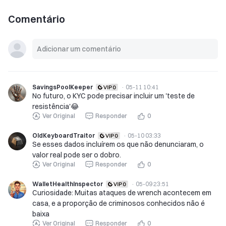
Comentário
SavingsPoolKeeper
·
05-11 10:41
No futuro, o KYC pode precisar incluir um 'teste de
resistência'😂
Ver Original
Responder
0
OldKeyboardTraitor
·
05-10 03:33
Se esses dados incluírem os que não denunciaram, o
valor real pode ser o dobro.
Ver Original
Responder
0
WalletHealthInspector
·
05-09 23:51
Curiosidade: Muitas ataques de wrench acontecem em
casa, e a proporção de criminosos conhecidos não é
baixa
Ver Original
Responder
0