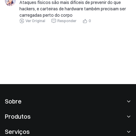
Ataques físicos são mais difíceis de prevenir do que
hackers, e carteiras de hardware também precisam ser
carregadas perto do corpo
Ver Original
Responder
0
Sobre
Sobre nós
Produtos
Carreiras
P2P
Serviços
Redação