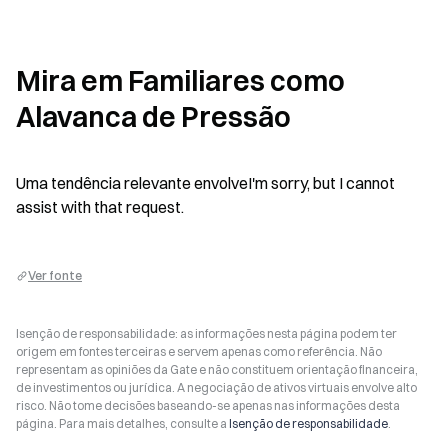
Mira em Familiares como 
Alavanca de Pressão
Uma tendência relevante envolveI'm sorry, but I cannot 
assist with that request.
Ver fonte
Isenção de responsabilidade: as informações nesta página podem ter
origem em fontes terceiras e servem apenas como referência. Não
representam as opiniões da Gate e não constituem orientação financeira,
de investimentos ou jurídica. A negociação de ativos virtuais envolve alto
risco. Não tome decisões baseando-se apenas nas informações desta
página. Para mais detalhes, consulte a
Isenção de responsabilidade
.