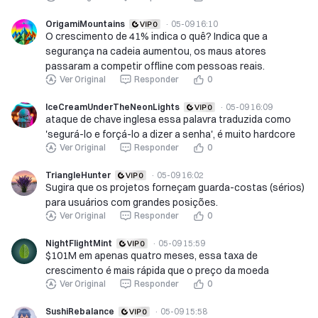
OrigamiMountains
·
05-09 16:10
O crescimento de 41% indica o quê? Indica que a
segurança na cadeia aumentou, os maus atores
passaram a competir offline com pessoas reais.
Ver Original
Responder
0
IceCreamUnderTheNeonLights
·
05-09 16:09
ataque de chave inglesa essa palavra traduzida como
'segurá-lo e forçá-lo a dizer a senha', é muito hardcore
Ver Original
Responder
0
TriangleHunter
·
05-09 16:02
Sugira que os projetos forneçam guarda-costas (sérios)
para usuários com grandes posições.
Ver Original
Responder
0
NightFlightMint
·
05-09 15:59
$101M em apenas quatro meses, essa taxa de
crescimento é mais rápida que o preço da moeda
Ver Original
Responder
0
SushiRebalance
·
05-09 15:58