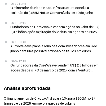
06-10 11:45
O minerador de Bitcoin Keel Infrastructure conclui a
emissão de $458M Notas Conversíveis em 10 de junho
06-10 02:19
Fundadores da CoreWeave vendem ações no valor de US$
2,3 bilhões após expiração do lockup em agosto de 2025,
CRWV cai 0,5%
06-10 00:43
A CoreWeave planeja reuniões com investidores em 9 de
junho para uma possível emissão de títulos em euros
06-09 17:13
Os fundadores da CoreWeave vendem US$ 2,3 bilhões em
ações desde o IPO de março de 2025, com a Venturo
desfazendo US$ 1,1 bilhão após o fim do período de lock-
up
Análise aprofundada
O financiamento de Crypto-AI dispara 10x para $600M no 2º
trimestre de 2026, em meio a quedas de tokens