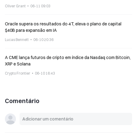
Oliver Grant
06-11 09:03
Oracle supera os resultados do 4T, eleva o plano de capital
$40B para expansão em IA
Lucas Bennett
06-10 20:36
A CME lança futuros de cripto em índice da Nasdaq com Bitcoin,
XRP e Solana
Crypto Frontier
06-10 16:43
Comentário