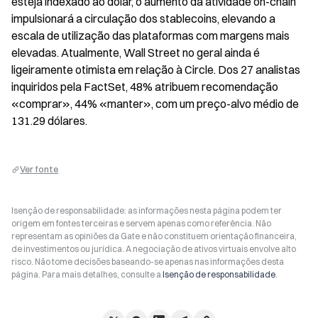
esteja indexado ao dólar, o aumento da atividade on-chain 
impulsionará a circulação dos stablecoins, elevando a 
escala de utilização das plataformas com margens mais 
elevadas. Atualmente, Wall Street no geral ainda é 
ligeiramente otimista em relação à Circle. Dos 27 analistas 
inquiridos pela FactSet, 48% atribuem recomendação 
«comprar», 44% «manter», com um preço-alvo médio de 
131.29 dólares.
Ver fonte
Isenção de responsabilidade: as informações nesta página podem ter
origem em fontes terceiras e servem apenas como referência. Não
representam as opiniões da Gate e não constituem orientação financeira,
de investimentos ou jurídica. A negociação de ativos virtuais envolve alto
risco. Não tome decisões baseando-se apenas nas informações desta
página. Para mais detalhes, consulte a
Isenção de responsabilidade
.