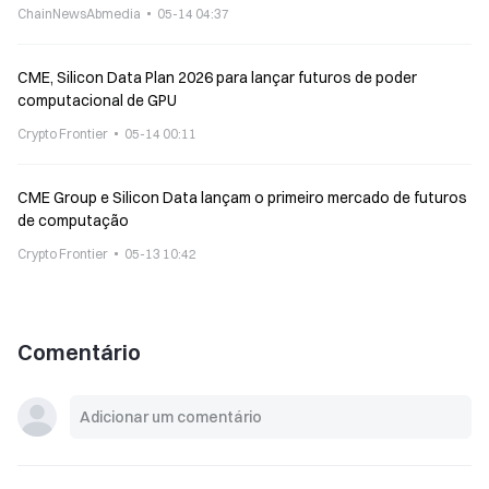
para stablecoins começam a ser solicitadas até o fim do ano
ChainNewsAbmedia
05-14 04:37
CME, Silicon Data Plan 2026 para lançar futuros de poder
computacional de GPU
Crypto Frontier
05-14 00:11
CME Group e Silicon Data lançam o primeiro mercado de futuros
de computação
Crypto Frontier
05-13 10:42
Comentário