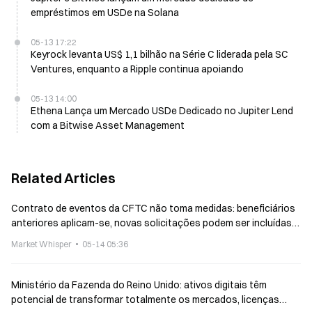
empréstimos em USDe na Solana
05-13 17:22
Keyrock levanta US$ 1,1 bilhão na Série C liderada pela SC
Ventures, enquanto a Ripple continua apoiando
05-13 14:00
Ethena Lança um Mercado USDe Dedicado no Jupiter Lend
com a Bitwise Asset Management
Related Articles
Contrato de eventos da CFTC não toma medidas: beneficiários
anteriores aplicam-se, novas solicitações podem ser incluídas
no apêndice
Market Whisper
05-14 05:36
Ministério da Fazenda do Reino Unido: ativos digitais têm
potencial de transformar totalmente os mercados, licenças