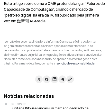
Este artigo sobre como o CME pretende lançar “Futuros de 
Capacidade de Computação”, criando o mercado de 
“petróleo digital” na era da IA, foi publicado pela primeira 
vez em 鏈新聞 ABMedia.
Isenção de responsabilidade: as informações nesta página podem ter
origem em fontes terceiras e servem apenas como referência. Não
representam as opiniões da Gate e não constituem orientação financeira,
de investimentos ou jurídica. A negociação de ativos virtuais envolve alto
risco. Não tome decisões baseando-se apenas nas informações desta
página. Para mais detalhes, consulte a
Isenção de responsabilidade
.
Notícias relacionadas
05-13 22:01
Jupiter e Bitwise lançam um mercado dedicado de