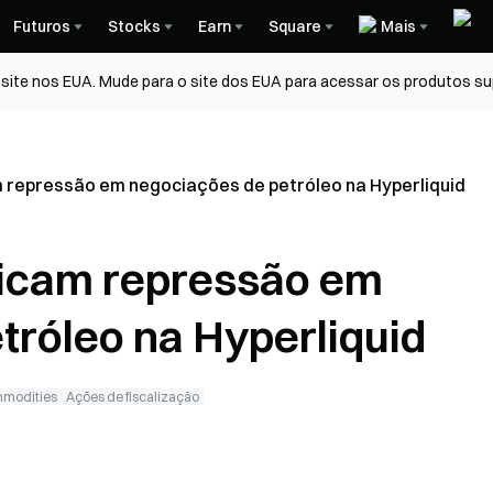
Futuros
Stocks
Earn
Square
Mais
ite nos EUA. Mude para o site dos EUA para acessar os produtos su
m repressão em negociações de petróleo na Hyperliquid
ficam repressão em
tróleo na Hyperliquid
modities
Ações de fiscalização