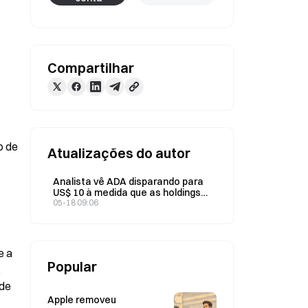
Compartilhar
 de 
Atualizações do autor
Analista vê ADA disparando para
US$ 10 à medida que as holdings
de baleias da Cardano aumentam
05-18 09:06
 a 
Popular
 
de 
Apple removeu