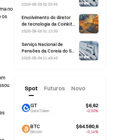
bStocks às 20:00 (UTC+8),
2026-08-05 02:33:45
ma no 
oferecendo taxa zero
 os 
para makers.
Envolvimento do diretor
de tecnologia da Coinkite
em incidente envolvendo
2026-08-05 01:13:30
uma vulnerabilidade da
Coldcard desencadeia
Serviço Nacional de
quatro ondas de ataques,
Pensões da Coreia do Sul
com perdas de US$ 114
migra para ações mais
2026-08-04 21:49:43
milhões
estáveis em 4 de agosto,
em meio à volatilidade do
mercado
em 
ssou 
Spot
Futuros
Novo
GT
$6,62
GateToken
-0,30%
es 
BTC
$64.580,6
Bitcoin
-0,14%