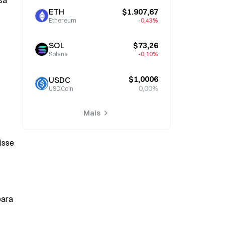
a 
ETH
$1.907,67
Ethereum
-0,43%
SOL
$73,26
Solana
-0,10%
$1,0006
USDC
0,00%
USDCoin
Mais
sse 
ara 