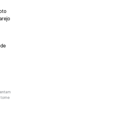
to 
rejo 
de 
esentam
o tome