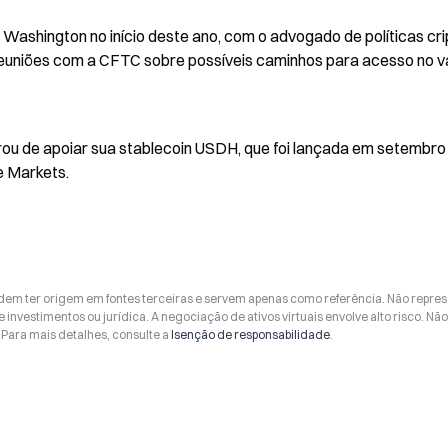
Washington no início deste ano, com o advogado de políticas crip
reuniões com a CFTC sobre possíveis caminhos para acesso no va
u de apoiar sua stablecoin USDH, que foi lançada em setembro 
e Markets.
odem ter origem em fontes terceiras e servem apenas como referência. Não repr
 investimentos ou jurídica. A negociação de ativos virtuais envolve alto risco. Nã
Para mais detalhes, consulte a
Isenção de responsabilidade
.