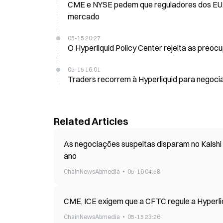
CME e NYSE pedem que reguladores dos EUA
mercado
05-15 20:27
O Hyperliquid Policy Center rejeita as preo
05-15 16:01
Traders recorrem à Hyperliquid para negocia
Related Articles
As negociações suspeitas disparam no Kalshi e
ano
ChainNewsAbmedia
05-16 04:58
CME, ICE exigem que a CFTC regule a Hyperli
ChainNewsAbmedia
05-15 23:26