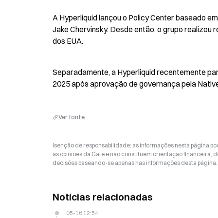
A Hyperliquid lançou o Policy Center baseado em 
Jake Chervinsky. Desde então, o grupo realizou 
dos EUA.
Separadamente, a Hyperliquid recentemente paro
2025 após aprovação de governança pela Nativ
Ver fonte
Isenção de responsabilidade: as informações nesta página p
as opiniões da Gate e não constituem orientação financeira, de
decisões baseando-se apenas nas informações desta página. 
Notícias relacionadas
05-16 12:54