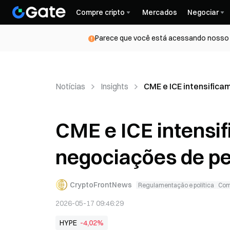
Compre cripto
Mercados
Negociar
Parece que você está acessando nosso s
Notícias
Insights
CME e ICE intensifica
CME e ICE intensi
negociações de pe
CryptoFrontNews
Regulamentação e política
Com
2026-05-17 09:46:29
HYPE
-4,02%