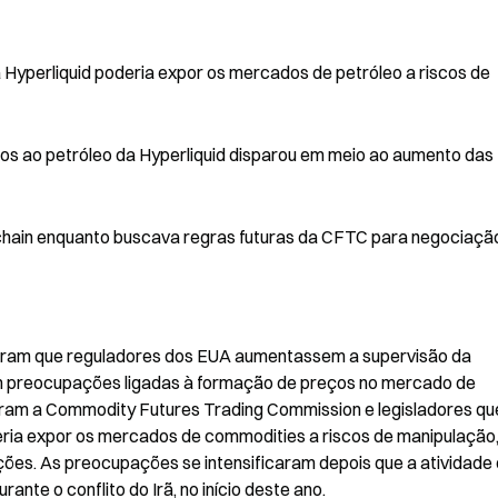
Hyperliquid poderia expor os mercados de petróleo a riscos de 
os ao petróleo da Hyperliquid disparou em meio ao aumento das 
chain enquanto buscava regras futuras da CFTC para negociação
iram que reguladores dos EUA aumentassem a supervisão da 
com preocupações ligadas à formação de preços no mercado de 
aram a Commodity Futures Trading Commission e legisladores que
eria expor os mercados de commodities a riscos de manipulação,
nções. As preocupações se intensificaram depois que a atividade 
ante o conflito do Irã, no início deste ano.