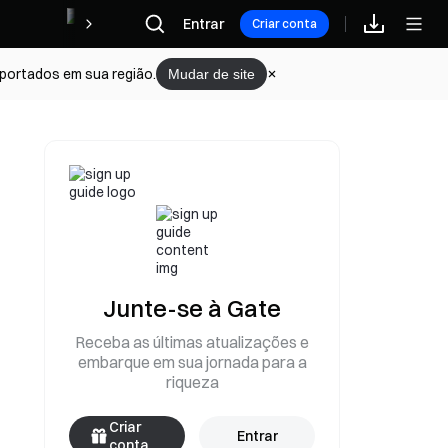
Recompensas
Entrar
Criar conta
portados em sua região.
Mudar de site
Junte-se à Gate
Receba as últimas atualizações e
embarque em sua jornada para a
riqueza
Criar
Entrar
conta