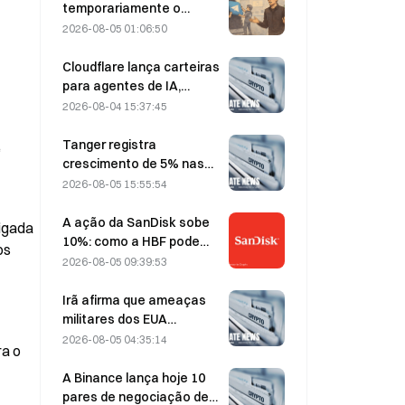
temporariamente o
Telegram por causa de
2026-08-05 01:06:50
CSAM, e Durov rebateu
dizendo ter sido alvo de
Cloudflare lança carteiras
um “ataque de
para agentes de IA,
segurança”.
permitindo pagamentos
2026-08-04 15:37:45
autônomos de APIs em 4
de agosto
Tanger registra
 
crescimento de 5% nas
vendas, impulsionado pelo
2026-08-05 15:55:54
turismo relacionado à
Copa do Mundo entre
A ação da SanDisk sobe
igada 
junho e julho
10%: como a HBF pode
s 
dar início a um novo ciclo
2026-08-05 09:39:53
de armazenamento para
IA — e os resultados
Irã afirma que ameaças
financeiros podem validar
militares dos EUA
a tese de crescimento?
atrasam acordo com Omã
2026-08-05 04:35:14
a o 
sobre o Estreito de Ormuz
em 5 de agosto
A Binance lança hoje 10
pares de negociação de