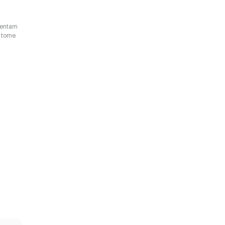
esentam
o tome