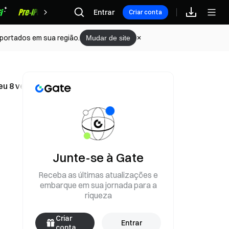
Recompensas
Entrar
Criar conta
portados em sua região.
Mudar de site
eu 8 vezes
Junte-se à Gate
Receba as últimas atualizações e
embarque em sua jornada para a
riqueza
Criar
Entrar
conta