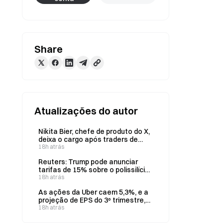
Share
Atualizações do autor
Nikita Bier, chefe de produto do X,
deixa o cargo após traders de
criptomoedas acusá-lo de
18h atrás
restringir publicações durante sua
Reuters: Trump pode anunciar
gestão
tarifas de 15% sobre o polissilício
e um preço mínimo já em 6 de
18h atrás
agosto.
As ações da Uber caem 5,3%, e a
projeção de EPS do 3º trimestre,
de US$ 0,86, fica abaixo das
18h atrás
expectativas