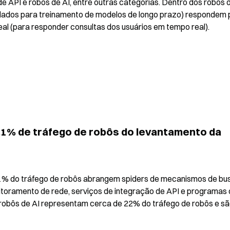
 API e robôs de AI, entre outras categorias. Dentro dos robôs de
 dados para treinamento de modelos de longo prazo) respondem p
eal (para responder consultas dos usuários em tempo real).
4,1% de tráfego de robôs do levantamento da 
1% do tráfego de robôs abrangem spiders de mecanismos de bus
itoramento de rede, serviços de integração de API e programas 
 robôs de AI representam cerca de 22% do tráfego de robôs e são