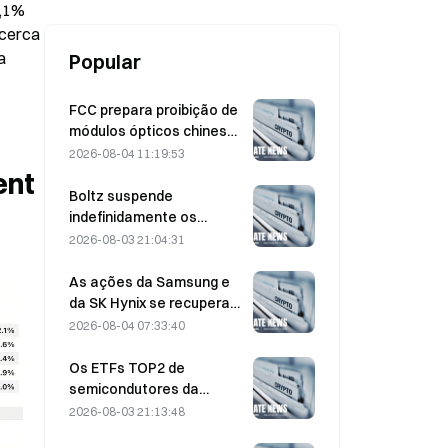
,1% 
cerca 
 
Popular
FCC prepara proibição de
módulos ópticos chineses
para data centers;
2026-08-04 11:19:53
participação de mercado
nt 
da Xinyuan sofre impacto
Boltz suspende
de 27%
indefinidamente os
serviços de bridge do
2026-08-03 21:04:31
Bitcoin após ataques
assistidos por IA
As ações da Samsung e
da SK Hynix se recuperam
de perdas de 5% com
2026-08-04 07:33:40
compras no varejo
Os ETFs TOP2 de
semicondutores da
Coreia do Sul despencam
2026-08-03 21:13:48
36% no último mês,