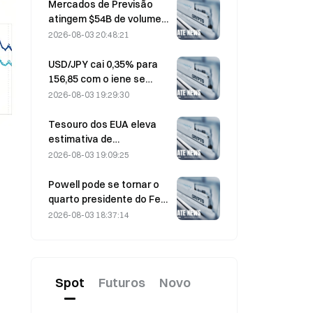
enquanto as entradas se
Mercados de Previsão
invertem
atingem $54B de volume
em julho, à medida que a
2026-08-03 20:48:21
Copa do Mundo
impulsiona a negociação
USD/JPY cai 0,35% para
156,85 com o iene se
fortalecendo no início das
2026-08-03 19:29:30
negociações na Ásia
Tesouro dos EUA eleva
estimativa de
empréstimos do 3º
2026-08-03 19:09:25
trimestre para US$ 739
bilhões
Powell pode se tornar o
quarto presidente do Fed
a cumprir um mandato
2026-08-03 18:37:14
integral de 14 anos se ele
permanecer no cargo até
janeiro de 2028
Spot
Futuros
Novo