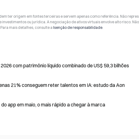
odem ter origem em fontes terceiras e servem apenas como referência. Não repr
 investimentos ou jurídica. A negociação de ativos virtuais envolve alto risco. Nã
Para mais detalhes, consulte a
Isenção de responsabilidade
.
 2026 com patrimônio líquido combinado de US$ 59,3 bilhões
nas 21% conseguem reter talentos em IA: estudo da Aon
 do app em maio, o mais rápido a chegar à marca