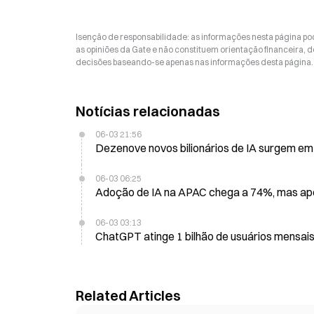
Isenção de responsabilidade: as informações nesta página p
as opiniões da Gate e não constituem orientação financeira, de
decisões baseando-se apenas nas informações desta página. 
Notícias relacionadas
06-03 21:56
Dezenove novos bilionários de IA surgem em
06-03 06:25
Adoção de IA na APAC chega a 74%, mas ape
06-03 03:13
ChatGPT atinge 1 bilhão de usuários mensais
Related Articles