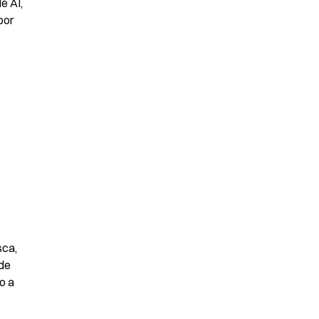
 AI, 
or 
ca, 
de 
 a 