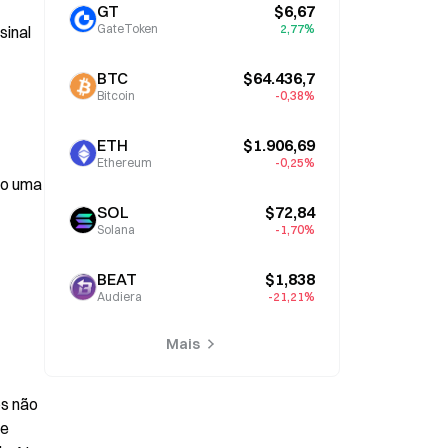
GT
$6,67
GateToken
2,77%
inal 
BTC
$64.436,7
Bitcoin
-0,38%
ETH
$1.906,69
Ethereum
-0,25%
o uma 
SOL
$72,84
Solana
-1,70%
BEAT
$1,838
Audiera
-21,21%
Mais
s não 
e 