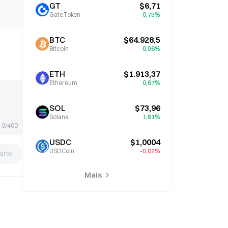
GT
$6,71
GateToken
0,75%
BTC
$64.928,5
Bitcoin
0,96%
ETH
$1.913,37
Ethereum
0,67%
SOL
$73,96
Solana
1,81%
0/400
USDC
$1,0004
USDCoin
-0,02%
rio
Mais