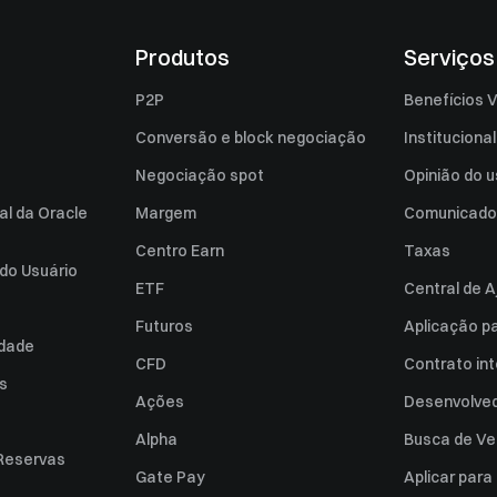
Produtos
Serviços
P2P
Benefícios V
Conversão e block negociação
Institucional
Negociação spot
Opinião do u
al da Oracle
Margem
Comunicado
Centro Earn
Taxas
do Usuário
ETF
Central de A
Futuros
Aplicação p
idade
CFD
Contrato int
es
Ações
Desenvolved
Alpha
Busca de Ve
Reservas
Gate Pay
Aplicar par