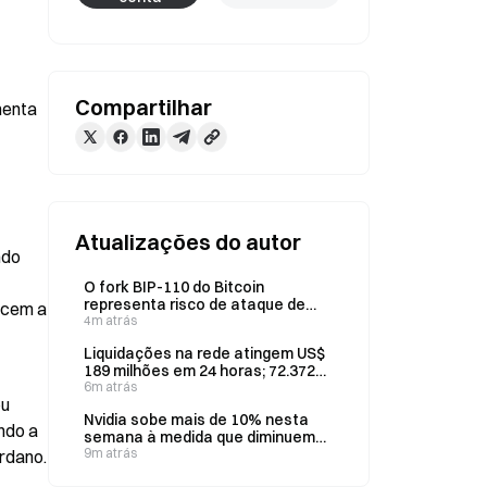
Compartilhar
enta 
Atualizações do autor
do 
O fork BIP-110 do Bitcoin
representa risco de ataque de
cem a 
repetição antes do início de
4m atrás
setembro e pode drenar BTC reais
Liquidações na rede atingem US$
189 milhões em 24 horas; 72.372
traders liquidados
6m atrás
u 
Nvidia sobe mais de 10% nesta
do a 
semana à medida que diminuem
as preocupações com os
9m atrás
rdano.
semicondutores; SOX avança 8%