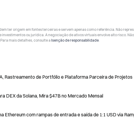
odem ter origem em fontes terceiras e servem apenas como referência. Não repr
 investimentos ou jurídica. A negociação de ativos virtuais envolve alto risco. Nã
Para mais detalhes, consulte a
Isenção de responsabilidade
.
, Rastreamento de Portfólio e Plataforma Parceira de Projetos
Arkham Lança Integração de Negociação para DEX da Solana, Mira $47B no Mercado Mensal
e na Ethereum com rampas de entrada e saída de 1:1 USD via Ram