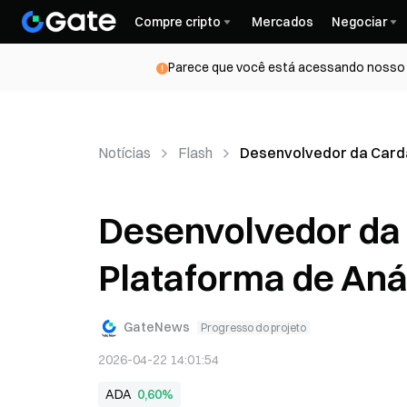
Compre cripto
Mercados
Negociar
Parece que você está acessando nosso s
Notícias
Flash
Desenvolvedor da Card
Desenvolvedor da
Plataforma de Aná
GateNews
Progresso do projeto
2026-04-22 14:01:54
ADA
0,60%