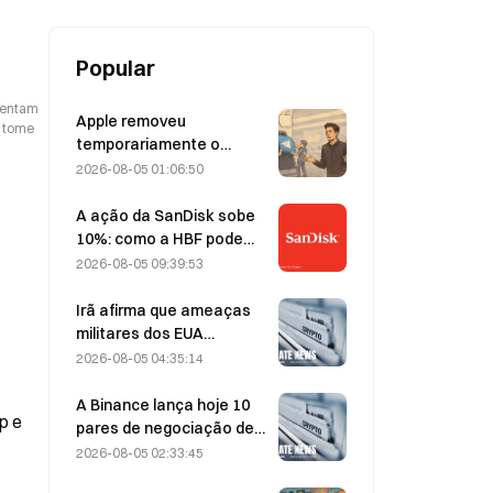
Popular
esentam
Apple removeu
o tome
temporariamente o
Telegram por causa de
2026-08-05 01:06:50
CSAM, e Durov rebateu
dizendo ter sido alvo de
A ação da SanDisk sobe
um “ataque de
10%: como a HBF pode
segurança”.
dar início a um novo ciclo
2026-08-05 09:39:53
de armazenamento para
IA — e os resultados
Irã afirma que ameaças
financeiros podem validar
militares dos EUA
a tese de crescimento?
atrasam acordo com Omã
2026-08-05 04:35:14
sobre o Estreito de Ormuz
em 5 de agosto
A Binance lança hoje 10
p e
pares de negociação de
bStocks às 20:00 (UTC+8),
2026-08-05 02:33:45
oferecendo taxa zero