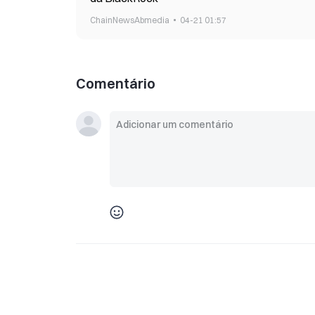
ChainNewsAbmedia
04-21 01:57
Comentário