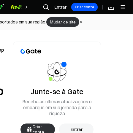
Recompensas
Entrar
Criar conta
portados em sua região.
Mudar de site
ep
p
Junte-se à Gate
Receba as últimas atualizações e
embarque em sua jornada para a
riqueza
Criar
Entrar
conta