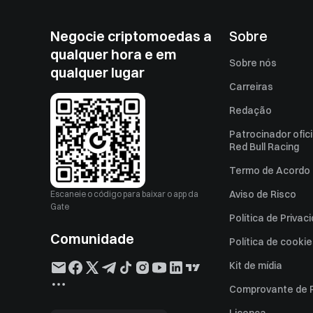
Negocie criptomoedas a
Sobre
qualquer hora e em
Sobre nós
qualquer lugar
Carreiras
Redação
Patrocinador ofici
Red Bull Racing
Termo de Acordo 
Aviso de Risco
Escaneie o código para baixar o app da
Gate
Política de Privac
Comunidade
Política de cooki
Kit de mídia
Comprovante de 