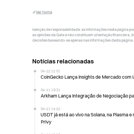
Ver fonte
Isenção de responsabilidade: as informações nesta página p
as opiniões da Gate e não constituem orientação financeira, de
decisões baseando-se apenas nas informações desta página. 
Notícias relacionadas
04-22 12:01
CoinGecko Lança Insights de Mercado com IA
04-21 19:31
04-21 14:22
USDT já está ao vivo na Solana, na Plasma 
Privy