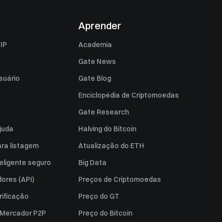
Aprender
IP
Academia
Gate News
suário
Gate Blog
Enciclopédia de Criptomoedas
Gate Research
juda
Halving do Bitcoin
ara listagem
Atualização do ETH
eligente seguro
Big Data
ores (API)
Preços de Criptomoedas
rificação
Preço do GT
a Mercador P2P
Preço do Bitcoin