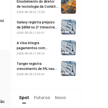
para makers.
Envolvimento do diretor
de tecnologia da Coinkite
em incidente envolvendo
2026-08-05 01:13:30
uma vulnerabilidade da
tos
Coldcard desencadeia
Galaxy registra prejuízo
quatro ondas de ataques,
de $85M no 2º trimestre
com perdas de US$ 114
de 2026; receita fica US$
2026-08-05 17:52:57
milhões
300 milhões abaixo do
esperado, ação cai 7,23%
A Visa integra
pagamentos com
stablecoins à Visa Direct
2026-08-05 17:03:15
por meio de uma parceria
com a Zero Hash
Tanger registra
crescimento de 5% nas
vendas, impulsionado pelo
2026-08-05 15:55:54
turismo relacionado à
Copa do Mundo entre
junho e julho
Spot
Futuros
Novo
ção