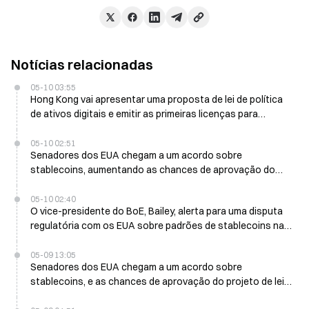
Notícias relacionadas
05-10 03:55
Hong Kong vai apresentar uma proposta de lei de política
de ativos digitais e emitir as primeiras licenças para
stablecoins lastreadas em fiat em março
05-10 02:51
Senadores dos EUA chegam a um acordo sobre
stablecoins, aumentando as chances de aprovação do
projeto de lei de cripto para 60%
05-10 02:40
O vice-presidente do BoE, Bailey, alerta para uma disputa
regulatória com os EUA sobre padrões de stablecoins na
sexta-feira
05-09 13:05
Senadores dos EUA chegam a um acordo sobre
stablecoins, e as chances de aprovação do projeto de lei
de cripto sobem para 60% esta semana