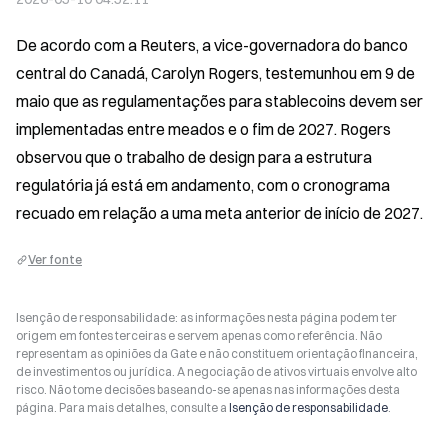
De acordo com a Reuters, a vice-governadora do banco 
central do Canadá, Carolyn Rogers, testemunhou em 9 de 
maio que as regulamentações para stablecoins devem ser 
implementadas entre meados e o fim de 2027. Rogers 
observou que o trabalho de design para a estrutura 
regulatória já está em andamento, com o cronograma 
recuado em relação a uma meta anterior de início de 2027.
Ver fonte
Isenção de responsabilidade: as informações nesta página podem ter
origem em fontes terceiras e servem apenas como referência. Não
representam as opiniões da Gate e não constituem orientação financeira,
de investimentos ou jurídica. A negociação de ativos virtuais envolve alto
risco. Não tome decisões baseando-se apenas nas informações desta
página. Para mais detalhes, consulte a
Isenção de responsabilidade
.