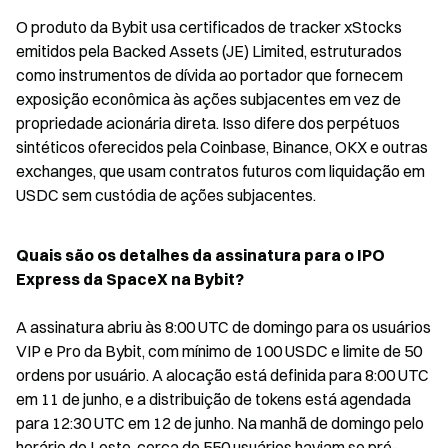
O produto da Bybit usa certificados de tracker xStocks 
emitidos pela Backed Assets (JE) Limited, estruturados 
como instrumentos de dívida ao portador que fornecem 
exposição econômica às ações subjacentes em vez de 
propriedade acionária direta. Isso difere dos perpétuos 
sintéticos oferecidos pela Coinbase, Binance, OKX e outras 
exchanges, que usam contratos futuros com liquidação em 
USDC sem custódia de ações subjacentes.
Quais são os detalhes da assinatura para o IPO 
Express da SpaceX na Bybit?
A assinatura abriu às 8:00 UTC de domingo para os usuários 
VIP e Pro da Bybit, com mínimo de 100 USDC e limite de 50 
ordens por usuário. A alocação está definida para 8:00 UTC 
em 11 de junho, e a distribuição de tokens está agendada 
para 12:30 UTC em 12 de junho. Na manhã de domingo pelo 
horário do Leste, cerca de 550 usuários haviam se pré-