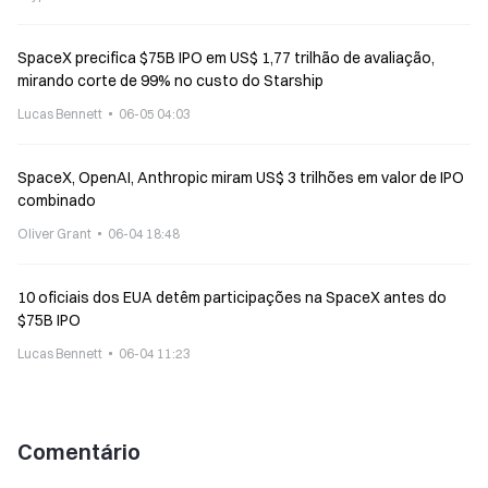
SpaceX precifica $75B IPO em US$ 1,77 trilhão de avaliação,
mirando corte de 99% no custo do Starship
Lucas Bennett
06-05 04:03
SpaceX, OpenAI, Anthropic miram US$ 3 trilhões em valor de IPO
combinado
Oliver Grant
06-04 18:48
10 oficiais dos EUA detêm participações na SpaceX antes do
$75B IPO
Lucas Bennett
06-04 11:23
Comentário