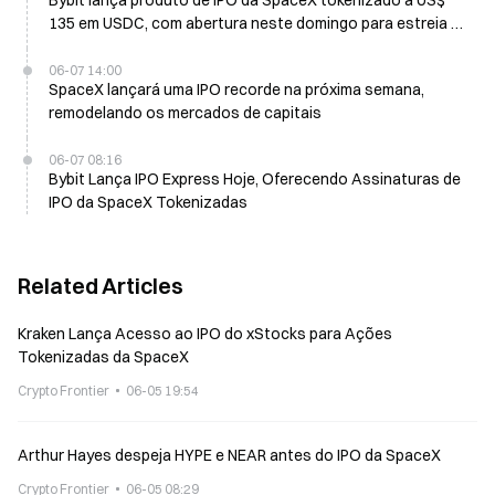
Bybit lança produto de IPO da SpaceX tokenizado a US$
135 em USDC, com abertura neste domingo para estreia na
Nasdaq em 12 de junho
06-07 14:00
SpaceX lançará uma IPO recorde na próxima semana,
remodelando os mercados de capitais
06-07 08:16
Bybit Lança IPO Express Hoje, Oferecendo Assinaturas de
IPO da SpaceX Tokenizadas
Related Articles
Kraken Lança Acesso ao IPO do xStocks para Ações
Tokenizadas da SpaceX
Crypto Frontier
06-05 19:54
Arthur Hayes despeja HYPE e NEAR antes do IPO da SpaceX
Crypto Frontier
06-05 08:29